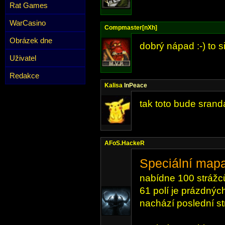
Rat Games
WarCasino
Compmaster[nXh]
Obrázek dne
dobrý nápad :-) to si
Uživatel
Redakce
Kalisa
InPeace
tak toto bude srand
AFoS.HackeR
Speciální mapa
nabídne 100 strážců
61 polí je prázdnýc
nachází poslední st