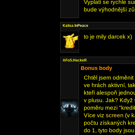
Vyplatí se rychle s
bude výhodnější zů
Kalisa
InPeace
to je mily darcek x)
AFoS.HackeR
Bonus body
Chtěl jsem odměnit 
ve hrách aktivní, ta
kteří alespoň jednou
v plusu. Jak? Když
poměru mezi "kredi
Více viz
screen
(v k
počtu získaných kre
do 1, tyto body jso