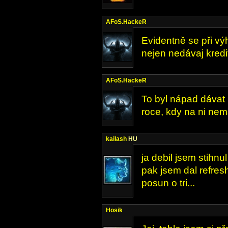
AFoS.HackeR
Evidentně se při vý
nejen nedávaj kredit
AFoS.HackeR
To byl nápad dávat 
roce, kdy na ni nem
kailash
HU
ja debil jsem stihn
pak jsem dal refresh
posun o tri...
Hosik