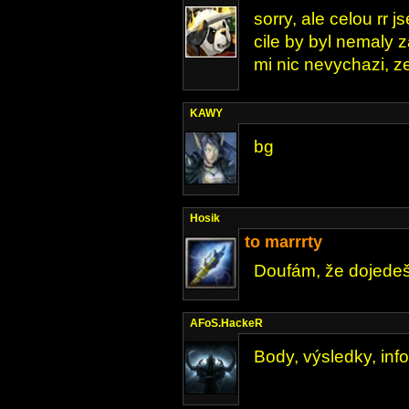
sorry, ale celou rr 
cile by byl nemaly z
mi nic nevychazi, z
KAWY
bg
Hosik
to marrrty
Doufám, že dojedeš
AFoS.HackeR
Body, výsledky, inf