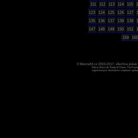
111
112
113
114
115
123
124
125
126
127
135
136
137
138
139
147
148
149
150
151
159
16
© Warcraft3.cz 2003-2017, všechna práv
Názvy Warcraft, Reign of Chaos, The Frozen
registrovanými obchodními znaekami spoleen