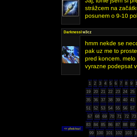
Jaj, tohle jsem si př
strážcem na začátk
posunem o 9-10 pol
DarknessI
w3cz
hmm nekde se neco
pak uz me to proste
pred koncem. melo 
vyrazne podepsat v
1
2
3
4
5
6
7
8
9
19
20
21
22
23
24
25
35
36
37
38
39
40
41
51
52
53
54
55
56
57
67
68
69
70
71
72
73
83
84
85
86
87
88
89
99
100
101
102
103
1