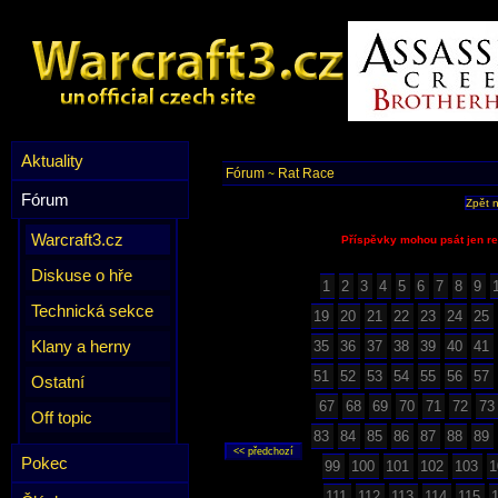
Aktuality
Fórum
Rat Race
~
Fórum
Zpět 
Warcraft3.cz
Příspěvky mohou psát jen re
Diskuse o hře
1
2
3
4
5
6
7
8
9
Technická sekce
19
20
21
22
23
24
25
Klany a herny
35
36
37
38
39
40
41
51
52
53
54
55
56
57
Ostatní
67
68
69
70
71
72
73
Off topic
83
84
85
86
87
88
89
Pokec
99
100
101
102
103
1
111
112
113
114
115