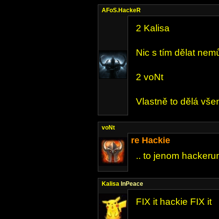
AFoS.HackeR
2 Kalisa
Nic s tím dělat nemůž
2 voNt
Vlastně to dělá všem
voNt
re Hackie
.. to jenom hackerum
Kalisa
InPeace
FIX it hackie FIX it