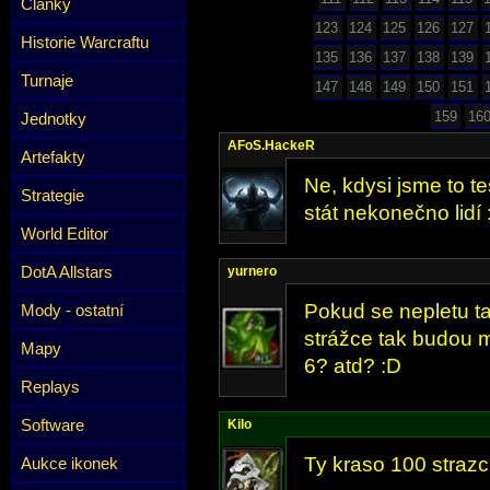
Články
123
124
125
126
127
Historie Warcraftu
135
136
137
138
139
Turnaje
147
148
149
150
151
159
16
Jednotky
AFoS.HackeR
Artefakty
Ne, kdysi jsme to t
Strategie
stát nekonečno lidí :
World Editor
DotA Allstars
yurnero
Pokud se nepletu t
Mody - ostatní
strážce tak budou m
Mapy
6? atd? :D
Replays
Software
Kilo
Ty kraso 100 strazcu
Aukce ikonek