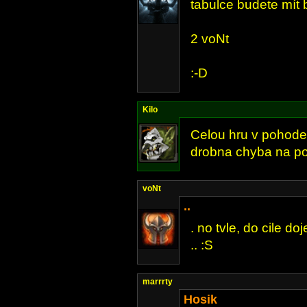
tabulce budete mít b
2 voNt
:-D
Kilo
Celou hru v pohode,
drobna chyba na pos
voNt
..
. no tvle, do cile do
.. :S
marrrty
Hosik