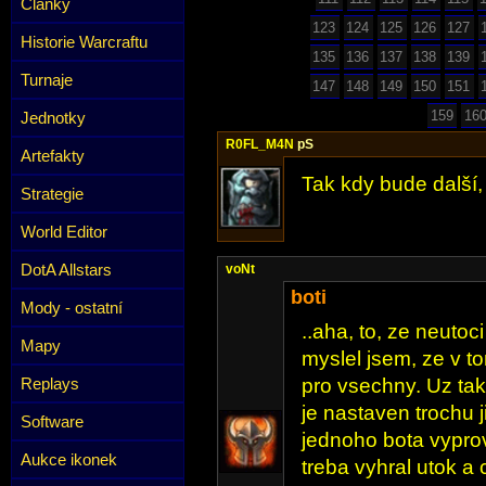
Články
123
124
125
126
127
Historie Warcraftu
135
136
137
138
139
Turnaje
147
148
149
150
151
159
16
Jednotky
R0FL_M4N
pS
Artefakty
Tak kdy bude další,
Strategie
World Editor
DotA Allstars
voNt
boti
Mody - ostatní
..aha, to, ze neutoc
Mapy
myslel jsem, ze v t
Replays
pro vsechny. Uz ta
je nastaven trochu j
Software
jednoho bota vyprov
Aukce ikonek
treba vyhral utok a 