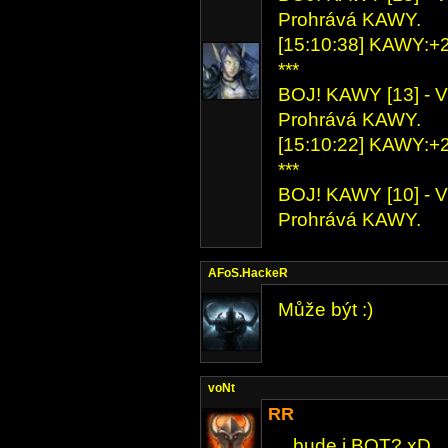
Prohrává KAWY.
[15:10:38] KAWY:+2 
***
BOJ! KAWY [13] - V
Prohrává KAWY.
[15:10:22] KAWY:+2 
***
BOJ! KAWY [10] - V
Prohrává KAWY.
AFoS.HackeR
Může být :)
voNt
RR
.. bude i BOT? xD