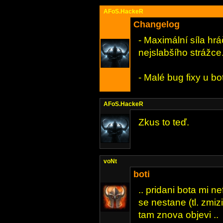
AFoS.HackeR
Changelog
- Maximální síla hrá
nejslabšího strážce
- Malé bug fixy u bo
AFoS.HackeR
Zkus to teď.
voNt
boti
.. pridani bota mi ne
se nestane (tl. zmiz
tam znova objevi ..