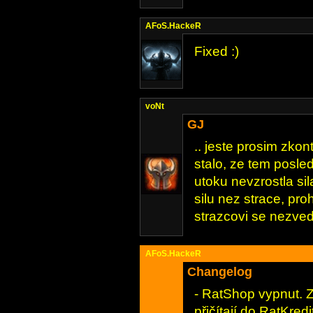
AFoS.HackeR
Fixed :)
voNt
GJ
.. jeste prosim zkon
stalo, ze tem posl
utoku nevzrostla sil
silu nez strace, proh
strazcovi se nezvedl
AFoS.HackeR
Changelog
- RatShop vypnut. Z
přičítají do RatKredi