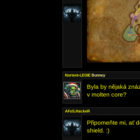
Nortent-LEGIE
Bunney
Byla by nějaká znáz
v molten core?
AFoS.HackeR
Připomeňte mi, ať d
shield. :)