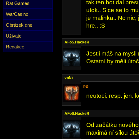
tak ten bot dal pre
Rat Games
utok.. Sice se to mu
WarCasino
je malinka.. No nic, j
Obrázek dne
hre.. :S
Uživatel
AFoS.HackeR
Redakce
Jestli máš na mysli
Ostatní by měli úto
voNt
re
neutoci, resp. jen, k
AFoS.HackeR
Od začátku nového 
maximální sílou útoč