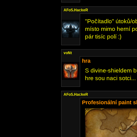
AFoS.HackeR
"Počítadlo" útoků/o
místo mimo herní po
pár tisíc polí :)
voNt
hra
S divine-shieldem byc
hre sou naci sotci...
AFoS.HackeR
Profesionální paint sk