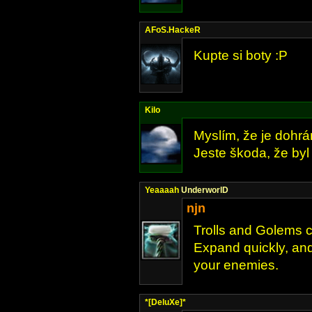
AFoS.HackeR
Kupte si boty :P
Kilo
Myslím, že je dohrá
Jeste škoda, že byl 
Yeaaaah
UnderworlD
njn
Trolls and Golems co
Expand quickly, and 
your enemies.
*[DeluXe]*