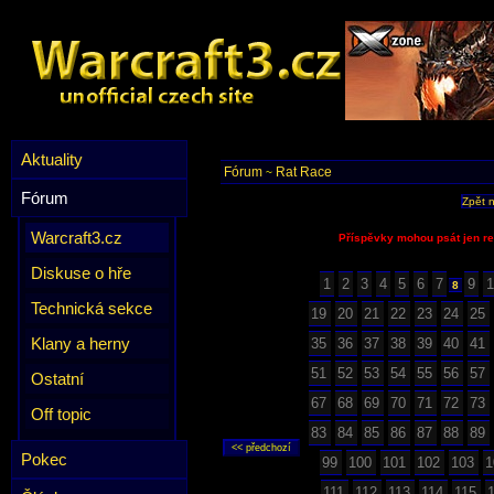
Aktuality
Fórum
Rat Race
~
Fórum
Zpět 
Warcraft3.cz
Příspěvky mohou psát jen re
Diskuse o hře
1
2
3
4
5
6
7
9
1
8
Technická sekce
19
20
21
22
23
24
25
Klany a herny
35
36
37
38
39
40
41
51
52
53
54
55
56
57
Ostatní
67
68
69
70
71
72
73
Off topic
83
84
85
86
87
88
89
Pokec
99
100
101
102
103
1
111
112
113
114
115