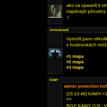
ako sa spawnli tí st
najsilnejší pôvodný
:/
AFoS.HackeR
Vytvořil jsem několi
v hodinovkách můž
#1 mapa
#2 mapa
#3 mapa
KAWY
admin protection buf
[15:10:46] KAWY:+2 
***
BOJ! KAWY [13] - V