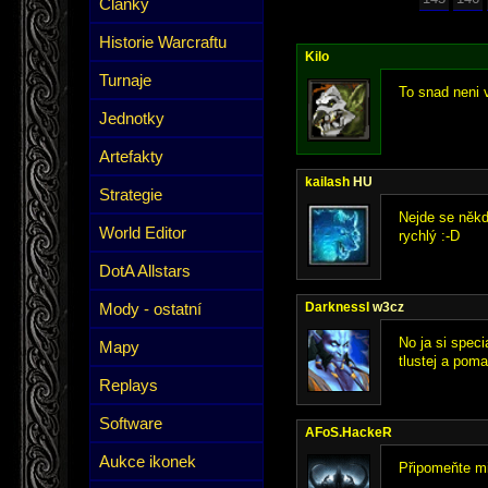
Články
Historie Warcraftu
Kilo
Turnaje
To snad neni 
Jednotky
Artefakty
kailash
HU
Strategie
Nejde se někd
World Editor
rychlý :-D
DotA Allstars
Mody - ostatní
DarknessI
w3cz
No ja si spec
Mapy
tlustej a pomal
Replays
Software
AFoS.HackeR
Aukce ikonek
Připomeňte mi