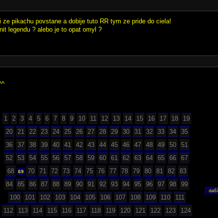
i ze pikachu povstane a dobije tuto RR tym ze pride do ciela!
nit legendu ? alebo je to opat omyl ?
^^
1
2
3
4
5
6
7
8
9
10
11
12
13
14
15
16
17
18
19
20
21
22
23
24
25
26
27
28
29
30
31
32
33
34
35
36
37
38
39
40
41
42
43
44
45
46
47
48
49
50
51
52
53
54
55
56
57
58
59
60
61
62
63
64
65
66
67
68
70
71
72
73
74
75
76
77
78
79
80
81
82
83
69
84
85
86
87
88
89
90
91
92
93
94
95
96
97
98
99
100
101
102
103
104
105
106
107
108
109
110
111
112
113
114
115
116
117
118
119
120
121
122
123
124