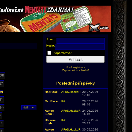
Jméno:
Heslo:
Zapamatovat
Přihlásit
Nová registrace
Zapomněli jste heslo?
25
Poslední příspěvky
47
Rat Race
AFoS.HackeR
20.07.2026
69
17:43
91
Rat Race
Kilo
20.07.2026
08:49
10
Aukce
AFoS.HackeR
24.06.2026
ikonek
16:15
7
Hlášení
Kilo
17.06.2026
44
chyb
23:42
Aukce
AFoS.HackeR
30.05.2026
61