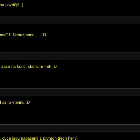
nu pozdějš :)
pasl" !! Nenazranec ... :-D
, zase na konci skončim treti :D
l asi o vterinu :D
, ovce jsou napasený z prvních třech her :)