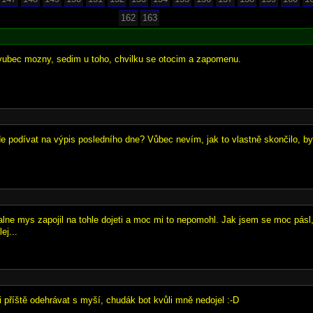
162
163
vubec mozny, sedim u toho, chvilku se otocim a zapomenu.
e podívat na výpis posledního dne? Vůbec nevím, jak to vlastně skončilo, by
ialne mys zapojil na tohle dojeti a moc mi to nepomohl. Jak jsem se moc pásl
ej...
 příště odehrávat s myší, chudák bot kvůli mně nedojel :-D