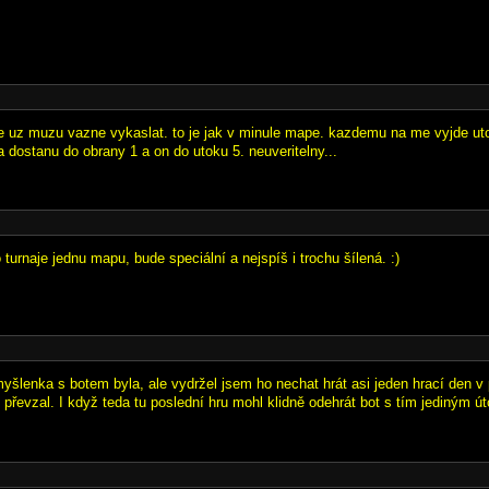
se uz muzu vazne vykaslat. to je jak v minule mape. kazdemu na me vyjde ut
 dostanu do obrany 1 a on do utoku 5. neuveritelny...
 turnaje jednu mapu, bude speciální a nejspíš i trochu šílená. :)
yšlenka s botem byla, ale vydržel jsem ho nechat hrát asi jeden hrací den v
 převzal. I když teda tu poslední hru mohl klidně odehrát bot s tím jediným 