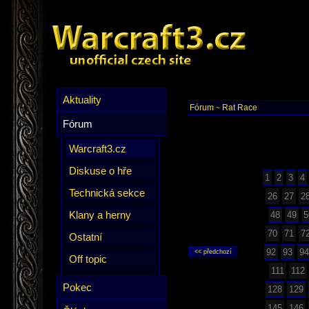
Aktuality
Fórum
Rat Race
~
Fórum
Warcraft3.cz
Diskuse o hře
1
2
3
4
Technická sekce
26
27
2
Klany a herny
48
49
5
70
71
7
Ostatní
92
93
94
Off topic
111
112
Pokec
128
129
145
146