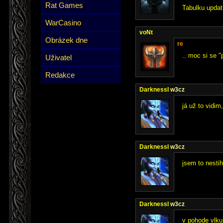
Rat Games
Tabulku updat
WarCasino
voNt
Obrázek dne
re
.. moc si se "
Uživatel
Redakce
DarknessI
w3cz
já už to vidim
DarknessI
w3cz
jsem to nestih
DarknessI
w3cz
v pohode vlku