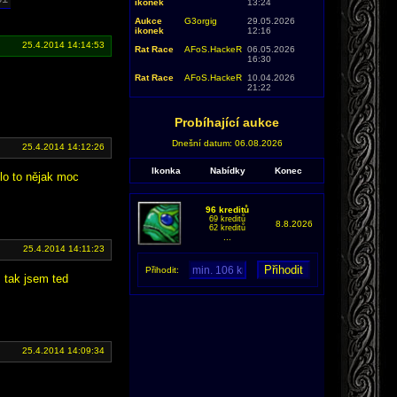
ikonek
13:24
Aukce
G3orgig
29.05.2026
ikonek
12:16
25.4.2014 14:14:53
Rat Race
AFoS.HackeR
06.05.2026
16:30
Rat Race
AFoS.HackeR
10.04.2026
21:22
Probíhající aukce
Dnešní datum: 06.08.2026
25.4.2014 14:12:26
Ikonka
Nabídky
Konec
lo to nějak moc
96 kreditů
69 kreditů
8.8.2026
62 kreditů
...
25.4.2014 14:11:23
Přihodit:
, tak jsem ted
25.4.2014 14:09:34