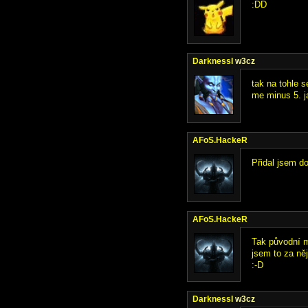
:DD
DarknessI
w3cz
tak na tohle 
me minus 5. ja
AFoS.HackeR
Přidal jsem do
AFoS.HackeR
Tak původní m
jsem to za něj
:-D
DarknessI
w3cz