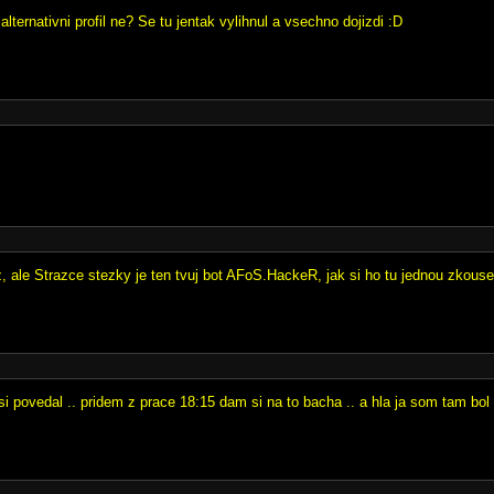
 alternativni profil ne? Se tu jentak vylihnul a vsechno dojizdi :D
z, ale Strazce stezky je ten tvuj bot AFoS.HackeR, jak si ho tu jednou zkouse
 povedal .. pridem z prace 18:15 dam si na to bacha .. a hla ja som tam bol 