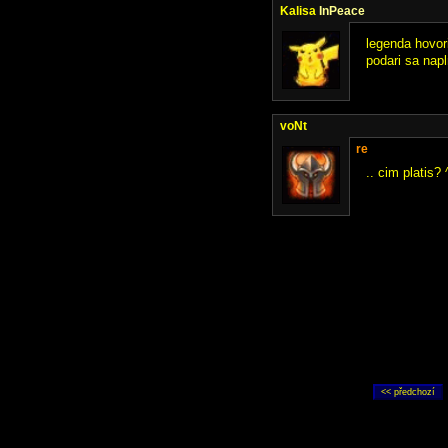
Kalisa
InPeace
legenda hovor
podari sa napl
voNt
re
.. cim platis? 