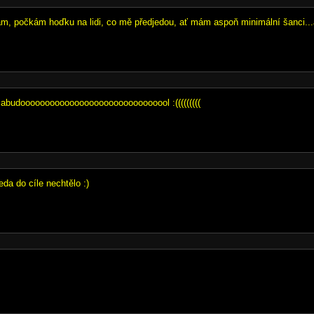
kám, počkám hoďku na lidi, co mě předjedou, ať mám aspoň minimální šanci..
zabudooooooooooooooooooooooooooooool :(((((((((
da do cíle nechtělo :)