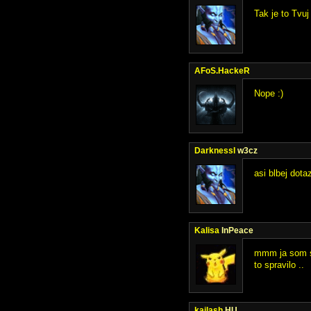
Tak je to Tvuj
AFoS.HackeR
Nope :)
DarknessI
w3cz
asi blbej dota
Kalisa
InPeace
mmm ja som si
to spravilo ..
kailash
HU