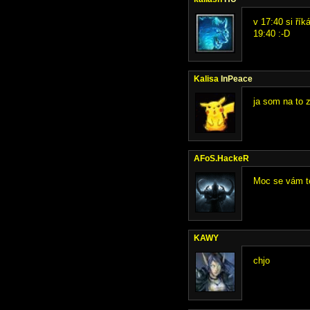
v 17:40 si ří
19:40 :-D
Kalisa
InPeace
ja som na to 
AFoS.HackeR
Moc se vám te
KAWY
chjo