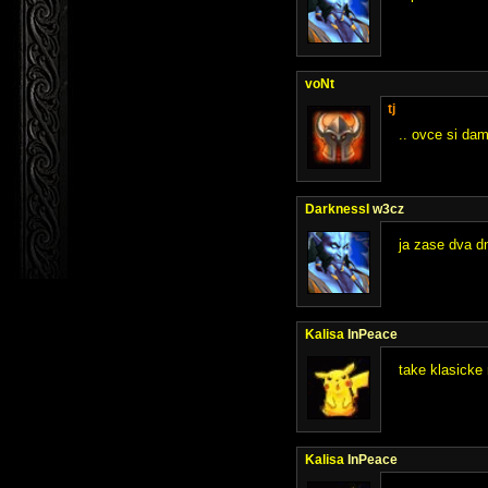
voNt
tj
.. ovce si dam
DarknessI
w3cz
ja zase dva dn
Kalisa
InPeace
take klasicke
Kalisa
InPeace