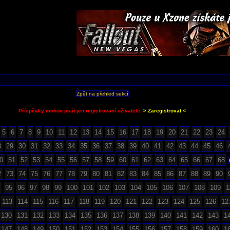
Zpět na přehled sekcí
Příspěvky mohou psát jen registrovaní uživatelé.
> Zaregistrovat <
5
6
7
8
9
10
11
12
13
14
15
16
17
18
19
20
21
22
23
24
8
29
30
31
32
33
34
35
36
37
38
39
40
41
42
43
44
45
46
0
51
52
53
54
55
56
57
58
59
60
61
62
63
64
65
66
67
68
2
73
74
75
76
77
78
79
80
81
82
83
84
85
86
87
88
89
90
95
96
97
98
99
100
101
102
103
104
105
106
107
108
109
1
113
114
115
116
117
118
119
120
121
122
123
124
125
126
12
130
131
132
133
134
135
136
137
138
139
140
141
142
143
1
147
148
149
150
151
152
153
154
155
156
157
158
159
160
1