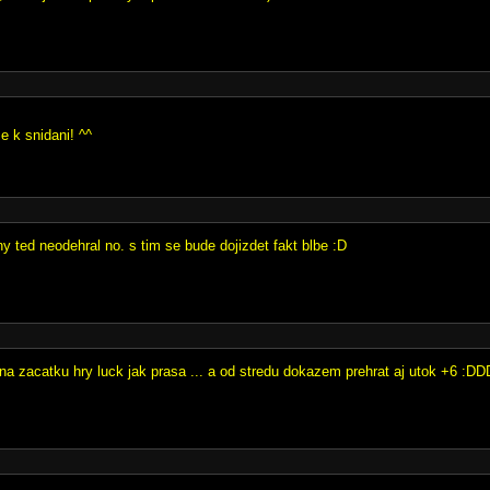
e k snidani! ^^
y ted neodehral no. s tim se bude dojizdet fakt blbe :D
 na zacatku hry luck jak prasa ... a od stredu dokazem prehrat aj utok +6 :DD