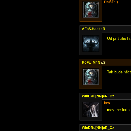
Další? :)
AFoS.HackeR
Od příštího h
R0FL_M4N
pS
Tak bude něco
WinDRu[NN]eR_Cz
btw
may the forth
WinDRu[NN]eR_Cz