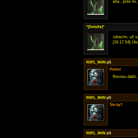
aha...píše mi,
*[DeluXe]*
zdravím, už s
[16:17:54] Úto
R0FL_M4N
pS
Pome!
Rovnou další,
R0FL_M4N
pS
Šlo by?
R0FL_M4N
pS