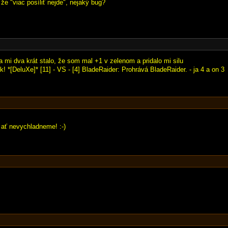
 že "viac posíliť nejde", nejaký bug?
a mi dva krát stalo, že som mal +1 v zelenom a pridalo mi silu
k! *[DeluXe]* [11] - VS - [4] BladeRaider: Prohrává BladeRaider. - ja 4 a on 3
 ať nevychladneme! :-)