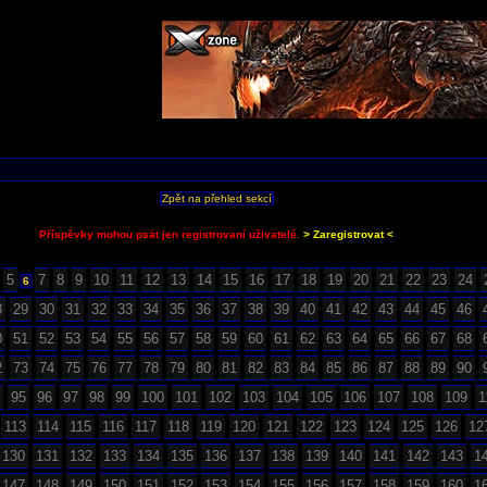
Zpět na přehled sekcí
Příspěvky mohou psát jen registrovaní uživatelé.
> Zaregistrovat <
5
7
8
9
10
11
12
13
14
15
16
17
18
19
20
21
22
23
24
6
8
29
30
31
32
33
34
35
36
37
38
39
40
41
42
43
44
45
46
0
51
52
53
54
55
56
57
58
59
60
61
62
63
64
65
66
67
68
2
73
74
75
76
77
78
79
80
81
82
83
84
85
86
87
88
89
90
95
96
97
98
99
100
101
102
103
104
105
106
107
108
109
1
113
114
115
116
117
118
119
120
121
122
123
124
125
126
12
130
131
132
133
134
135
136
137
138
139
140
141
142
143
1
147
148
149
150
151
152
153
154
155
156
157
158
159
160
1