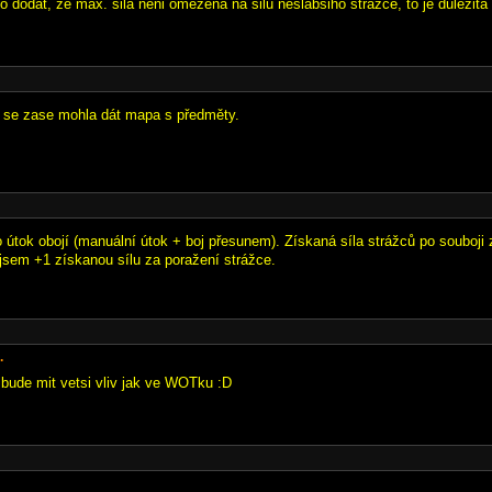
o dodat, ze max. sila neni omezena na silu neslabsiho strazce, to je dulezita
y se zase mohla dát mapa s předměty.
o útok obojí (manuální útok + boj přesunem). Získaná síla strážců po souboji
 jsem +1 získanou sílu za poražení strážce.
.
ude mit vetsi vliv jak ve WOTku :D