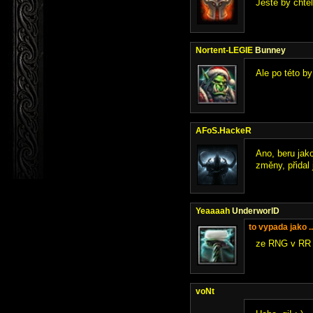
Jeste by chtel
Nortent-LEGIE
Bunney
Ale po této b
AFoS.HackeR
Ano, beru jak
změny, přidal
Yeaaaah
UnderworlD
to vypada jako ..
ze RNG v RR b
voNt