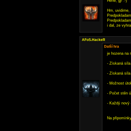
Hehe, gj! :-)
Hm, uvidime,
Predpokladam, 
Predpokladam,
i dal, ze vyhr
AFoS.HackeR
Další hra
je hozena na n
- Získaná síl
- Získaná síla
- Možnost úto
- Počet stěn 
- Každý nový 
Na připomínky