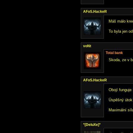
AFoS.HackeR
Máš málo kred
To byla jen o
voNt
Total bank
Skoda, ze v ba
AFoS.HackeR
Obojí funguje
Úspěšný útok 
Maximální síl
*[DeluXe]*