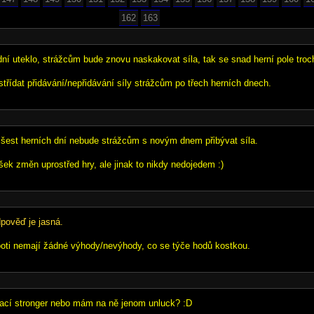
162
163
dní uteklo, strážcům bude znovu naskakovat síla, tak se snad herní pole troc
třídat přidávání/nepřidávání síly strážcům po třech herních dnech.
 šest herních dní nebude strážcům s novým dnem přibývat síla.
ek změn uprostřed hry, ale jinak to nikdy nedojedem :)
pověď je jasná.
ti nemají žádné výhody/nevýhody, co se týče hodů kostkou.
nějací stronger nebo mám na ně jenom unluck? :D