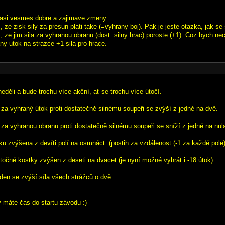
 asi vesmes dobre a zajimave zmeny.
ze zisk sily za presun plati take (=vyhrany boj). Pak je jeste otazka, jak se 
 ze jim sila za vyhranou obranu (dost. silny hrac) poroste (+1). Coz bych n
any utok na strazce +1 sila pro hrace.
eděli a bude trochu více akční, ať se trochu více útočí.
a za vyhraný útok proti dostatečně silnému soupeři se zvýší z jedné na dvě.
 za vyhranou obranu proti dostatečně silnému soupeři se sníží z jedné na nul
ku zvýšena z devíti polí na osmnáct. (postih za vzdálenost (-1 za každé pol
útočné kostky zvýšen z deseti na dvacet (je nyní možné vyhrát i -18 útok)
den se zvýší síla všech strážců o dvě.
 máte čas do startu závodu :)