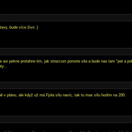
tavy, bude více živo :)
e asi pekne protahne tim, jak strazcum poroste sila a bude nas tam "pet a po
ty...
ě v plánu, ale když už má Fjola sílu navíc, tak tu max sílu hodím na 200.