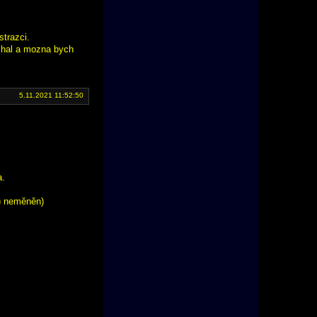
strazci.
echal a mozna bych
5.11.2021 11:52:50
a.
e) neměněn)