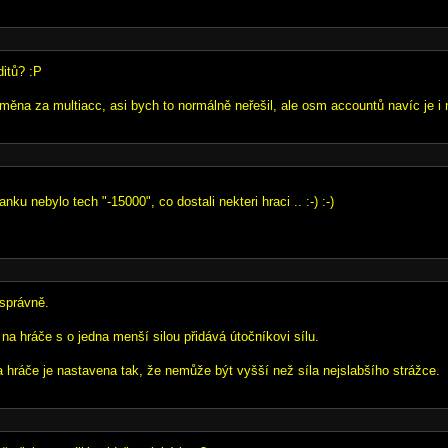
itů? :P
dměna za multiacc, asi bych to normálně neřešil, ale osm accountů navíc je 
nku nebylo tech "-15000", co dostali nekteri hraci .. :-) :-)
 správně.
na hráče s o jedna menší silou přidává útočníkovi sílu.
a hráče je nastavena tak, že nemůže být vyšší než síla nejslabšího strážce.