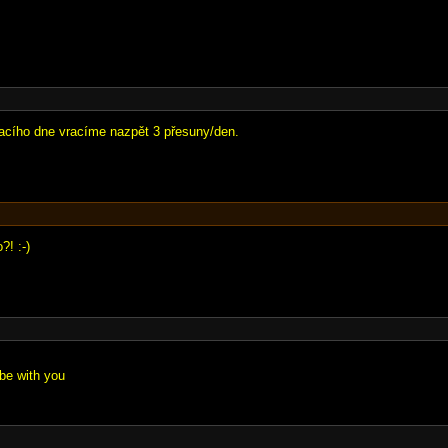
racího dne vracíme nazpět 3 přesuny/den.
?! :-)
 be with you