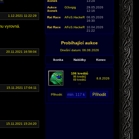
ikonek
13:24
Aukce
G3orgig
29.05.2026
ikonek
12:16
1.12.2021 11:22:29
Rat Race
AFoS.HackeR
06.05.2026
16:30
hu vyrovná.
Rat Race
AFoS.HackeR
10.04.2026
21:22
Probíhající aukce
Dnešní datum: 06.08.2026
20.11.2021 16:58:04
Ikonka
Nabídky
Konec
106 kreditů
96 kreditů
8.8.2026
69 kreditů
...
15.11.2021 17:04:11
Přihodit:
15.11.2021 15:24:20