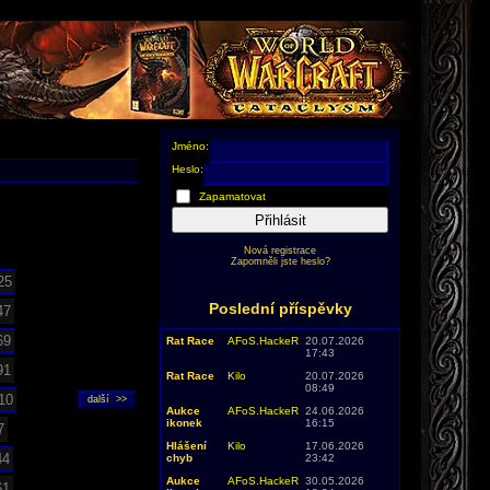
Jméno:
Heslo:
Zapamatovat
Přihlásit
Nová registrace
Zapomněli jste heslo?
25
Poslední příspěvky
47
69
Rat Race
AFoS.HackeR
20.07.2026
17:43
91
Rat Race
Kilo
20.07.2026
08:49
10
Aukce
AFoS.HackeR
24.06.2026
ikonek
16:15
7
Hlášení
Kilo
17.06.2026
44
chyb
23:42
Aukce
AFoS.HackeR
30.05.2026
61