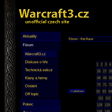
Aktuality
Fórum
Rat Race
~
Fórum
Warcraft3.cz
Diskuse o hře
1
2
3
4
Technická sekce
26
27
2
Klany a herny
48
49
5
70
71
7
Ostatní
92
93
94
Off topic
111
112
Pokec
128
129
145
146