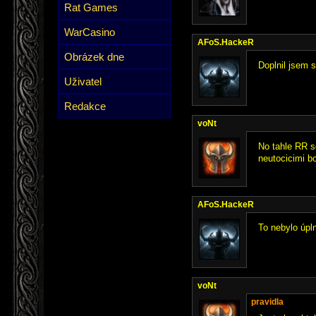
Rat Games
WarCasino
AFoS.HackeR
Obrázek dne
Doplnil jsem s
Uživatel
Redakce
voNt
No tahle RR s
neutocicimi bo
AFoS.HackeR
To nebylo úpln
voNt
pravidla