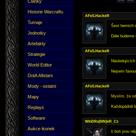
Články
Historie Warcraftu
AFoS.HackeR
Turnaje
Šest herních 
Jednotky
Dále budeme s
Artefakty
AFoS.HackeR
Strategie
Následujících
World Editor
Nejsem fanouš
DotA Allstars
Mody - ostatní
AFoS.HackeR
Myslím, že od
Mapy
Každopádně bo
Replays
Software
WinDRu[NN]eR_Cz
Aukce ikonek
ti boti jsou 