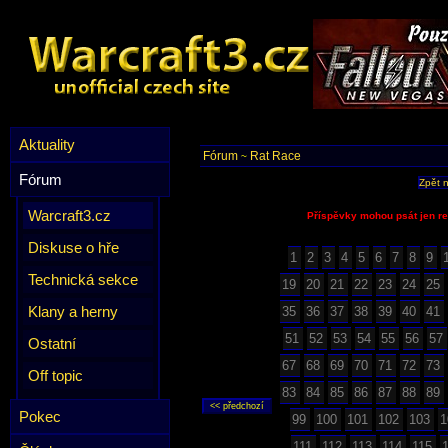
Aktuality
Fórum
Rat Race
~
Fórum
Zpět 
Warcraft3.cz
Příspěvky mohou psát jen re
Diskuse o hře
1
2
3
4
5
6
7
8
9
Technická sekce
19
20
21
22
23
24
25
Klany a herny
35
36
37
38
39
40
41
51
52
53
54
55
56
57
Ostatní
67
68
69
70
71
72
73
Off topic
83
84
85
86
87
88
89
Pokec
99
100
101
102
103
1
111
112
113
114
115