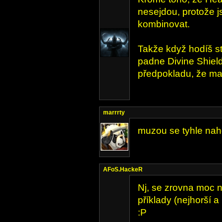
nesejdou, protože 
kombinovat.
Takže když hodíš st
padne Divine Shield,
předpokladu, že maš
marrrty
muzou se tyhle nah
AFoS.HackeR
Nj, se zrovna moc 
příklady (nejhorší a
:P