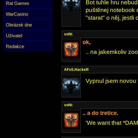
Bot tuhle hru nebu
Rat Games
puštěnej notebook d
WarCasino
"starat" o něj, jestli
Obrázek dne
voNt
Uživatel
ok,
Redakce
.. na jakemkoliv zo
AFoS.HackeR
Vypnul jsem novou 
voNt
.. a do tretice.
'We want that *DAMM