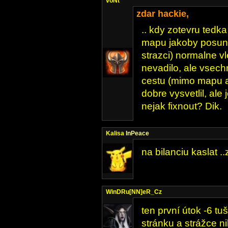
voNt
zdar hackie,
.. kdy zotevru ted
mapu jakoby posunu
strazci) normalne v
nevadilo, ale vsechn
cestu (mimo mapu al
dobre vysvetlil, ale
nejak fixnout? Dik.
Kalisa
InPeace
na bilanciu kaslat ..z
WinDRu[NN]eR_Cz
ten první útok -6 tu
stránku a strážce n