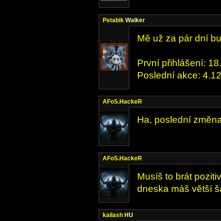
Petabik
Walker
Mě už za pár dní bu
První přihlášení: 1
Poslední akce: 4.1
AFoS.HackeR
Ha, poslední změna 
AFoS.HackeR
Musíš to brát poziti
dneska máš větší ša
kailash
HU