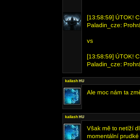
[13:58:59]
ÚTOK!
C
Paladin_cze:
Prohr
vs
[13:58:59]
ÚTOK!
C
Paladin_cze:
Prohr
kailash
HU
Ale moc nám ta změn
kailash
HU
Však mě to netíží d
momentální prudké