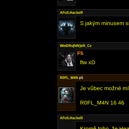
AFoS.HackeR
S jakým minusem si 
WinDRu[NN]eR_Cz
F5
ftw xD
R0FL_M4N
pS
Je vůbec možné mít 
R0FL_M4N 16 46
AFoS.HackeR
Kromě toho, že Hea