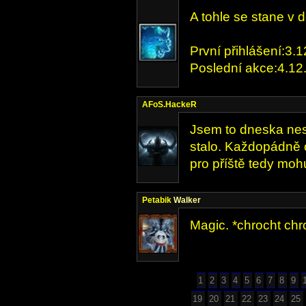
A tohle se stane v 
První přihlášení:3.
Poslední akce:4.12
AFoS.HackeR
Jsem to dneska nesl
stalo. Každopádně 
pro příště tedy moh
Petabik
Walker
Magic. *chrocht chr
1
2
3
4
5
6
7
8
9
19
20
21
22
23
24
25