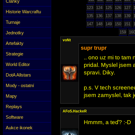
Články
123
124
125
126
127
Historie Warcraftu
135
136
137
138
139
Turnaje
147
148
149
150
151
159
16
Jednotky
voNt
Artefakty
supr trupr
Strategie
.. ono uz mi to tam 
World Editor
pridal. Myslel jsem 
spravi. Diky.
DotA Allstars
Mody - ostatní
p.s. V tech screenec
jsem zamyslel, tak je
Mapy
Replays
AFoS.HackeR
Software
Hmmm, a teď? :-D
Aukce ikonek