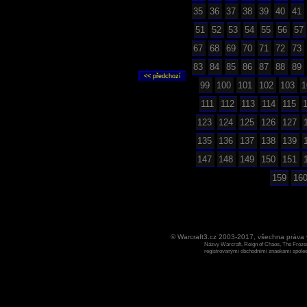
35
36
37
38
39
40
41
51
52
53
54
55
56
57
67
68
69
70
71
72
73
83
84
85
86
87
88
89
99
100
101
102
103
1
111
112
113
114
115
123
124
125
126
127
135
136
137
138
139
147
148
149
150
151
159
16
© Warcraft3.cz 2003-2017, všechna práv
Názvy Warcraft, Reign of Chaos, The Frozen
registrovanými obchodními znaekami spoleen