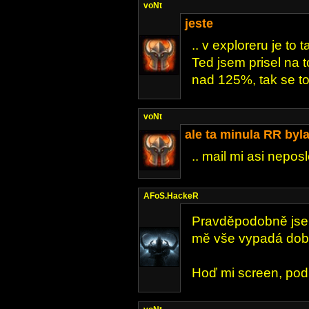
voNt
jeste
.. v exploreru je to 
Ted jsem prisel na 
nad 125%, tak se to 
voNt
ale ta minula RR byl
.. mail mi asi nepos
AFoS.HackeR
Pravděpodobně jsem 
mě vše vypadá dobř
Hoď mi screen, pod