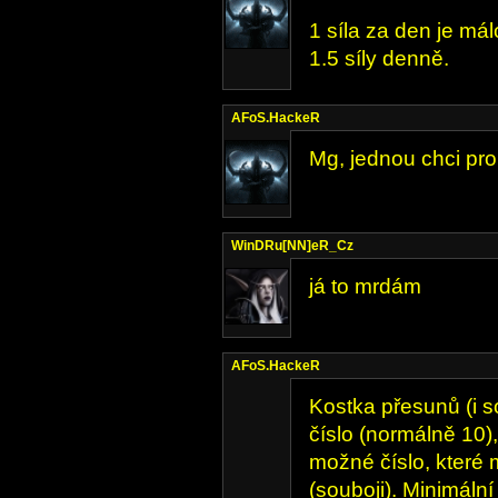
1 síla za den je má
1.5 síly denně.
AFoS.HackeR
Mg, jednou chci proh
WinDRu[NN]eR_Cz
já to mrdám
AFoS.HackeR
Kostka přesunů (i so
číslo (normálně 10)
možné číslo, které
(souboji). Minimální