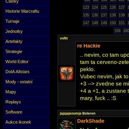
Články
123
124
125
126
127
Historie Warcraftu
135
136
137
138
139
Turnaje
147
148
149
150
151
159
16
Jednotky
voNt
Artefakty
re Hackie
Strategie
.. nevim, co tam upd
World Editor
tam ta cerveno-zelen
peklo.
DotA Allstars
Vubec nevim, jak to 
Mody - ostatní
+3 --> zvedne se mi 
+4 a +1, a zustane 
Mapy
mary, fuck .. :S
Replays
Software
jajajajenomja
Beleren
DarkShade
Aukce ikonek