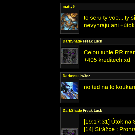
matty9
to seru ty voe... ty 
nevyhraju ani +útoky
DarkShade
Freak Luck
Celou tuhle RR mam
+405 kreditech xd
DarknessI
w3cz
no ted na to koukam 
DarkShade
Freak Luck
[19:17:31] Útok na 
[14] Strážce : Prohr