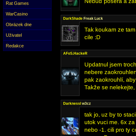
Nebuď posera a zabi
Rat Games
WarCasino
DarkShade
Freak Luck
Obrázek dne
Tak koukam ze tam d
Uživatel
cile :D
Redakce
AFoS.HackeR
Updatnul jsem troch
nebere zaokrouhlen
pak zaokrouhlí, aby
Takže se nelekejte,
DarknessI
w3cz
tak jo, uz by to sta
utok vuci me. 6x za
nebo -1. cili pro ty c