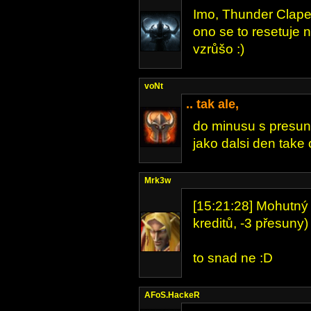
Imo, Thunder Clape
ono se to resetuje 
vzrůšo :)
voNt
.. tak ale,
do minusu s presun
jako dalsi den take 
Mrk3w
[15:21:28] Mohutný 
kreditů, -3 přesuny)
to snad ne :D
AFoS.HackeR