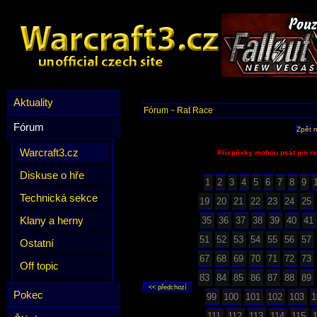
Aktuality
Fórum
Rat Race
~
Fórum
Zpět 
Warcraft3.cz
Příspěvky mohou psát jen re
Diskuse o hře
1
2
3
4
5
6
7
8
9
Technická sekce
19
20
21
22
23
24
25
Klany a herny
35
36
37
38
39
40
41
51
52
53
54
55
56
57
Ostatní
67
68
69
70
71
72
73
Off topic
83
84
85
86
87
88
89
Pokec
99
100
101
102
103
1
111
112
113
114
115