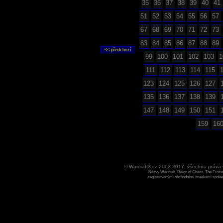
35
36
37
38
39
40
41
51
52
53
54
55
56
57
67
68
69
70
71
72
73
83
84
85
86
87
88
89
99
100
101
102
103
1
111
112
113
114
115
123
124
125
126
127
135
136
137
138
139
147
148
149
150
151
159
16
© Warcraft3.cz 2003-2017, všechna práv
Názvy Warcraft, Reign of Chaos, The Frozen
registrovanými obchodními znaekami spoleen