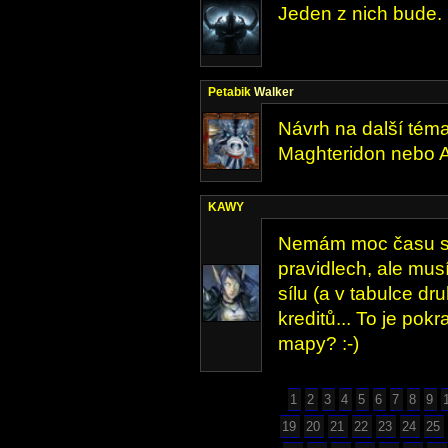
Jeden z nich bude. 
Petabik
Walker
Návrh na další téma:
Maghteridon nebo 
KAWY
Nemám moc času sl
pravidlech, ale musí
sílu (a v tabulce d
kreditů... To je po
mapy? :-)
1
2
3
4
5
6
7
8
9
19
20
21
22
23
24
25