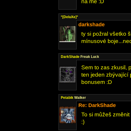
na me :D
*[DeluXe]*
darkshade
ty si požral všetko
mínusové boje...n
DarkShade
Freak Luck
Sem to zas zkusil, 
ten jeden zbývající p
bonusem :D
Petabik
Walker
Re: DarkShade
To si můžeš změnit
:)