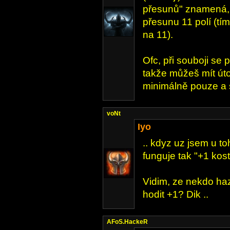
přesunů" znamená, 
přesunu 11 polí (tí
na 11).
Ofc, při souboji se 
takže můžeš mít úto
minimálně pouze a s
voNt
Iyo
.. kdyz uz jsem u to
funguje tak "+1 kos
Vidim, ze nekdo ha
hodit +1? Dik ..
AFoS.HackeR