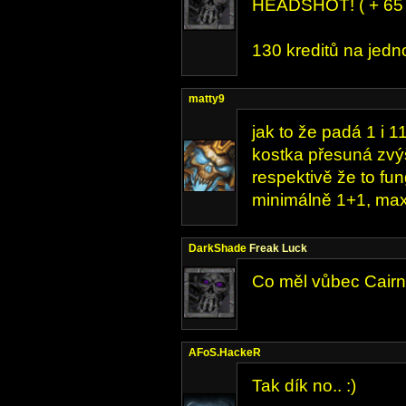
HEADSHOT! ( + 65 k
130 kreditů na jedn
matty9
jak to že padá 1 i 1
kostka přesuná zvýš
respektivě že to fun
minimálně 1+1, max
DarkShade
Freak Luck
Co měl vůbec Cairn
AFoS.HackeR
Tak dík no.. :)