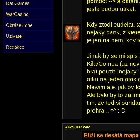
pomoct --> a ostani
Rat Games
jeste budou utikat.
WarCasino
Kdy ztodl eudelat, t
Obrázek dne
nejaky bank, z kter
Uživatel
je jen na nem, kdy t
Redakce
Jinak by se mi spis
Kila/Compa (uz nev
hrat pouzit "nejaky"
otku na jeden otok d
Newim ale, jak by to
Ale bylo by to zajim
tim, ze ted si sunda
prohra .. ^^ :-D
AFoS.HackeR
Blíží se desátá mapa 