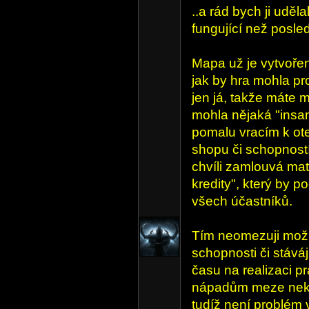
..a rád bych ji uděla
fungující než posle
Mapa už je vytvoře
jak by hra mohla pr
jen já, takže máte m
mohla nějaká "insa
pomalu vracím k ot
shopu či schopností
chvíli zamlouvá mat
kredity", který by po
všech účastníků.
Tím neomezuji možn
schopnosti či stáváj
času na realizaci pr
nápadům meze nekl
tudíž není problém 