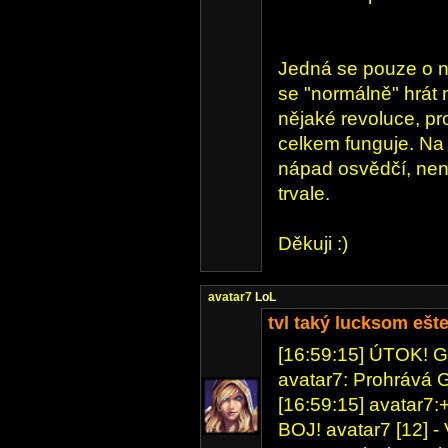
Jedná se pouze o n
se "normálně" hrát
nějaké revoluce, p
celkem funguje. Na
nápad osvědčí, není
trvale.
Děkuji :)
avatar7
LoL
tvl taký lucksom ešt
[16:59:15] ÚTOK! G
avatar7: Prohrává
[16:59:15] avatar7:+
BOJ! avatar7 [12] -