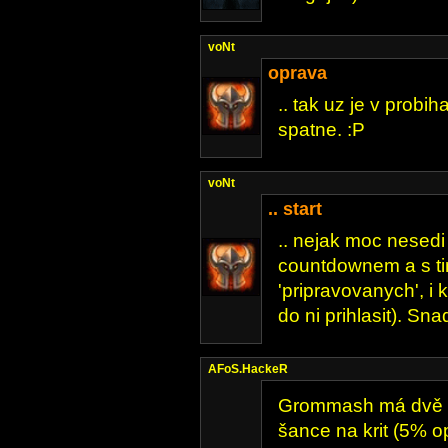
voNt
oprava
.. tak uz je v probih
spatne. :P
voNt
.. start
.. nejak moc nesedi
countdownem a s tim
'pripravovanych', i 
do ni prihlasit). Sn
AFoS.HackeR
Grommash má dvě p
šance na krit (5% o