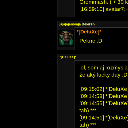
Grommash. ( + 30 k
[16:59:10] avatar7:
jajajajenomja
Beleren
*[DeluXe]*
Pekne :D
*[DeluXe]*
lol, som aj rozmyslal
že aký lucky day :D
[09:15:02] *[DeluXe]
[09:14:58] *[DeluXe]
[09:14:55] *[DeluXe]
tah) ***
[09:14:51] *[DeluXe]
tah) ***