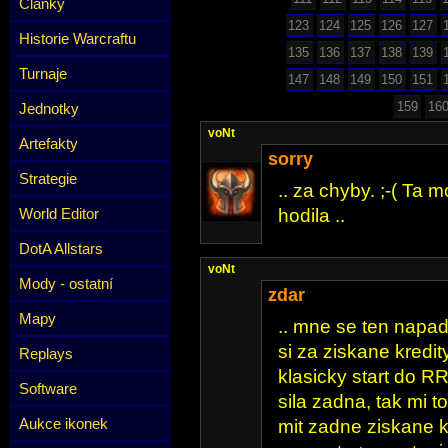
Články
123
124
125
126
127
Historie Warcraftu
135
136
137
138
139
Turnaje
147
148
149
150
151
159
16
Jednotky
voNt
Artefakty
sorry
Strategie
.. za chyby. ;-( Ta 
World Editor
hodila ..
DotA Allstars
voNt
Mody - ostatní
zdar
Mapy
.. mne se ten napa
si za ziskane kredit
Replays
klasicky start do R
Software
sila zadna, tak mi 
Aukce ikonek
mit zadne ziskane k