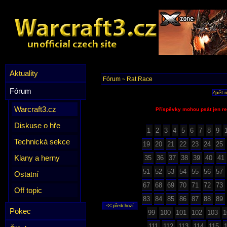
Aktuality
Fórum
Rat Race
~
Fórum
Zpět 
Warcraft3.cz
Příspěvky mohou psát jen re
Diskuse o hře
1
2
3
4
5
6
7
8
9
Technická sekce
19
20
21
22
23
24
25
Klany a herny
35
36
37
38
39
40
41
51
52
53
54
55
56
57
Ostatní
67
68
69
70
71
72
73
Off topic
83
84
85
86
87
88
89
Pokec
99
100
101
102
103
1
111
112
113
114
115