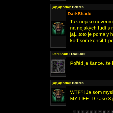
jajajajenomja
Beleren
DarkShade
Tak nejako neverím,
na nejakých ľudí s
jaj...toto je pomaly 
keď som končil 1 po
DarkShade
Freak Luck
Pořád je šance, že 
jajajajenomja
Beleren
WTF?! Ja som mysle
MY LIFE :D zase 3 p
1
2
3
4
5
6
7
8
9