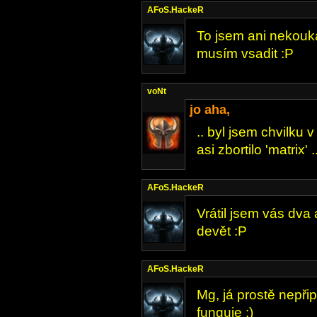
AFoS.HackeR
To jsem ani nekouka
musím vsadit :P
voNt
jo aha,
.. byl jsem chvilku v
asi zbortilo 'matrix' ..
AFoS.HackeR
Vrátil jsem vás dva 
devět :P
AFoS.HackeR
Mg, já prostě nepř
funguje :)