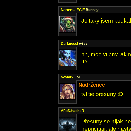
Nortent-LEGIE
Bunney
Jo taky jsem koukal
DarknessI
w3cz
hh, moc vtipny jak
:D
avatar7
LoL
Nadrženec
tvl tie presuny :D
AFoS.HackeR
Přesuny se nijak ne
nepřičítají, ale nast