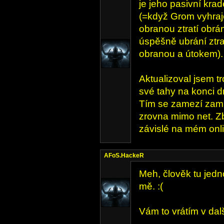
je jeho pasivní kra
(=když Grom vyhraj
obranou ztratí obrá
úspěšně ubrání ztrat
obranou a útokem).
Aktualizoval jsem t
své tahy na konci d
Tím se zamezí zamr
zrovna mimo net. Zb
závislé na mém onli
AFoS.HackeR
Meh, člověk tu jedn
mě. :(
Vám to vrátím v dalš