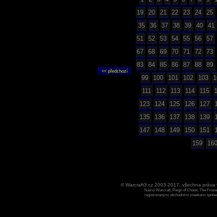
19
20
21
22
23
24
25
35
36
37
38
39
40
41
51
52
53
54
55
56
57
67
68
69
70
71
72
73
83
84
85
86
87
88
89
99
100
101
102
103
1
111
112
113
114
115
123
124
125
126
127
135
136
137
138
139
147
148
149
150
151
159
16
© Warcraft3.cz 2003-2017, všechna práv
Názvy Warcraft, Reign of Chaos, The Frozen
registrovanými obchodními znaekami spoleen