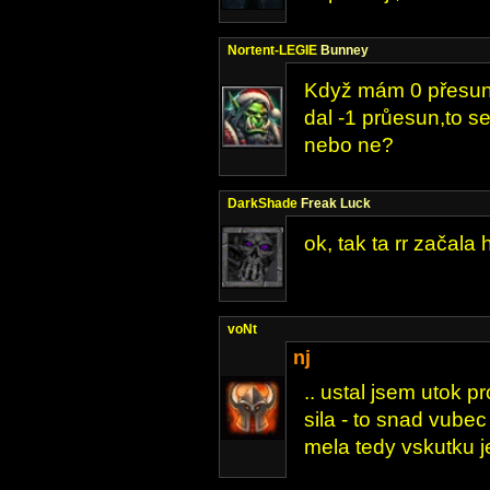
Nortent-LEGIE
Bunney
Když mám 0 přesun
dal -1 průesun,to se
nebo ne?
DarkShade
Freak Luck
ok, tak ta rr začala 
voNt
nj
.. ustal jsem utok p
sila - to snad vubec
mela tedy vskutku je