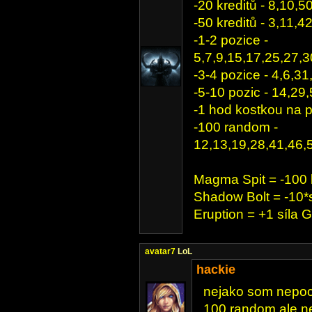
-20 kreditů - 8,10
-50 kreditů - 3,11,
-1-2 pozice -
5,7,9,15,17,25,27,
-3-4 pozice - 4,6,3
-5-10 pozic - 14,2
-1 hod kostkou na 
-100 random -
12,13,19,28,41,46,
Magma Spit = -100 
Shadow Bolt = -10*
Eruption = +1 síla G
avatar7
LoL
hackie
nejako som nepocho
100 random ale n