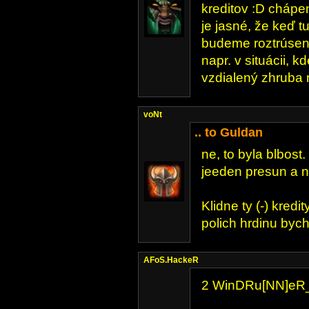
kreditov :D chápe
je jasné, že keď t
budeme roztrúsen
napr. v situácii, 
vzdialený zhruba 
voNt
.. to Guldan
ne, to byla blbost
jeeden presun a n
Klidne ty (-) kredi
polich hrdinu bych
AFoS.HackeR
2 WinDRu[NN]eR_