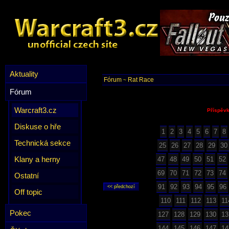
Aktuality
Fórum
Rat Race
~
Fórum
Warcraft3.cz
Příspěvk
Diskuse o hře
1
2
3
4
5
6
7
8
Technická sekce
25
26
27
28
29
30
Klany a herny
47
48
49
50
51
52
69
70
71
72
73
74
Ostatní
91
92
93
94
95
96
Off topic
110
111
112
113
11
Pokec
127
128
129
130
13
144
145
146
147
14