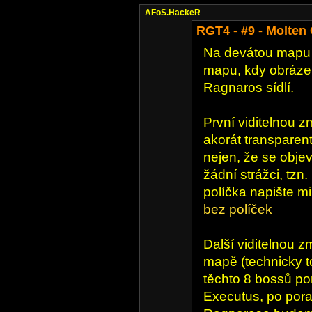
AFoS.HackeR
RGT4 - #9 - Molten
Na devátou mapu v
mapu, kdy obráze
Ragnaros sídlí.
První viditelnou z
akorát transparen
nejen, že se obje
žádní strážci, tzn
políčka napište mi
bez políček
Další viditelnou z
mapě (technicky t
těchto 8 bossů po
Executus, po por