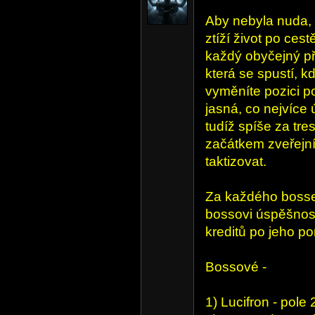
Aby nebyla nuda, 
ztíží život po ces
každý obyčejný př
která se spustí, 
vyměníte pozici po
jasná, co nejvíce
tudíž spíše za tr
začátkem zveřejní
taktizovat.
Za každého bosse 
bossovi úspěšnost
kreditů po jeho po
Bossové -
1) Lucifron - pole 