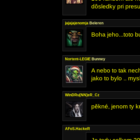
dôsledky pri presu
jajajajenomja
Beleren
Boha jeho...toto b
Nortent-LEGIE
Bunney
A nebo to tak nec
jako to bylo .. m
WinDRu[NN]eR_Cz
pěkné, jenom ty kr
AFoS.HackeR