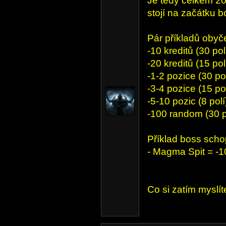
Je tedy celkem 20
stojí na začátku 
Pár příkladů obyč
-10 kreditů (30 pol
-20 kreditů (15 pol
-1-2 pozice (30 pol
-3-4 pozice (15 pol
-5-10 pozic (8 polí
-100 random (30 p
Příklad boss scho
- Magma Spit = -1
Co si zatím myslí