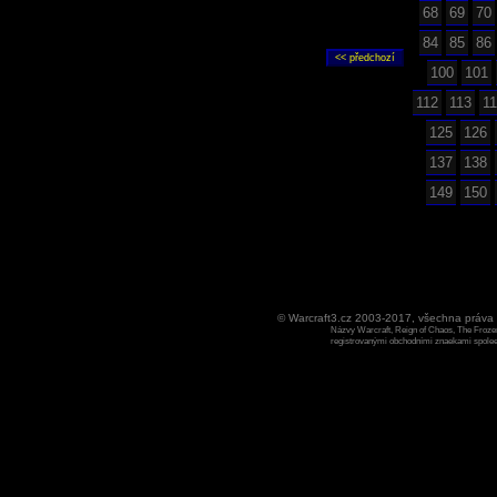
68
69
70
84
85
86
100
101
112
113
1
125
126
137
138
149
150
© Warcraft3.cz 2003-2017, všechna práv
Názvy Warcraft, Reign of Chaos, The Frozen
registrovanými obchodními znaekami spoleen