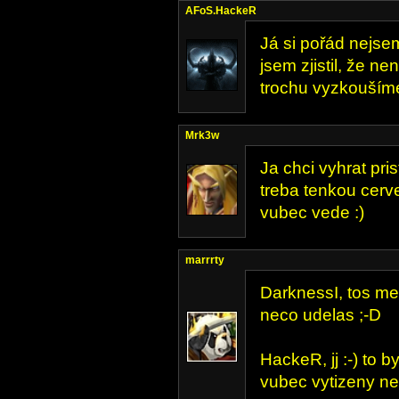
AFoS.HackeR
Já si pořád nejsem
jsem zjistil, že n
trochu vyzkoušíme
Mrk3w
Ja chci vyhrat pris
treba tenkou cerv
vubec vede :)
marrrty
DarknessI, tos mel
neco udelas ;-D
HackeR, jj :-) to 
vubec vytizeny ne