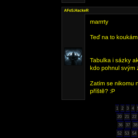
AFoS.HackeR
marrrty
Teď na to koukám a
Tabulka i sázky ak
kdo pohnul svým 
Zatím se nikomu n
příště? :P
1
2
3
4
20
21
22
36
37
38
52
53
54