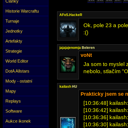
Články
Historie Warcraftu
AFoS.HackeR
Turnaje
Ok, pole 23 a pol
Jednotky
:()
Artefakty
jajajajenomja
Beleren
Strategie
voNt
World Editor
Ja som to myslel z
nebolo, stlačím "O
DotA Allstars
Mody - ostatní
kailash
HU
Mapy
Prakticky jsem se 
Replays
[10:36:48] kailash:
[10:36:42] kailash
Software
[10:36:36] kailash:
Aukce ikonek
[10:36:30] kailash: