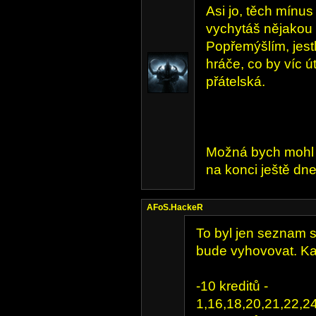
Asi jo, těch mínus 
vychytáš nějakou 
Popřemýšlím, jestl
hráče, co by víc út
přátelská.
Možná bych mohl n
na konci ještě dn
AFoS.HackeR
To byl jen seznam sc
bude vyhovovat. Kaž
-10 kreditů -
1,16,18,20,21,22,2