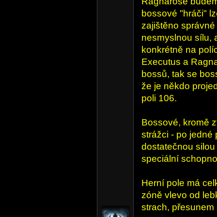
Ragnarose budeme 
bossové "hráči" lz
zajištěno správné 
nesmyslnou sílu, a
konkrétně na pol
Executus a Ragna
bossů, tak se bo
že je někdo proje
poli 106.
Bossové, kromě zv
strážci - po jedn
dostatečnou silou
speciální schopnos
Herní pole má cel
zóně vlevo od lebk
strach, přesunem s