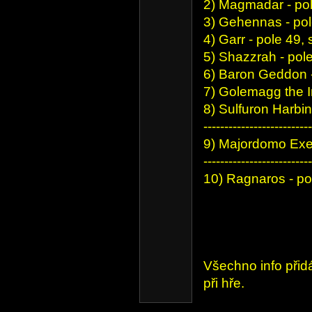
2) Magmadar - pole
3) Gehennas - pole
4) Garr - pole 49, 
5) Shazzrah - pole
6) Baron Geddon - 
7) Golemagg the In
8) Sulfuron Harbin
--------------------------
9) Majordomo Exec
--------------------------
10) Ragnaros - pol
Všechno info přid
při hře.