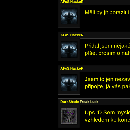
AFoS.HackeR
Měli by jít porazi
AFoS.HackeR
Přidal jsem nějak
píše, prosím o nah
AFoS.HackeR
Jsem to jen nezavř
připojte, já vás p
DarkShade
Freak Luck
Ups :D Sem myslel,
vzhledem ke konci h