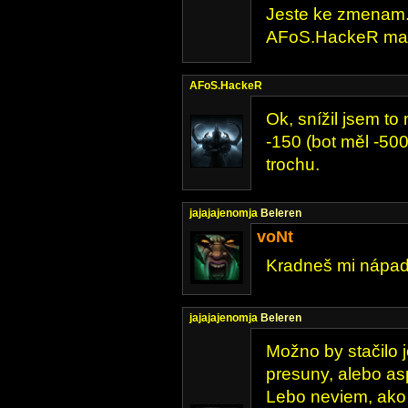
Jeste ke zmenam. 
AFoS.HackeR ma di
AFoS.HackeR
Ok, snížil jsem to n
-150 (bot měl -500
trochu.
jajajajenomja
Beleren
voNt
Kradneš mi nápad
jajajajenomja
Beleren
Možno by stačilo 
presuny, alebo as
Lebo neviem, ako 