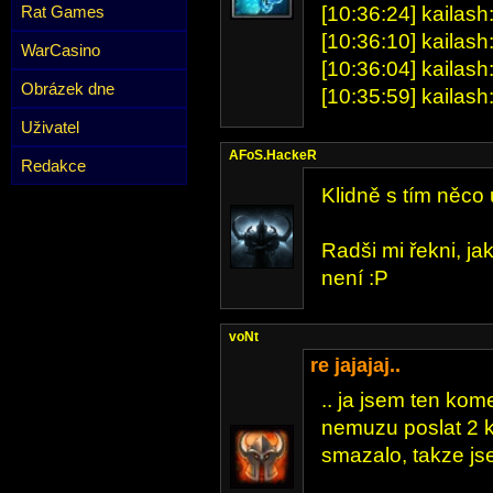
Rat Games
[10:36:24] kailash:
[10:36:10] kailash
WarCasino
[10:36:04] kailash
Obrázek dne
[10:35:59] kailash:
Uživatel
AFoS.HackeR
Redakce
Klidně s tím něco 
Radši mi řekni, ja
není :P
voNt
re jajajaj..
.. ja jsem ten kome
nemuzu poslat 2 k
smazalo, takze js