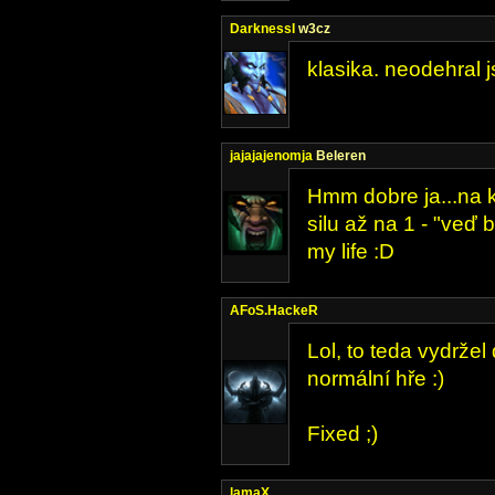
DarknessI
w3cz
klasika. neodehral 
jajajajenomja
Beleren
Hmm dobre ja...na k
silu až na 1 - "veď b
my life :D
AFoS.HackeR
Lol, to teda vydržel
normální hře :)
Fixed ;)
lamaX