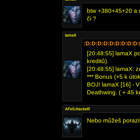
btw +380+45+20 a m
či ?
lamaX
:D:D:D:D:D:D:D:D:D
[20:48:55] lamaX po
kreditů).
[20:48:55] lamaX: z
*** Bonus (+5 k útok
BOJ! lamaX [16] - V
Deathwing. ( + 45 
AFoS.HackeR
Nebo můžeš porazit