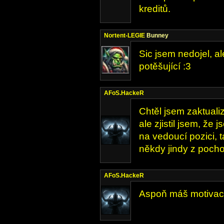
kreditů.
Nortent-LEGIE
Bunney
Sic jsem nedojel, a
potěšující :3
AFoS.HackeR
Chtěl jsem zaktuali
ale zjistil jsem, že
na vedoucí pozici, 
někdy jindy z pocho
AFoS.HackeR
Aspoň máš motivaci 