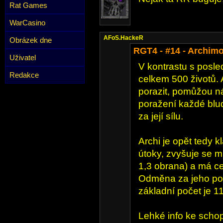
Rat Games
WarCasino
AFoS.HackeR
Obrázek dne
RGT4 - #14 - Archim
Uživatel
V kontrastu s posl
Redakce
celkem 500 životů.
porazit, pomůžou ná
poražení každé blu
za její sílu.
Archi je opět tedy k
útoky, zvyšuje se m
1,3 obrana) a má c
Odměna za jeho por
základní počet je 11
Lehké info ke sch