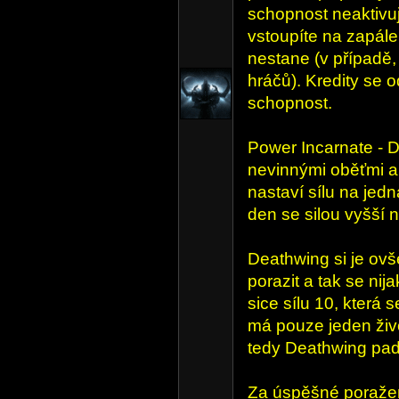
schopnost neaktivuj
vstoupíte na zapále
nestane (v případě,
hráčů). Kredity se o
schopnost.
Power Incarnate - D
nevinnými oběťmi 
nastaví sílu na jed
den se silou vyšší 
Deathwing si je ov
porazit a tak se ni
sice sílu 10, která
má pouze jeden živ
tedy Deathwing pad
Za úspěšné poraže