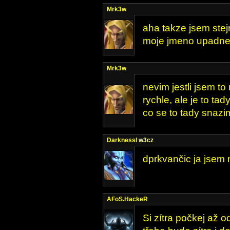
Mrk3w
aha takze jsem stej
moje jmeno upadne
Mrk3w
nevim jestli jsem to
rychle, ale je to ta
co se to tady snazim 
DarknessI
w3cz
dprkvančic ja jsem 
AFoS.HackeR
Si zítra počkej až o