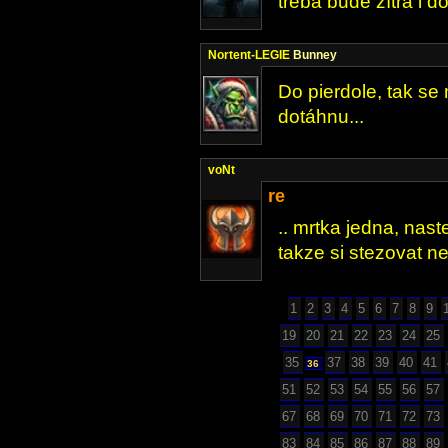
třeba bude zítra i do
Nortent-LEGIE
Bunney
Do pierdole, tak se m
dotáhnu...
voNt
re
.. mrtka jedna, naste
takze si stezovat n
1
2
3
4
5
6
7
8
9
19
20
21
22
23
24
25
35
37
38
39
40
41
36
51
52
53
54
55
56
57
67
68
69
70
71
72
73
83
84
85
86
87
88
89