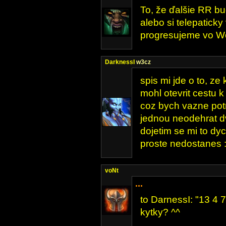
To, že ďalšie RR b
alebo si telepaticky 
progresujeme vo 
DarknessI
w3cz
spis mi jde o to, ze
mohl otevrit cestu k
coz bych vazne potr
jednou neodehrat d
dojetim se mi to dy
proste nedostanes 
voNt
...
to DarnessI: "13 4 7
kytky? ^^