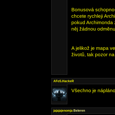
Bonusová schopnost
chcete rychleji Arch
pokud Archimonda z
něj žádnou odměnu
A jelikož je mapa 
životů, tak pozor na
AFoS.HackeR
Všechno je nápláno
jajajajenomja
Beleren