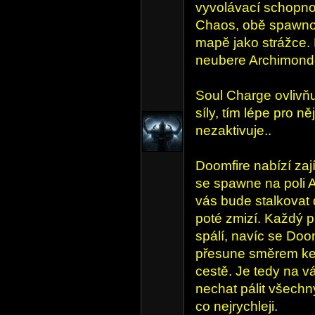
vyvolávací schopnos
Chaos, obě spawno
mapě jako strážce. 
neubere Archimondo
Soul Charge ovlivňu
síly, tím lépe pro n
nezaktivuje..
Doomfire nabízí za
se spawne na poli A
vás bude stalkovat 
poté zmizí. Každý p
spálí, navíc se Do
přesune směrem ke s
cestě. Je tedy na v
nechat pálit všechn
co nejrychleji.