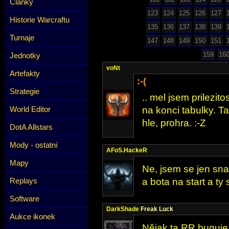
Články
123
124
125
126
127
Historie Warcraftu
135
136
137
138
139
Turnaje
147
148
149
150
151
159
16
Jednotky
voNt
Artefakty
:-(
Strategie
.. mel jsem prilezito
World Editor
na konci tabulky. Tak
hle, prohra. :-Z
DotA Allstars
Mody - ostatní
AFoS.HackeR
Mapy
Ne, jsem se jen sna
Replays
a bota na start a ty 
Software
DarkShade
Freak Luck
Aukce ikonek
Nějak ta RR buguje,