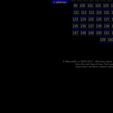
99
100
101
102
103
1
111
112
113
114
115
123
124
125
126
127
135
136
137
138
139
147
148
149
150
151
159
16
© Warcraft3.cz 2003-2017, všechna práv
Názvy Warcraft, Reign of Chaos, The Frozen
registrovanými obchodními znaekami spoleen