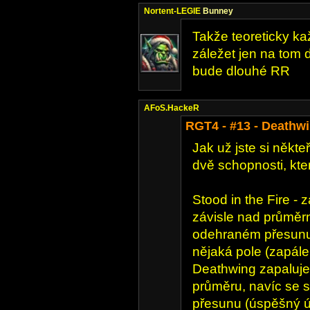
Nortent-LEGIE
Bunney
Takže teoreticky ka
záležet jen na tom 
bude dlouhé RR
AFoS.HackeR
RGT4 - #13 - Deathw
Jak už jste si někt
dvě schopnosti, kte
Stood in the Fire - 
závisle nad průmě
odehraném přesunu 
nějaká pole (zapálen
Deathwing zapaluje
průměru, navíc se 
přesunu (úspěšný út