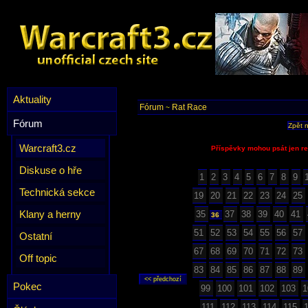
Aktuality
Fórum
Rat Race
~
Fórum
Zpět 
Warcraft3.cz
Příspěvky mohou psát jen re
Diskuse o hře
1
2
3
4
5
6
7
8
9
Technická sekce
19
20
21
22
23
24
25
Klany a herny
35
37
38
39
40
41
36
51
52
53
54
55
56
57
Ostatní
67
68
69
70
71
72
73
Off topic
83
84
85
86
87
88
89
Pokec
99
100
101
102
103
1
111
112
113
114
115