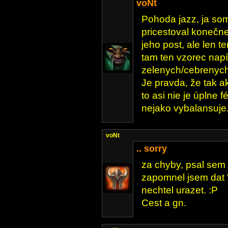
voNt
Pohoda jazz, ja so
pricestoval konečne
jeho post, ale len te
tam ten vzorec napís
zelenych/cebrenych
Je pravda, že tak 
to asi nie je úplne 
nejako vybalansuje
voNt
.. sorry
za chyby, psal sem r
zapomnel jsem dat '
nechtel urazet. :P
Cest a gn.