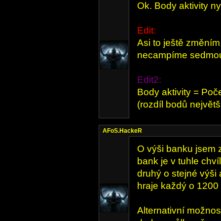
Ok. Body aktivity n
Edit:
Asi to ještě změním,
necampíme sedmou
Edit2:
Body aktivity = Poč
(rozdíl bodů největ
AFoS.HackeR
O výši banku jsem z
bank je v tuhle chví
druhý o stejné výši 
hraje každý o 1200 k
Alternativní možnost