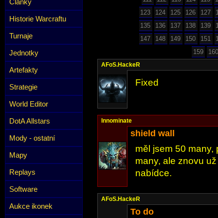
Články
123
124
125
126
127
Historie Warcraftu
135
136
137
138
139
Turnaje
147
148
149
150
151
159
16
Jednotky
AFoS.HackeR
Artefakty
Fixed
Strategie
World Editor
DotA Allstars
Innominate
shield wall
Mody - ostatní
měl jsem 50 many, 
Mapy
many, ale znovu už
Replays
nabídce.
Software
AFoS.HackeR
Aukce ikonek
To do