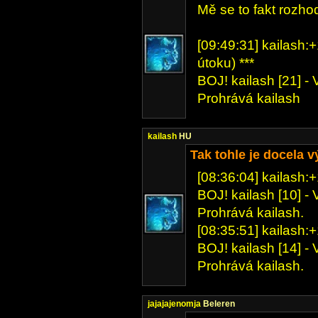
Mě se to fakt rozho
[09:49:31] kailash:+
útoku) ***
BOJ! kailash [21] - 
Prohrává kailash
kailash
HU
Tak tohle je docela v
[08:36:04] kailash:+
BOJ! kailash [10] - 
Prohrává kailash.
[08:35:51] kailash:+
BOJ! kailash [14] - 
Prohrává kailash.
jajajajenomja
Beleren