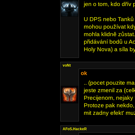
jen o tom, kdo dřív
U DPS nebo Tanků je
mohou používat kdyk
mohla klidně zůstat.
přidávání bodů u Ao
Holy Nova) a síla by
voNt
ok
.. (pocet pouzite 
jeste zmenil za (cel
Precijenom, nejaky t
Protoze pak nekdo,
mit zadny efekt' muz
AFoS.HackeR