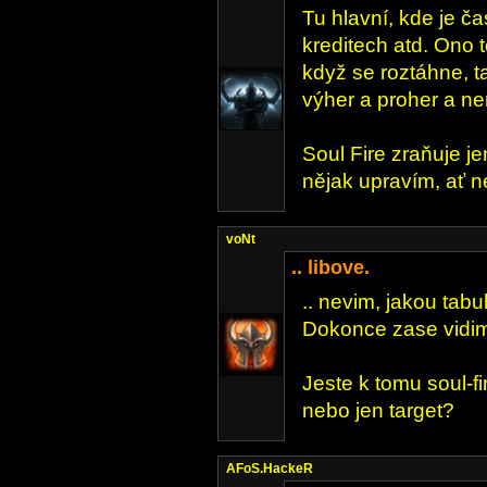
Tu hlavní, kde je ča
kreditech atd. Ono t
když se roztáhne, t
výher a proher a ne
Soul Fire zraňuje je
nějak upravím, ať n
voNt
.. libove.
.. nevim, jakou tabu
Dokonce zase vidim 
Jeste k tomu soul-fi
nebo jen target?
AFoS.HackeR