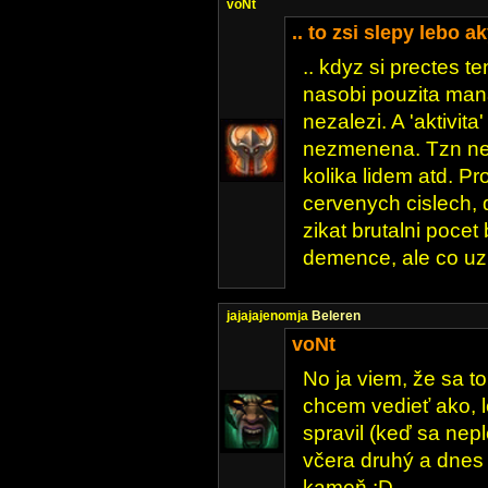
voNt
.. to zsi slepy lebo a
.. kdyz si prectes t
nasobi pouzita mana
nezalezi. A 'aktivita
nezmenena. Tzn nez
kolika lidem atd. Pr
cervenych cislech,
zikat brutalni pocet
demence, ale co uz 
jajajajenomja
Beleren
voNt
No ja viem, že sa to
chcem vedieť ako, 
spravil (keď sa nep
včera druhý a dnes
kameň :D