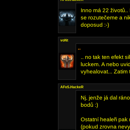
Inno má 22 životů.
se rozutečeme a ni
doposud :-)
voNt
..
.. no tak ten efekt s
luckem. A nebo uvid
vyhealovat... Zatim 
AFoS.HackeR
Nj, jenže já dal rá
bodů :)
Ostatní healeři pak
(pokud zrovna nevy