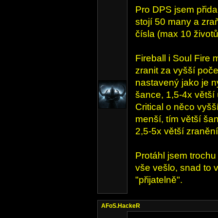
Pro DPS jsem přidal
stojí 50 many a zr
čísla (max 10 životů
Fireball i Soul Fire
zranit za vyšší počet
nastavený jako je n
šance, 1,5-4x větší 
Critical o něco vyš
menší, tím větší ša
2,5-5x větší zranění
Protáhl jsem trochu
vše vešlo, snad to 
"přijatelně".
AFoS.HackeR