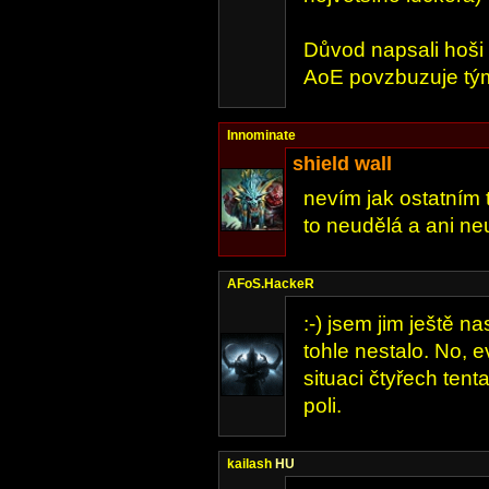
Důvod napsali hoši 
AoE povzbuzuje tý
Innominate
shield wall
nevím jak ostatním 
to neudělá a ani n
AFoS.HackeR
:-) jsem jim ještě 
tohle nestalo. No, 
situaci čtyřech ten
poli.
kailash
HU