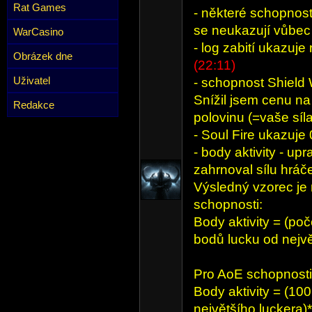
Rat Games
- některé schopnost
se neukazují vůbe
WarCasino
- log zabití ukazuje
Obrázek dne
(22:11)
Uživatel
- schopnost Shield
Snížil jsem cenu na
Redakce
polovinu (=vaše síla
- Soul Fire ukazuje
- body aktivity - up
zahrnoval sílu hráč
Výsledný vzorec je 
schopnosti:
Body aktivity = (po
bodů lucku od nejvě
Pro AoE schopnosti 
Body aktivity = (100
největšího luckera)*