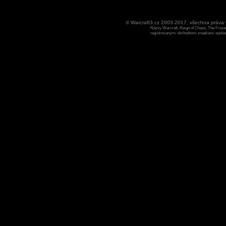
© Warcraft3.cz 2003-2017, všechna práv
Názvy Warcraft, Reign of Chaos, The Frozen
registrovanými obchodními znaekami spoleen