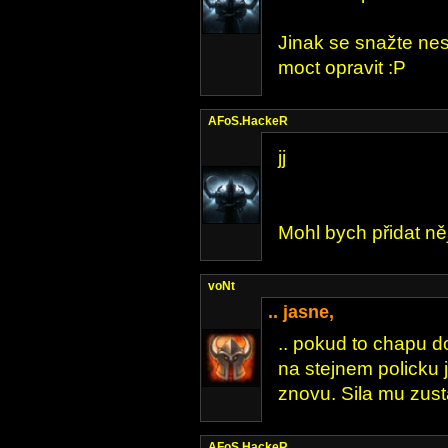
Jinak se snažte nes
moct opravit :P
AFoS.HackeR
jj
Mohl bych přidat něj
voNt
.. jasne,
.. pokud to chapu d
na stejnem policku j
znovu. Sila mu zust
AFoS.HackeR