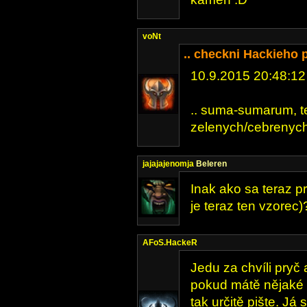
voNt
.. checkni Hackieho 
10.9.2015 20:48:12
.. suma-sumarum, ted
zelenych/cebrenych 
jajajajenomja
Beleren
Inak ako sa teraz pr
je teraz ten vzorec)
AFoS.HackeR
Jedu za chvíli pryč 
pokud mátě nějaké 
tak určitě pište. Já