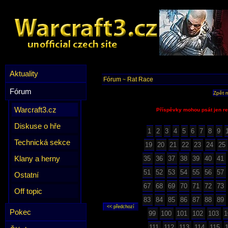
Aktuality
Fórum
Rat Race
~
Fórum
Zpět 
Warcraft3.cz
Příspěvky mohou psát jen re
Diskuse o hře
1
2
3
4
5
6
7
8
9
Technická sekce
19
20
21
22
23
24
25
Klany a herny
35
36
37
38
39
40
41
51
52
53
54
55
56
57
Ostatní
67
68
69
70
71
72
73
Off topic
83
84
85
86
87
88
89
Pokec
99
100
101
102
103
1
111
112
113
114
115