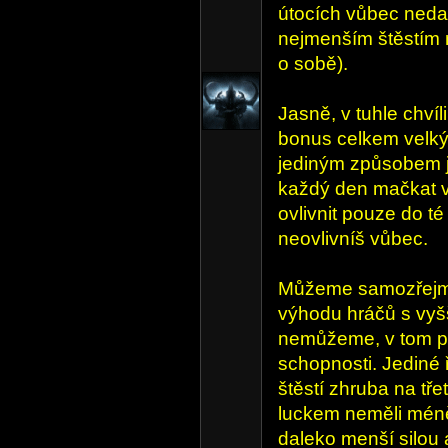
útocích vůbec nedař
nejmenším štěstím 
o sobě).
Jasně, v tuhle chvíl
bonus celkem velký
jediným způsobem ja
každý den mačkat v
ovlivnit pouze do té
neovlivníš vůbec.
Můžeme samozřejmě 
výhodu hráčů s vyšší
nemůžeme, v tom př
schopnosti. Jediné
štěstí zhruba na třet
luckem neměli méně 
daleko menší silou