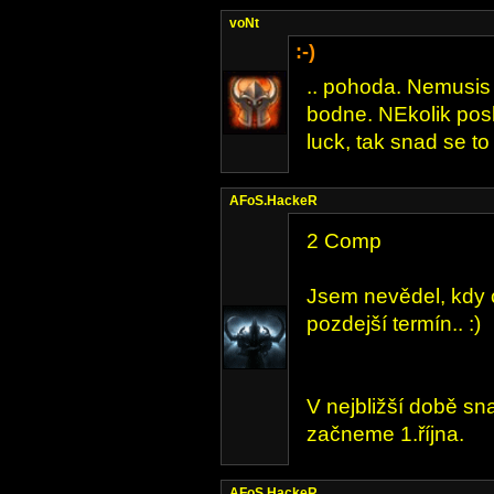
voNt
:-)
.. pohoda. Nemusis 
bodne. NEkolik pos
luck, tak snad se to 
AFoS.HackeR
2 Comp
Jsem nevědel, kdy c
pozdejší termín.. :)
V nejbližší době s
začneme 1.října.
AFoS.HackeR