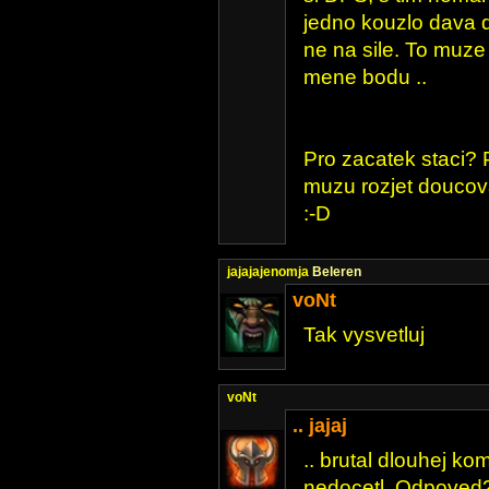
jedno kouzlo dava 
ne na sile. To muze
mene bodu ..
Pro zacatek staci?
muzu rozjet doucovan
:-D
jajajajenomja
Beleren
voNt
Tak vysvetluj
voNt
.. jajaj
.. brutal dlouhej k
nedocetl. Odpoved? 