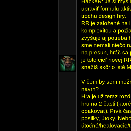
HackeR: Ja si myslím
upraviť formulu aktiv
trochu design hry.
RR je založené na l
komplexitou a požia
zvyšuje aj potreba 
sme nemali niečo n
na presun, hráč sa 
je toto cieľ novej R
snažíš skôr o isté
V čom by som možno
návrh?
Hra je už teraz rozd
hru na 2 časti (kto
opakovať). Prvá čas
posilky, útoky. Nebo
útočné/healovacie/t