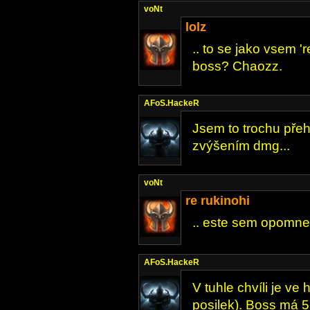
voNt
lolz
.. to se jako vsem '
boss? Chaozz.
AFoS.HackeR
Jsem to trochu přeh
zvýšením dmg...
voNt
re rukinohi
.. este sem opomnel
AFoS.HackeR
V tuhle chvíli je v
posilek). Boss má 5