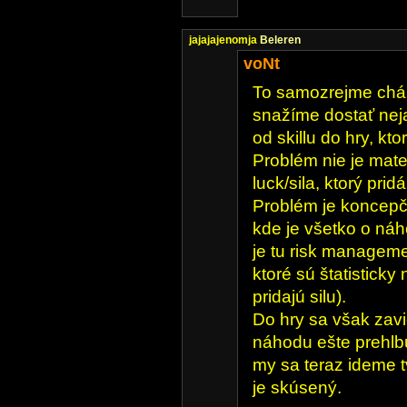
jajajajenomja
Beleren
voNt
To samozrejme cháp
snažíme dostať nej
od skillu do hry, ktor
Problém nie je mat
luck/sila, ktorý pridá
Problém je koncepčn
kde je všetko o náh
je tu risk managemen
ktoré sú štatisticky
pridajú silu).
Do hry sa však zavi
náhodu ešte prehlbuj
my sa teraz ideme t
je skúsený.