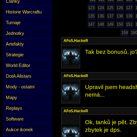
Články
123
124
125
126
127
Historie Warcraftu
135
136
137
138
139
Turnaje
147
148
149
150
151
159
16
Jednotky
AFoS.HackeR
Artefakty
Tak bez bonusů, jo?
Strategie
World Editor
DotA Allstars
AFoS.HackeR
Upravil jsem heads
Mody - ostatní
nemá...
Mapy
Replays
AFoS.HackeR
Software
Ok, tanků je pět. Zbý
zbytek je dps.
Aukce ikonek