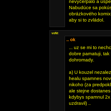
nevyčerpalo a úspeš
Nabudúce sa pokús
obrázkového komix
aby si to zvládol.
voNt
.. ok
... uz se mi to nech
dobre pamatuji, tak
dohromady.
a) U kouzel nezalezi,
healu spamnes nov
nikoho (za predpokl
ale stejne dostanes
kdybys spamnul 2x 
uzdravil) ..