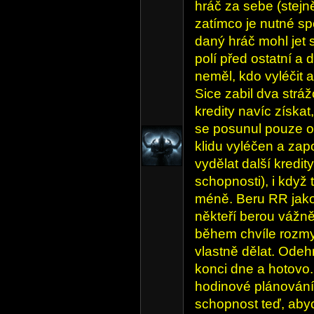
hráč za sebe (stejn
zatímco je nutné sp
daný hráč mohl jet s
polí před ostatní a 
neměl, kdo vyléčit a
Sice zabil dva strá
kredity navíc získa
se posunul pouze o 
klidu vyléčen a zapo
vydělat další kredit
schopnosti), i když 
méně. Beru RR jak
někteří berou vážně
během chvíle rozmy
vlastně dělat. Ode
konci dne a hotovo
hodinové plánování,
schopnost teď, aby