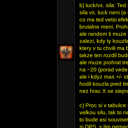
b) luck/vs. sila: Ted
sila vs. luck neni (
co ma ted vetsi efek
brutalne meni. Prohr
ale random ti muze 
zalezi, kdy ty kouzl
ktery v tu chvili ma 
takze ten rozdil bud
ale muze prohrat tr
na ~20 (porad vede 
ale i kdyz mas +/- s
hodil kouzla pred t
nez hrac X se stejno
c) Proc si v tabulce
velkou silu, tak to 
to bude asi souviset
si DPS, s tim nemam