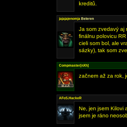
kreditů.
jajajajenomja
Beleren
Ja som zvedavý aj 
finálnu polovicu RR
cieli som bol, ale v
sázky), tak som zve
Compmaster[nXh]
začnem až za rok, jo
AFoS.HackeR
Ne, jen jsem Kilovi
jsem je ráno neosob