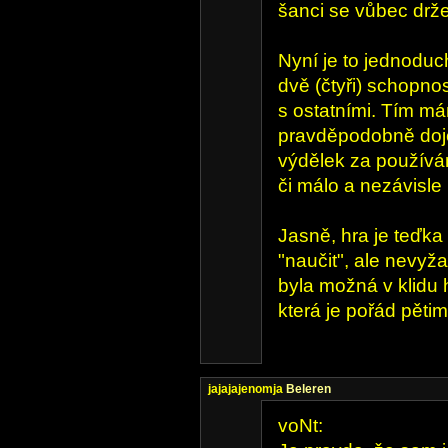
šanci se vůbec drže
Nyní je to jednoduch
dvě (čtyři) schopno
s ostatními. Tím má
pravděpodobně doje
výdělek za používá
či málo a nezávisle
Jasně, hra je teďka s
"naučit", ale nevyž
byla možná v klidu h
která je pořád pěti
jajajajenomja
Beleren
voNt: