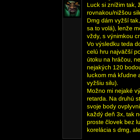
Luck si znížim tak,
rovnakou/nižšou sil
Dmg dám vyžší tak, 
sa to volá), lenže 
vždy, s výnimkou cr
Vo výsledku teda d
celú hru najväčší po
útoku na hráčou, 
nejakých 120 bodou
luckom má kľudne a
vyžšiu silu).
Možno mi nejaké vý
retarda. Na druhú s
svoje body ovplyvn
každý deň 3x, tak n
proste človek bez l
korelácia s dmg, ale