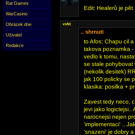
Rat Games
Edit: Healerů je pět
WarCasino
Obrázek dne
voNt
.. shrnuti
Uživatel
to Afos: Chapu cil a
Redakce
takova poznamka - 
vedlo k tomu, nastav
se stale pohybovat 
(nekolik desitek) RR
jak 100 policky se 
klasika: posilka + p
Zavest tedy neco, c
jevi jako logictejsi..
narocnejsi nejen pro
'implementaci' .. Ja
'snazeni' je dobry a