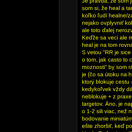
Je pravda, že som j
som si, že heal a t
koľko ľudí healne/z
nejako ovplyvniť ko
ale toto ďalej neroz
Keďže sa veci ale m
heal je na tom rov
S vetou "RR je sice 
o tom, jak casto to
moznosti" by som rád
je (čo sa útoku na h
ktorý blokuje cestu
kedykoľvek vždy dá
neblokuje + z praxe
targetov. Áno, je n
o 1-2 sili viac, než
bodovanie miniatúr
ešte zhoršiť, keď p