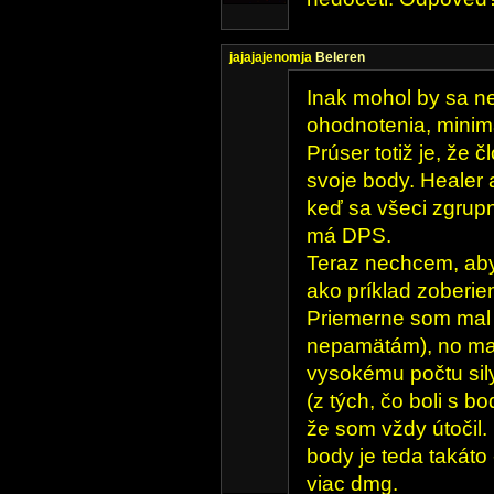
jajajajenomja
Beleren
Inak mohol by sa n
ohodnotenia, mini
Prúser totiž je, že 
svoje body. Healer
keď sa všeci zgrup
má DPS.
Teraz nechcem, aby 
ako príklad zoberie
Priemerne som mal o
nepamätám), no mal
vysokému počtu sil
(z tých, čo boli s b
že som vždy útočil.
body je teda takáto
viac dmg.