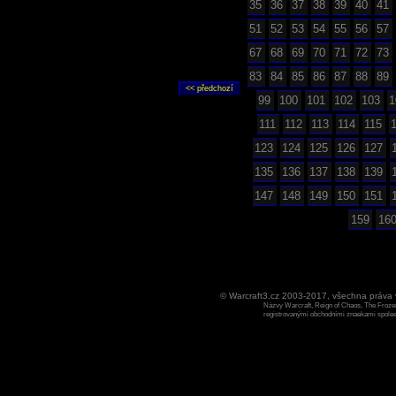
35
36
37
38
39
40
41
51
52
53
54
55
56
57
67
68
69
70
71
72
73
83
84
85
86
87
88
89
99
100
101
102
103
1
111
112
113
114
115
123
124
125
126
127
135
136
137
138
139
147
148
149
150
151
159
16
© Warcraft3.cz 2003-2017, všechna práv
Názvy Warcraft, Reign of Chaos, The Frozen
registrovanými obchodními znaekami spoleen