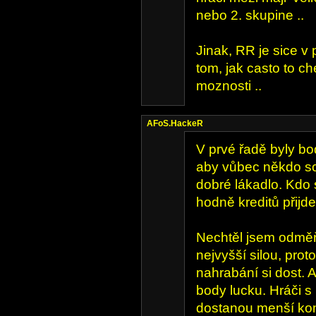
nebo 2. skupine ..
Jinak, RR je sice v 
tom, jak casto to c
moznosti ..
AFoS.HackeR
V prvé řadě byly bo
aby vůbec někdo sch
dobré lákadlo. Kdo
hodně kreditů přijde
Nechtěl jsem odměň
nejvyšší silou, prot
nahrabání si dost. A
body lucku. Hráči 
dostanou menší kom