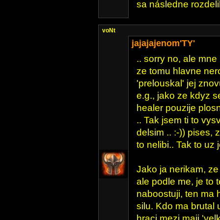
sa následne rozdelil
voNt
jajajajenom'TY'
.. sorry no, ale mne
ze tomu hlavne nero
'prelouskal' jej znov
e.g., jako ze kdyz s
healer pouzije plos
.. Tak jsem ti to vys
delsim .. :-)) pises,
to nelibi.. Tak to uz j
Jako ja nerikam, ze 
ale podle me, je to 
naboostuji, ten ma
silu. Kdo ma brutal
hraci mezi maji 'vel