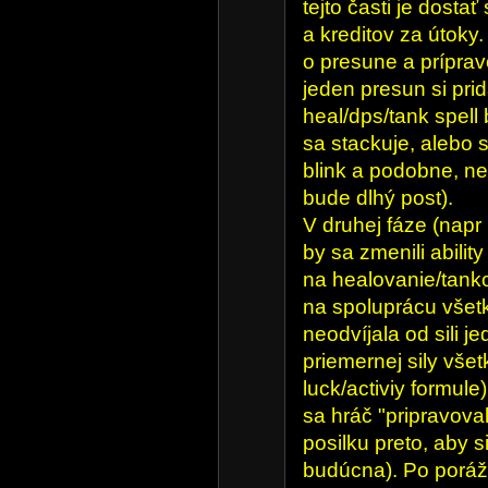
tejto časti je dosta
a kreditov za útoky.
o presune a príprav
jeden presun si prid
heal/dps/tank spell b
sa stackuje, alebo 
blink a podobne, ne
bude dlhý post).
V druhej fáze (nap
by sa zmenili abilit
na healovanie/tank
na spoluprácu všetk
neodvíjala od sili je
priemernej sily vše
luck/activiy formule
sa hráč "pripravoval
posilku preto, aby s
budúcna). Po poráž