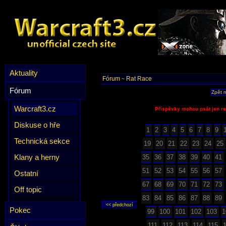
Aktuality
Fórum
Rat Race
~
Fórum
Zpět 
Warcraft3.cz
Příspěvky mohou psát jen re
Diskuse o hře
1
2
3
4
5
6
7
8
9
Technická sekce
19
20
21
22
23
24
25
Klany a herny
35
36
37
38
39
40
41
51
52
53
54
55
56
57
Ostatní
67
68
69
70
71
72
73
Off topic
83
84
85
86
87
88
89
Pokec
99
100
101
102
103
1
111
112
113
114
115