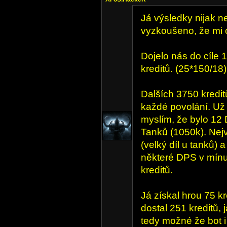
Já výsledky nijak n
vyzkoušeno, že mi 
Dojelo nás do cíle 
kreditů. (25*150/18)
Dalších 3750 kredit
každé povolání. Už 
myslím, že bylo 12 
Tanků (1050k). Nejv
(velký díl u tanků) 
některé DPS v mínus
kreditů.
Já získal hrou 75 kr
dostal 251 kreditů, 
tedy možné že bot i