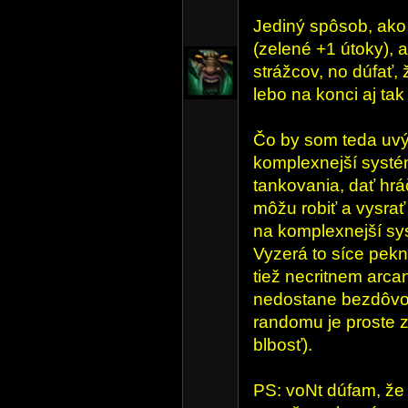
Jediný spôsob, ako 
(zelené +1 útoky), 
strážcov, no dúfať,
lebo na konci aj t
Čo by som teda uvý
komplexnejší systé
tankovania, dať hrá
môžu robiť a vysrať
na komplexnejší sy
Vyzerá to síce pek
tiež necritnem arca
nedostane bezdôvod
randomu je proste 
blbosť).
PS: voNt dúfam, že ť