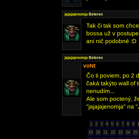
jajajajenomja
Beleren
Tak či tak som chcel
bossa už v postupe
ani nič podobné :D
jajajajenomja
Beleren
voNt
Čo ti poviem, po 2 
čaká takýto wall of 
nenudím...
Ale som poctený, ž
"jajajajenomja" na
1
2
3
4
5
6
7
8
9
19
20
21
22
23
24
25