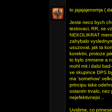
to jajajajenomja ( dal
Jeste neco bych cht
testovaci, RR, se vz
NEKOLIKRAT menil. 
zahybalo vyslednym
usuzovat, jak ta ko
korektni, protoze j
to bylo zmrsene a ne
mohl mit i dalsi bad
ve skupince DPS byl
ma 'somehow' velkou
principu take odeh
ostanim trvalo, nez p
nejefektivnejsi ..
Uvidime, co prinese 