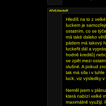
AFoS.HackeR
Hledíš na to z velk
luckem je samozřej
ostatním, co se týče
má také daleko větš
pádem má takový h
luckeřit dál a vypr
hodně kreditů) nebo
se zpět mezi ostatní
slušné. A pokud zro
tak má síla i v tuhle
luck, viz výsledky 
Neměl jsem v plánu 
která nabízí velké m
maximálně využijí. 