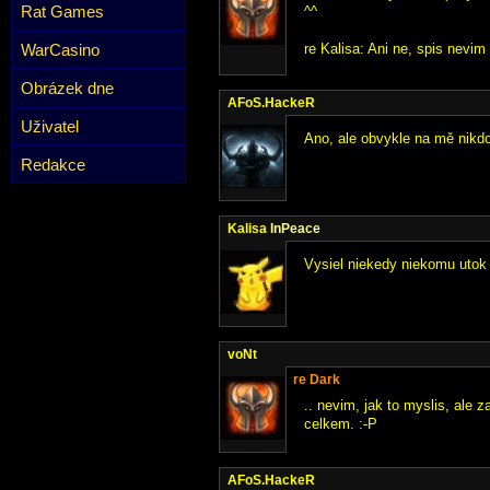
Rat Games
^^
WarCasino
re Kalisa: Ani ne, spis nevim .
Obrázek dne
AFoS.HackeR
Uživatel
Ano, ale obvykle na mě nikdo
Redakce
Kalisa
InPeace
Vysiel niekedy niekomu utok 
voNt
re Dark
.. nevim, jak to myslis, ale z
celkem. :-P
AFoS.HackeR