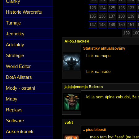
Články
123
124
125
126
127
Historie Warcraftu
135
136
137
138
139
Turnaje
147
148
149
150
151
159
16
Jednotky
AFoS.HackeR
Artefakty
Statistiky aktualizovány
Strategie
Link na mapu
World Editor
Link na hráče
DotA Allstars
jajajajenomja
Beleren
Mody - ostatní
lol ja som úplne zabudol, že
Mapy
Replays
Software
voNt
.. pisu blbosti
Aukce ikonek
.. melo tam byt *ses* (ne jse