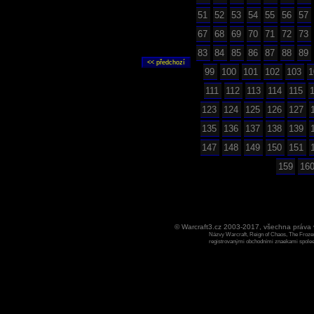
51
52
53
54
55
56
57
67
68
69
70
71
72
73
83
84
85
86
87
88
89
99
100
101
102
103
1
111
112
113
114
115
123
124
125
126
127
135
136
137
138
139
147
148
149
150
151
159
16
© Warcraft3.cz 2003-2017, všechna práv
Názvy Warcraft, Reign of Chaos, The Frozen
registrovanými obchodními znaekami spoleen