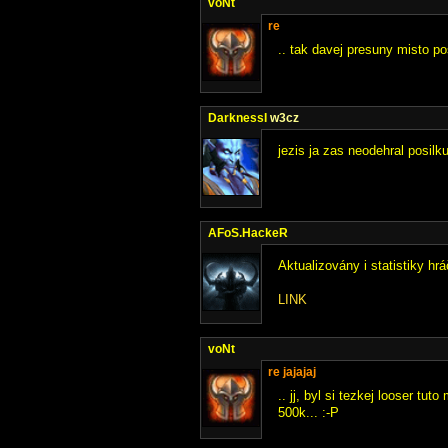
voNt
re
.. tak davej presuny misto pos
DarknessI
w3cz
jezis ja zas neodehral posilk
AFoS.HackeR
Aktualizovány i statistiky hrá
LINK
voNt
re jajajaj
.. jj, byl si tezkej looser tu
500k... :-P