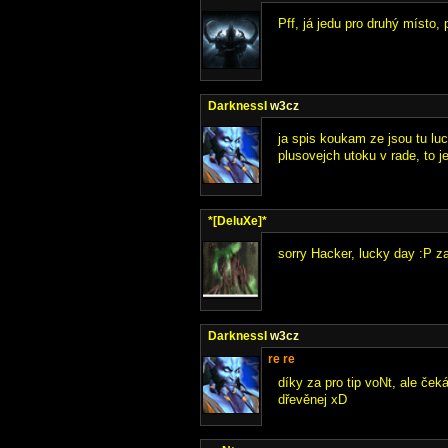
Pff, já jedu pro druhý místo,
DarknessI
w3cz
ja spis koukam ze jsou tu luc
plusovejch utoku v rade, to j
*[DeluXe]*
sorry Hacker, lucky day :P za
DarknessI
w3cz
re re
díky za pro tip voNt, ale če
dřevěnej xD