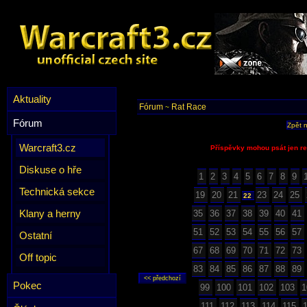
Aktuality
Fórum
Rat Race
~
Fórum
Zpět 
Warcraft3.cz
Příspěvky mohou psát jen re
Diskuse o hře
1
2
3
4
5
6
7
8
9
Technická sekce
19
20
21
23
24
25
22
Klany a herny
35
36
37
38
39
40
41
51
52
53
54
55
56
57
Ostatní
67
68
69
70
71
72
73
Off topic
83
84
85
86
87
88
89
Pokec
99
100
101
102
103
1
111
112
113
114
115