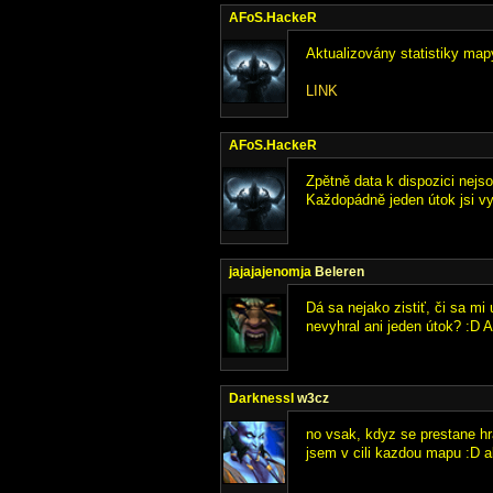
AFoS.HackeR
Aktualizovány statistiky map
LINK
AFoS.HackeR
Zpětně data k dispozici nejs
Každopádně jeden útok jsi vy
jajajajenomja
Beleren
Dá sa nejako zistiť, či sa mi
nevyhral ani jeden útok? :D A
DarknessI
w3cz
no vsak, kdyz se prestane hr
jsem v cili kazdou mapu :D al