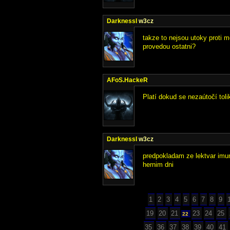
DarknessI
w3cz
takze to nejsou utoky proti m
provedou ostatni?
AFoS.HackeR
Platí dokud se nezaútočí tolik
DarknessI
w3cz
predpokladam ze lektvar imun
hernim dni
1
2
3
4
5
6
7
8
9
19
20
21
23
24
25
22
35
36
37
38
39
40
41