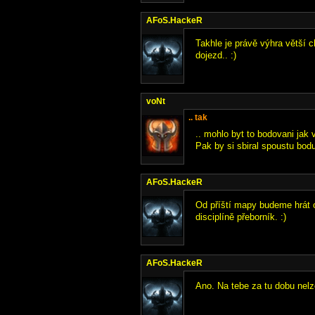
AFoS.HackeR
Takhle je právě výhra větší c
dojezd.. :)
voNt
.. tak
.. mohlo byt to bodovani jak 
Pak by si sbiral spoustu bodu 
AFoS.HackeR
Od příští mapy budeme hrát o
disciplíně přeborník. :)
AFoS.HackeR
Ano. Na tebe za tu dobu nelz