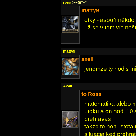
ross
}><(((*>°
matty9
díky - aspoň někdo 
už se v tom víc n
matty9
axell
jenomze ty hodis mi
Axell
to Ross
matematika alebo n
utoku a on hodi 10 a
prehravas
takze to neni istot
situacia ked prehra