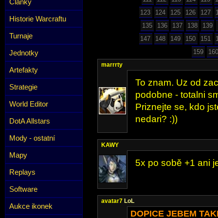
Články
123
124
125
126
127
Historie Warcraftu
135
136
137
138
139
Turnaje
147
148
149
150
151
159
16
Jednotky
marrrty
Artefakty
To znam. Uz od za
Strategie
podobne - totalni sm
World Editor
Priznejte se, kdo jst
nedari? :))
DotA Allstars
Mody - ostatní
KAWY
Mapy
5x po sobě +1 ani je
Replays
Software
avatar7
LoL
Aukce ikonek
DOPICE JEBEM TAKE