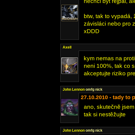
nechci být rejpal, al
btw, tak to vypadá,
závisláci nebo pro 
xDDD
Axell
kym nemas na protiv
neni 100%, tak co sa
akceptujte riziko 
John Lennon
omfg nick
27.10.2010 - tady to 
ano, skutečně jsem 
tak si nestěžujte
John Lennon
omfg nick