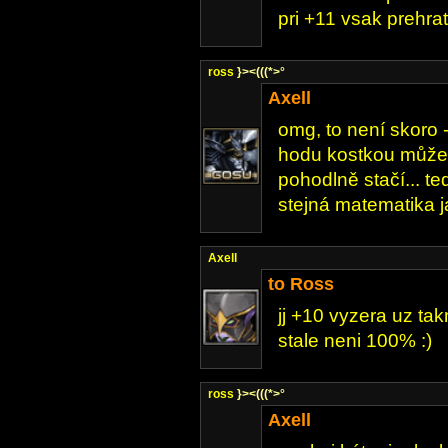
pri +11 vsak prehra
ross
}><(((*>°
Axell
omg, to není skoro - t
hodu kostkou může bý
pohodlně stačí... t
stejná matematika 
Axell
to Ross
jj +10 vyzera uz tak
stale neni 100% :)
ross
}><(((*>°
Axell