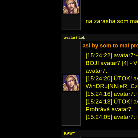
na zarasha som mal
avatar7
LoL
asi by som to mal pr
[15:24:22] avatar7:+
BOJ! avatar7 [4] - 
avatar7.
[15:24:20] ÚTOK! ava
WinDRu[NN]eR_Cz: 
[15:24:16] avatar7:+
[15:24:13] ÚTOK! ava
Prohrává avatar7.
[15:24:05] avatar7:+
KAWY