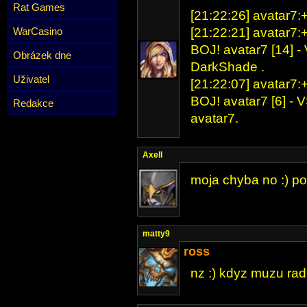
Rat Games
[21:22:26] avatar7:+
WarCasino
[21:22:21] avatar7:+
BOJ! avatar7 [14] -
Obrázek dne
DarkShade .
Uživatel
[21:22:07] avatar7:+
BOJ! avatar7 [6] - 
Redakce
avatar7.
Axell
moja chyba no :) po
matty9
ross
nz :) kdyz muzu ra