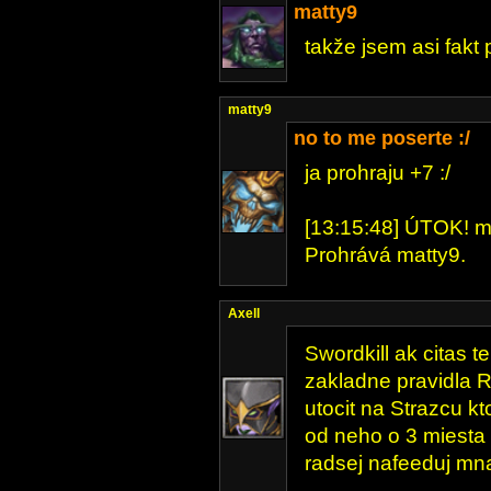
matty9
takže jsem asi fakt 
matty9
no to me poserte :/
ja prohraju +7 :/
[13:15:48] ÚTOK! mat
Prohrává matty9.
Axell
Swordkill ak citas te
zakladne pravidla
utocit na Strazcu kt
od neho o 3 miesta 
radsej nafeeduj mna