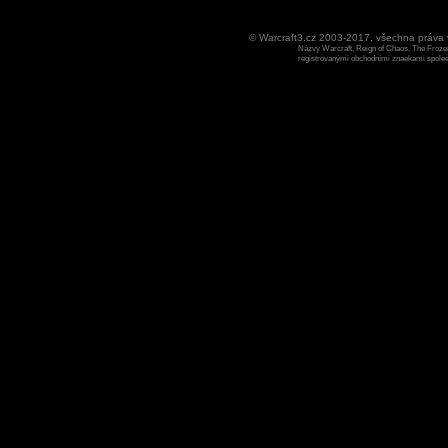
© Warcraft3.cz 2003-2017, všechna práv
Názvy Warcraft, Reign of Chaos, The Frozen
registrovanými obchodními znaekami spoleen