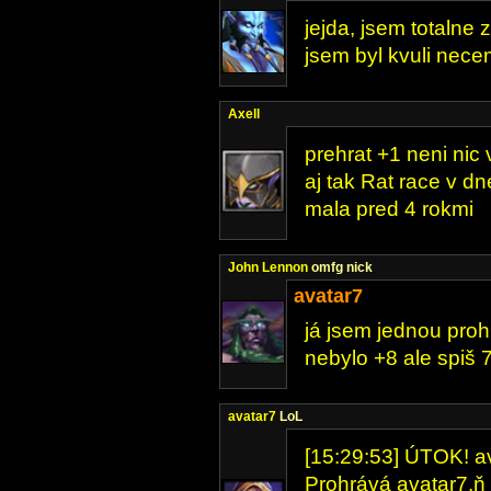
jejda, jsem totalne
jsem byl kvuli nec
Axell
prehrat +1 neni nic
aj tak Rat race v d
mala pred 4 rokmi
John Lennon
omfg nick
avatar7
já jsem jednou prohrá
nebylo +8 ale spiš 7
avatar7
LoL
[15:29:53] ÚTOK! ava
Prohrává avatar7.ň