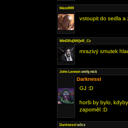
blaza989
vstoupit do sedla a 
WinDRu[NN]eR_Cz
mrazivý smutek hlad
John Lennon
omfg nick
DarknessI
GJ :D
horši by bylo, kdyby
zapoměl :D
DarknessI
w3cz