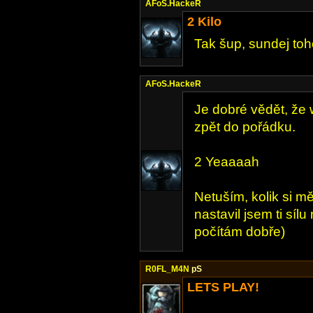
AFoS.HackeR
2 Kilo
Tak šup, sundej toh
AFoS.HackeR
Je dobré vědět, že
zpět do pořádku.
2 Yeaaaah
Netuším, kolik si m
nastavil jsem ti síl
počítám dobře)
R0FL_M4N
pS
LETS PLAY!