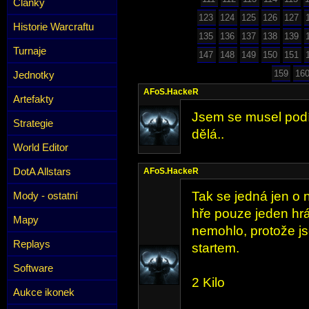
Články
123
124
125
126
127
Historie Warcraftu
135
136
137
138
139
Turnaje
147
148
149
150
151
159
16
Jednotky
AFoS.HackeR
Artefakty
Jsem se musel podí
Strategie
dělá..
World Editor
DotA Allstars
AFoS.HackeR
Tak se jedná jen o 
Mody - ostatní
hře pouze jeden hráč
Mapy
nemohlo, protože js
Replays
startem.
Software
2 Kilo
Aukce ikonek