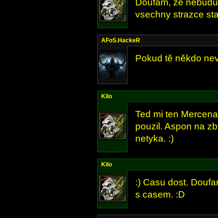
Doufam, ze nebudu 
vsechny strazce sta
AFoS.HackeR
Pokud tě někdo nev
Kilo
Ted mi ten Mercenar
pouzil. Aspon na zb
netyka. :)
Kilo
:) Casu dost. Doufa
s casem. :D