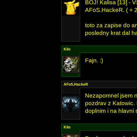
BOJ! Kalisa [13] - 
AFoS.HackeR. ( + 
toto za zapise do 
posledny krat dal h
Kilo
Fajn. :)
AFoS.HackeR
Nezapomnel jsem na
pozdrav z Katowic. H
doplnim i na hlavni 
Kilo