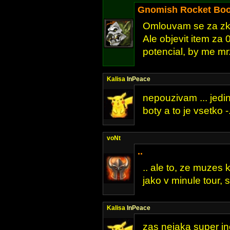
Gnomish Rocket Boo
Omlouvam se za zk
Ale objevit item za 
potencial, by me mrz
Kalisa
InPeace
nepouzivam ... jedi
boty a to je vsetko -
voNt
..
.. ale to, ze muzes
jako v minule tour, 
Kalisa
InPeace
zas nejaka super ino