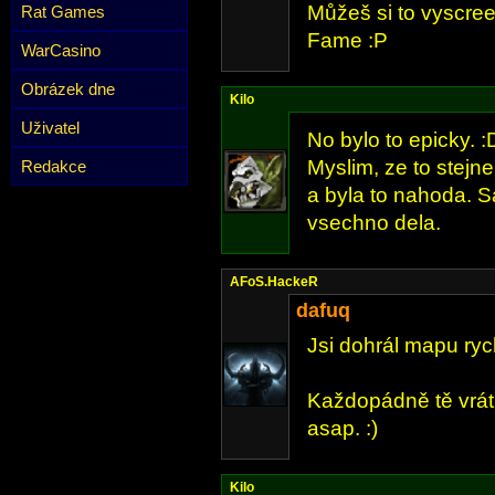
Můžeš si to vyscree
Rat Games
Fame :P
WarCasino
Obrázek dne
Kilo
Uživatel
No bylo to epicky. :
Myslim, ze to stejn
Redakce
a byla to nahoda. S
vsechno dela.
AFoS.HackeR
dafuq
Jsi dohrál mapu rych
Každopádně tě vrátí
asap. :)
Kilo