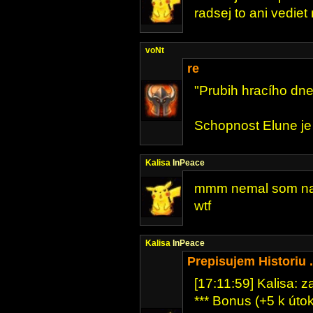
radsej to ani vedie
voNt
re
"Prubih hracího dne
Schopnost Elune je 
Kalisa
InPeace
mmm nemal som nah
wtf
Kalisa
InPeace
Prepisujem Historiu ..
[17:11:59] Kalisa: 
*** Bonus (+5 k útok