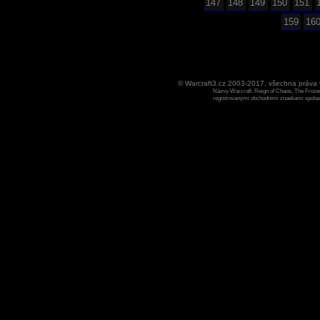
147
148
149
150
151
159
16
© Warcraft3.cz 2003-2017, všechna práv
Názvy Warcraft, Reign of Chaos, The Frozen
registrovanými obchodními znaekami spoleen