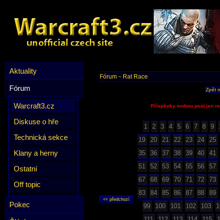
Aktuality
Fórum
Rat Race
~
Fórum
Zpět 
Warcraft3.cz
Příspěvky mohou psát jen re
Diskuse o hře
1
2
3
4
5
6
7
8
9
Technická sekce
19
20
21
22
23
24
25
Klany a herny
35
36
37
38
39
40
41
51
52
53
54
55
56
57
Ostatní
67
68
69
70
71
72
73
Off topic
83
84
85
86
87
88
89
Pokec
99
100
101
102
103
1
111
112
113
114
115