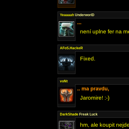
Yeaaaah
UnderworlD
...
není uplne fer na me
AFoS.HackeR
Fixed.
voNt
.. ma pravdu,
Jaromire! :-)
DarkShade
Freak Luck
hm, ale koupit nejd