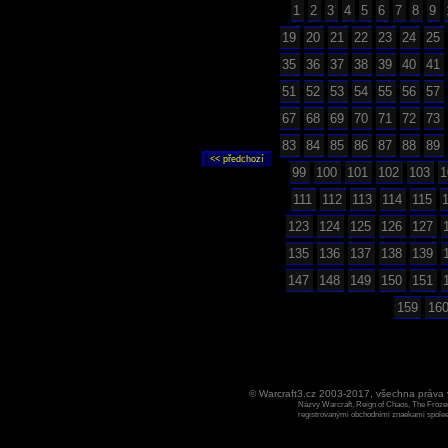
1
2
3
4
5
6
7
8
9
19
20
21
22
23
24
25
35
36
37
38
39
40
41
51
52
53
54
55
56
57
67
68
69
70
71
72
73
83
84
85
86
87
88
89
99
100
101
102
103
1
111
112
113
114
115
123
124
125
126
127
135
136
137
138
139
147
148
149
150
151
159
16
© Warcraft3.cz 2003-2017, všechna práv
Názvy Warcraft, Reign of Chaos, The Frozen
registrovanými obchodními znaekami spoleen