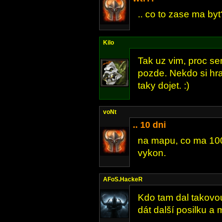
.. co to zase ma byt
Kilo
Tak uz vim, proc se
pozde. Nekdo si hr
taky dojet. :)
voNt
.. 10 dni
na mapu, co ma 100 
vykon.
AFoS.HackeR
Kdo tam dal takovo
dát další posilku a