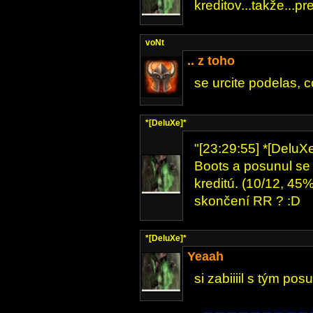
kreditov...takže...pre
voNt
.. z toho
se urcite podelas, c
*[DeluXe]*
"[23:29:55] *[DeluX
Boots a posunul se 
kreditú. (10/12, 45%
skončení RR ? :D
*[DeluXe]*
Yeaah
si zabiiiil s tým po