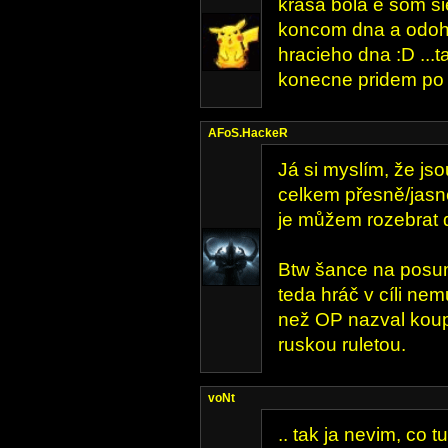
krasa bola e som si
koncom dna a odoh
hracieho dna :D ...t
konecne pridem po 
AFoS.HackeR
Já si myslím, že j
celkem přesně/jas
je můžem rozebrat de
Btw šance na posun
teda hráč v cíli ne
než OP nazval kou
ruskou ruletou.
voNt
.. tak ja nevim, co 