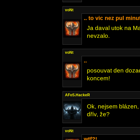
voNt
.. to vic nez pul minu
Ja daval utok na Ma
nevzalo.
voNt
..
posouvat den dozad
koncem!
AFoS.HackeR
Ok, nejsem blázen, 
dřív, že?
voNt
wtf?!