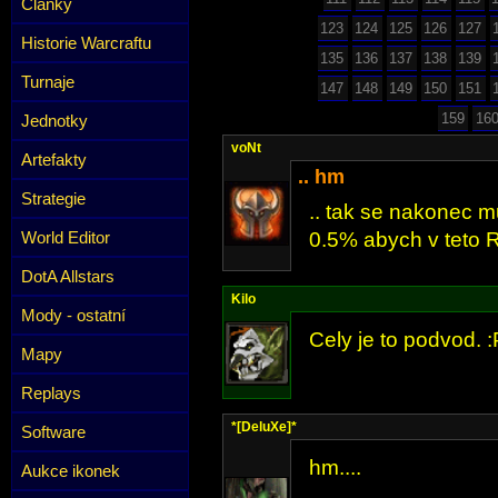
Články
123
124
125
126
127
Historie Warcraftu
135
136
137
138
139
Turnaje
147
148
149
150
151
159
16
Jednotky
voNt
Artefakty
.. hm
Strategie
.. tak se nakonec m
World Editor
0.5% abych v teto R
DotA Allstars
Kilo
Mody - ostatní
Cely je to podvod. :
Mapy
Replays
*[DeluXe]*
Software
hm....
Aukce ikonek