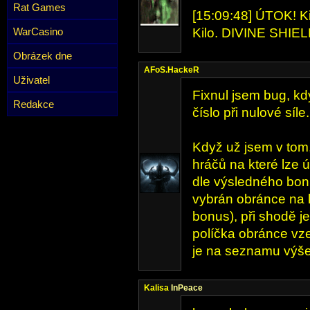
Rat Games
[15:09:48] ÚTOK! Kil
WarCasino
Kilo. DIVINE SHIEL
Obrázek dne
AFoS.HackeR
Uživatel
Fixnul jsem bug, k
Redakce
číslo při nulové síl
Když už jsem v tom
hráčů na které lze 
dle výsledného bon
vybrán obránce na 
bonus), při shodě j
políčka obránce vze
je na seznamu výše
Kalisa
InPeace