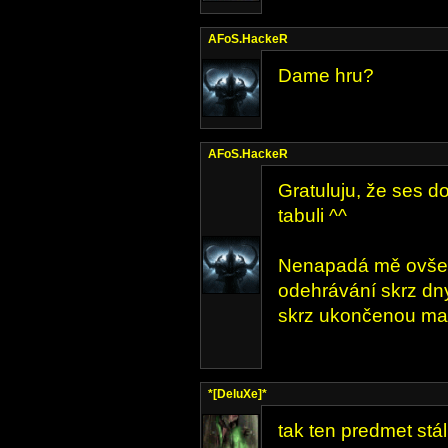
AFoS.HackeR
Dame hru?
AFoS.HackeR
Gratuluju, že ses d
tabuli ^^
Nenapadá mě ovšem
odehrávání skrz dny
skrz ukončenou ma
*[DeluXe]*
tak ten predmet stál