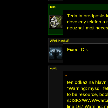
Kilo
Teda ta predposled
dovoleny telefon a 
neuznali moji neces
AFoS.HackeR
Fixed. Dík.
voNt
..
ten odkaz na hlavni 
"Warning: mysql_fe
to be resource, boo
/DISK3/WWW/warcra
line 167 Warning: m