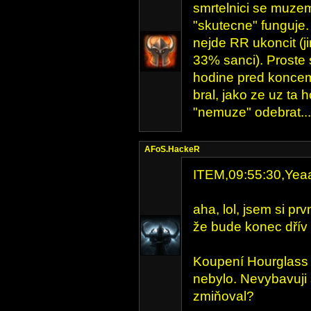
smrtelnici se muzem
"skutecne" funguje. 
nejde RR ukoncit (j
33% sanci). Proste 
hodine pred koncem
bral, jako ze uz ta h
"nemuze" odebrat...
AFoS.HackeR
ITEM,09:55:30,Yea
aha, lol, jsem si pr
že bude konec dřív
Koupení Hourglass 
nebylo. Nevybavuji
zmiňoval?