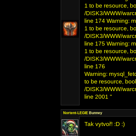
1 to be resource, b
/DISK3/WWW/warcra
line 174 Warning: m
1 to be resource, b
/DISK3/WWW/warcra
line 175 Warning: m
1 to be resource, b
/DISK3/WWW/warcra
line 176
Warning: mysql_fet
to be resource, boo
/DISK3/WWW/warcra
line 2001 "
Nortent-LEGIE
Bunney
Tak vytvoř! :D :)