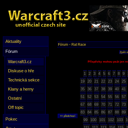
Aktuality
Fórum
Rat Race
~
Fórum
Zpět 
Warcraft3.cz
Příspěvky mohou psát jen re
Diskuse o hře
1
2
3
4
5
6
7
8
9
Technická sekce
19
20
21
22
23
24
25
Klany a herny
35
36
37
38
39
40
41
51
52
53
54
55
56
57
Ostatní
67
68
69
70
71
72
73
Off topic
83
84
85
86
87
88
89
Pokec
99
100
101
102
103
1
111
112
113
114
115