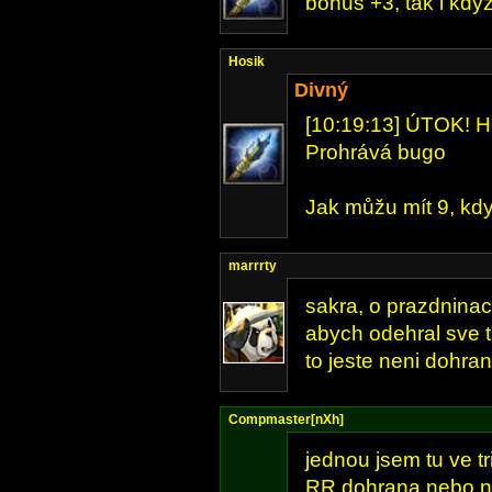
bonus +3, tak i kdy
Hosik
Divný
[10:19:13] ÚTOK! Hos
Prohrává bugo
Jak můžu mít 9, kd
marrrty
sakra, o prazdninach
abych odehral sve t
to jeste neni dohran
Compmaster[nXh]
jednou jsem tu ve tr
RR dohrana nebo n