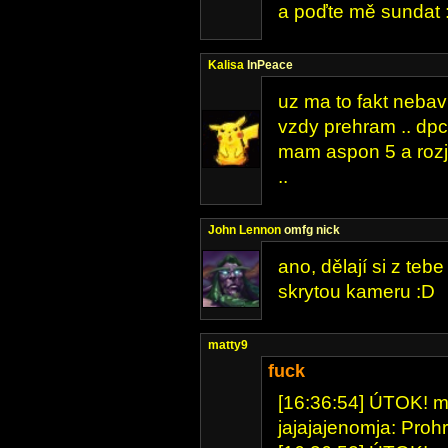
a poďte mě sundat 
Kalisa
InPeace
uz ma to fakt nebav
vzdy prehram .. dpce 
mam aspon 5 a rozje
..
John Lennon
omfg nick
ano, dělají si z tebe
skrytou kameru :D
matty9
fuck
[16:36:54] ÚTOK! mat
jajajajenomja: Prohr