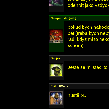
odehrát jako vždyc
Compmaster[nXh]
pokud bych nahodou
pet (treba bych neb
rad, kdyz mi to nek
screen)
Bunjee
Jeste ze mi staci t
Evilm
8Gods
hustě :-D