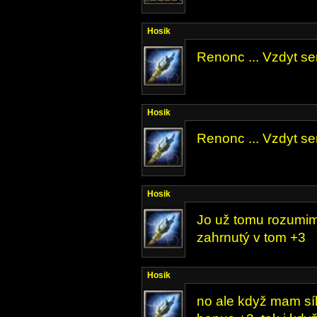
Hosik
Renonc ... Vzdyt sem
Hosik
Renonc ... Vzdyt sem
Hosik
Jo už tomu rozumim,
zahrnutý v tom +3
Hosik
no ale když mam síl