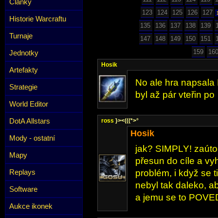
Články
123
124
125
126
127
Historie Warcraftu
135
136
137
138
139
Turnaje
147
148
149
150
151
159
16
Jednotky
Hosik
Artefakty
No ale hra napsala H
Strategie
byl až pár vteřin po
World Editor
DotA Allstars
ross
}><(((*>°
Hosik
Mody - ostatní
jak? SIMPLY! zaútoč
Mapy
přesun do cíle a vyhr
Replays
problém, i když se t
nebyl tak daleko, a
Software
a jemu se to POVE
Aukce ikonek