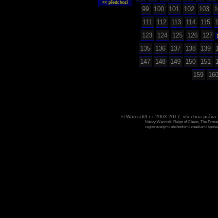
99
100
101
102
103
1
111
112
113
114
115
123
124
125
126
127
135
136
137
138
139
147
148
149
150
151
159
16
© Warcraft3.cz 2003-2017, všechna práv
Názvy Warcraft, Reign of Chaos, The Frozen
registrovanými obchodními znaekami spoleen