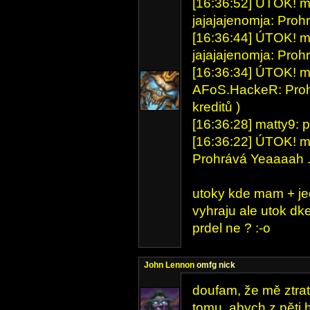
[16:36:52] ÚTOK! mat
jajajajenomja: Proh
[16:36:44] ÚTOK! mat
jajajajenomja: Proh
[16:36:34] ÚTOK! mat
AFoS.HackeR: Proh
kreditů )
[16:36:28] matty9: p
[16:36:22] ÚTOK! ma
Prohrává Yeaaaah . (
utoky kde mam + jed
vyhraju ale utok dk
prdel ne ? :-o
John Lennon
omfg nick
doufam, že mě ztrat
tomu, abych z pěti 