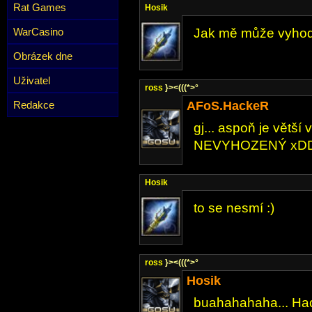
Rat Games
Hosik
WarCasino
Jak mě může vyhodit
Obrázek dne
Uživatel
ross
}><(((*>°
Redakce
AFoS.HackeR
gj... aspoň je větší 
NEVYHOZENÝ xD
Hosik
to se nesmí :)
ross
}><(((*>°
Hosik
buahahahaha... Hac