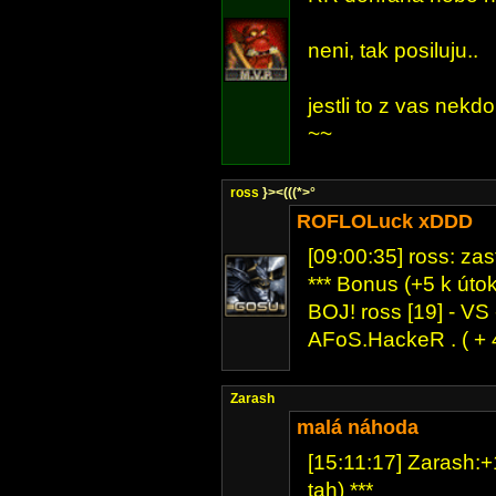
neni, tak posiluju..
jestli to z vas nek
~~
ross
}><(((*>°
ROFLOLuck xDDD
[09:00:35] ross: za
*** Bonus (+5 k útok
BOJ! ross [19] - VS
AFoS.HackeR . ( + 
Zarash
malá náhoda
[15:11:17] Zarash:+
tah) ***