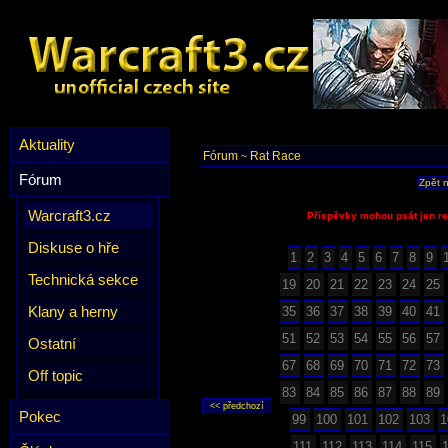
Aktuality
Fórum
Rat Race
~
Fórum
Zpět 
Warcraft3.cz
Příspěvky mohou psát jen re
Diskuse o hře
1
2
3
4
5
6
7
8
9
Technická sekce
19
20
21
22
23
24
25
Klany a herny
35
36
37
38
39
40
41
51
52
53
54
55
56
57
Ostatní
67
68
69
70
71
72
73
Off topic
83
84
85
86
87
88
89
Pokec
99
100
101
102
103
1
111
112
113
114
115