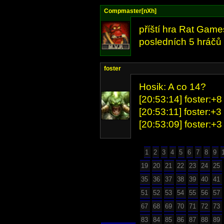
Compmaster[nXh]
příští hra Rat Game
posledních 5 hráčů 
foster
Hosik: A co 14?
[20:53:14] foster:+8
[20:53:11] foster:+3
[20:53:09] foster:+3
1
2
3
4
5
6
7
8
9
19
20
21
22
23
24
25
35
36
37
38
39
40
41
51
52
53
54
55
56
57
67
68
69
70
71
72
73
83
84
85
86
87
88
89