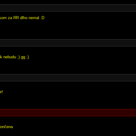
ž som za RR dlho nemal :D
ak nebudu ;) gg ;)
r!
končena