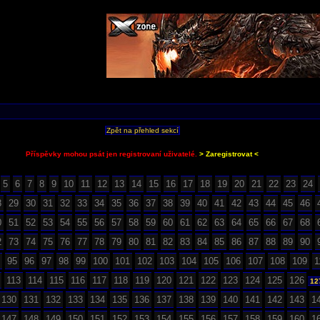
Zpět na přehled sekcí
Příspěvky mohou psát jen registrovaní uživatelé.
> Zaregistrovat <
5
6
7
8
9
10
11
12
13
14
15
16
17
18
19
20
21
22
23
24
8
29
30
31
32
33
34
35
36
37
38
39
40
41
42
43
44
45
46
0
51
52
53
54
55
56
57
58
59
60
61
62
63
64
65
66
67
68
2
73
74
75
76
77
78
79
80
81
82
83
84
85
86
87
88
89
90
95
96
97
98
99
100
101
102
103
104
105
106
107
108
109
1
113
114
115
116
117
118
119
120
121
122
123
124
125
126
12
130
131
132
133
134
135
136
137
138
139
140
141
142
143
1
147
148
149
150
151
152
153
154
155
156
157
158
159
160
1