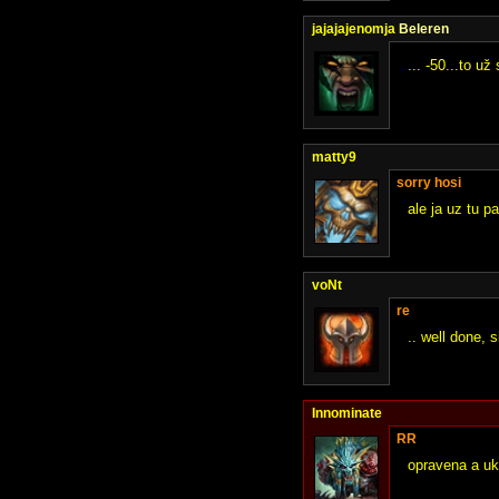
jajajajenomja
Beleren
... -50...to u
matty9
sorry hosi
ale ja uz tu p
voNt
re
.. well done, si
Innominate
RR
opravena a u