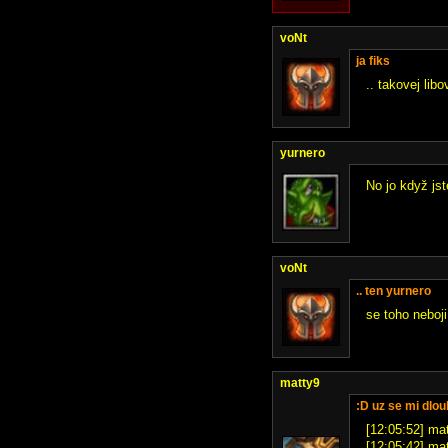
voNt
ja fiks
.. takovej libo
yurnero
No jo když jst
voNt
.. ten yurnero
se toho neboji
matty9
:D uz se mi dlou
[12:05:52] mat
[12:05:42] mat