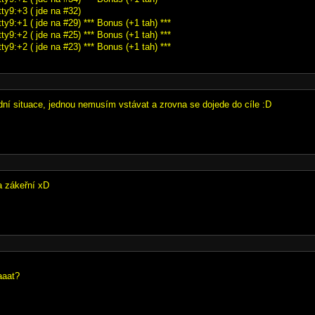
ty9:+3 ( jde na #32)
ty9:+1 ( jde na #29) *** Bonus (+1 tah) ***
ty9:+2 ( jde na #25) *** Bonus (+1 tah) ***
ty9:+2 ( jde na #23) *** Bonus (+1 tah) ***
rdní situace, jednou nemusím vstávat a zrovna se dojede do cíle :D
 a zákeřní xD
aaat?