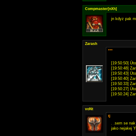
Compmaster[nXh]
jn kdyz pak ma
Zarash
***
[19:50:50] Úto
[19:50:48] Zar
[19:50:43] Úto
[19:50:40] Za
[19:50:33] Zar
[19:50:27] Úto
[19:50:24] Zar
voNt
tj
. .sem se nak
jako nejakej Y