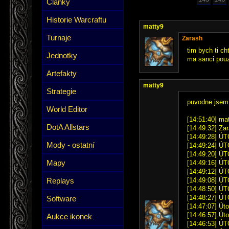
Články
Historie Warcraftu
matty9
Turnaje
Zarash
tim bych ti ch
Jednotky
ma sanci pouz
Artefakty
matty9
Strategie
puvodne jsem t
World Editor
[14:51:40] mat
DotA Allstars
[14:49:32] Zar
[14:49:28] ÚT
Mody - ostatní
[14:49:24] ÚT
[14:49:20] ÚT
Mapy
[14:49:16] ÚT
[14:49:12] ÚT
Replays
[14:49:08] ÚT
[14:48:50] ÚTO
[14:48:27] ÚT
Software
[14:47:07] Úto
[14:46:57] Úto
Aukce ikonek
[14:46:53] ÚTO