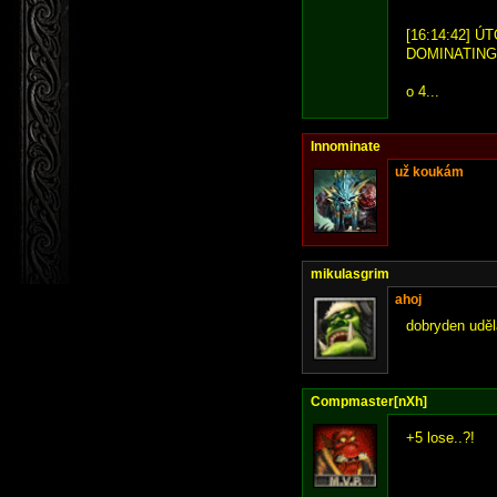
[16:14:42] ÚT
DOMINATING
o 4...
Innominate
už koukám
mikulasgrim
ahoj
dobryden udě
Compmaster[nXh]
+5 lose..?!