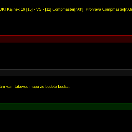
OK! Kajinek 19 [15] - VS - [11] Compmaster[nXh]: Prohrává Compmaster[nXh] .
lám vam takovou mapu že budete koukat