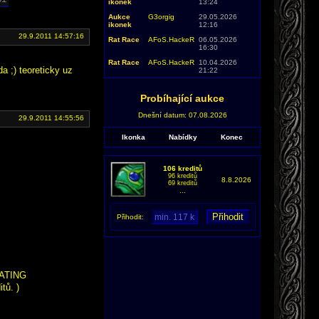
ikonek
13:24
Aukce
G3orgig
29.05.2026
ikonek
12:16
29.9.2011 14:57:16
Rat Race
AFoS.HackeR
06.05.2026
16:30
Rat Race
AFoS.HackeR
10.04.2026
a ;) teoreticky uz
21:22
Probíhající aukce
Dnešní datum: 07.08.2026
29.9.2011 14:55:56
Ikonka
Nabídky
Konec
106 kreditů
96 kreditů
8.8.2026
69 kreditů
...
Přihodit:
INATING
tů. )