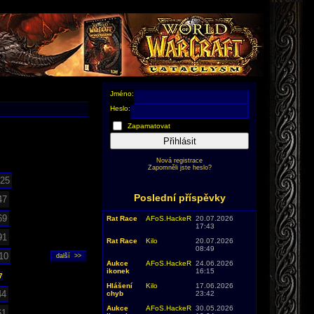
Jméno:
Heslo:
Zapamatovat
Přihlásit
Nová registrace
Zapomněli jste heslo?
25
Poslední příspěvky
47
69
Rat Race
AFoS.HackeR
20.07.2026
17:43
91
Rat Race
Kilo
20.07.2026
08:49
10
Aukce
AFoS.HackeR
24.06.2026
ikonek
16:15
7
Hlášení
Kilo
17.06.2026
44
chyb
23:42
Aukce
AFoS.HackeR
30.05.2026
61