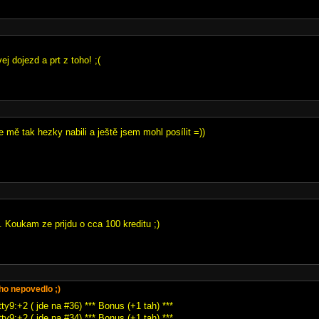
vej dojezd a prt z toho! ;(
e mě tak hezky nabili a ještě jsem mohl posílit =))
. Koukam ze prijdu o cca 100 kreditu ;)
ho nepovedlo ;)
ty9:+2 ( jde na #36) *** Bonus (+1 tah) ***
ty9:+2 ( jde na #34) *** Bonus (+1 tah) ***