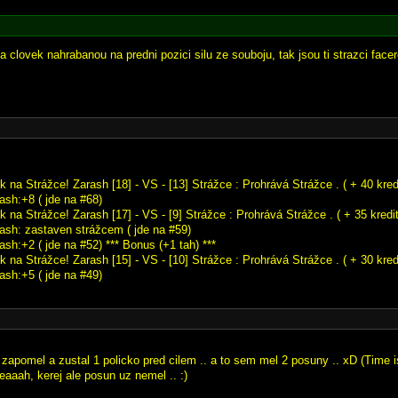
 clovek nahrabanou na predni pozici silu ze souboju, tak jsou ti strazci facer
k na Strážce! Zarash [18] - VS - [13] Strážce : Prohrává Strážce . ( + 40 kredi
ash:+8 ( jde na #68)
k na Strážce! Zarash [17] - VS - [9] Strážce : Prohrává Strážce . ( + 35 kredit
rash: zastaven strážcem ( jde na #59)
ash:+2 ( jde na #52) *** Bonus (+1 tah) ***
k na Strážce! Zarash [15] - VS - [10] Strážce : Prohrává Strážce . ( + 30 kredi
ash:+5 ( jde na #49)
 zapomel a zustal 1 policko pred cilem .. a to sem mel 2 posuny .. xD (Time i
eaaah, kerej ale posun uz nemel .. :)