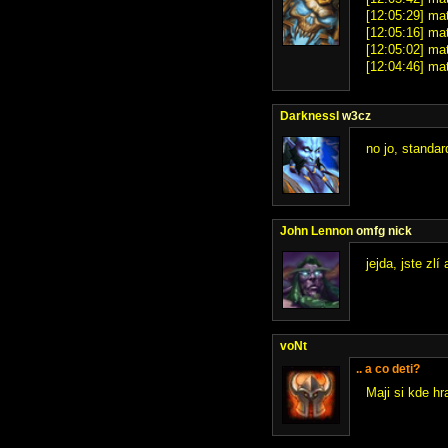
[12:05:29] mat
[12:05:16] mat
[12:05:02] mat
[12:04:46] mat
DarknessI
w3cz
no jo, standa
John Lennon
omfg nick
jejda, jste zlí
voNt
.. a co deti?
Maji si kde hr