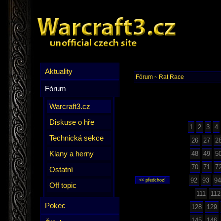
Aktuality
Fórum
Rat Race
~
Fórum
Warcraft3.cz
Diskuse o hře
1
2
3
4
Technická sekce
26
27
2
Klany a herny
48
49
5
70
71
7
Ostatní
92
93
94
Off topic
111
112
Pokec
128
129
145
146