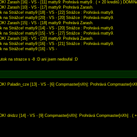
OK! Zarash [16] - VS - [11] matty9: Prohrává matty9 . ( + 20 kreditů ) DOMI
OK! Zarash [10] - VS - [17] matty9: Prohrává Zarash.
k na Strážce! matty9 [18] - VS - [22] Strážce : Prohrává matty9.
k na Strážce! matty9 [20] - VS - [20] Strážce : Prohrává matty9.
OK! Zarash [15] - VS - [18] matty9: Prohrává Zarash.
k na Strážce! matty9 [14] - VS - [20] Strážce : Prohrává matty9.
k na Strážce! matty9 [15] - VS - [27] Strážce : Prohrává matty9.
OK! Zarash [16] - VS - [20] matty9: Prohrává Zarash.
k na Strážce! matty9 [16] - VS - [21] Strážce : Prohrává matty9.
k na Strážce! matty9 [16] - VS -
utok na strazce s -8 :D ani jsem nedoufal :D
OK! Paladin_cze [13] - VS - [6] Compmaster[nXh]: Prohrává Compmaster[nXh] 
OK! dridzz [14] - VS - [9] Compmaster[nXh]: Prohrává Compmaster[nXh] . ( + 