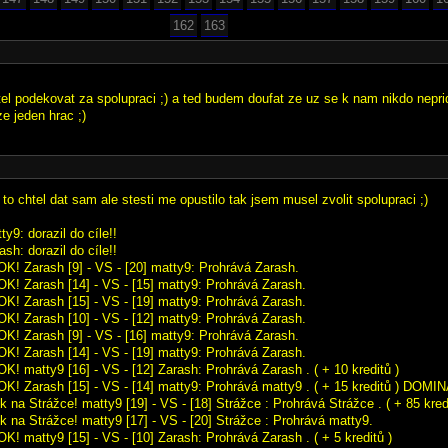
162
163
tel podekovat za spolupraci ;) a ted budem doufat ze uz se k nam nikdo neprid
e jeden hrac ;)
o chtel dat sam ale stesti me opustilo tak jsem musel zvolit spolupraci ;)
ty9: dorazil do cíle!!
ash: dorazil do cíle!!
OK! Zarash [9] - VS - [20] matty9: Prohrává Zarash.
OK! Zarash [14] - VS - [15] matty9: Prohrává Zarash.
OK! Zarash [15] - VS - [19] matty9: Prohrává Zarash.
OK! Zarash [10] - VS - [12] matty9: Prohrává Zarash.
OK! Zarash [9] - VS - [16] matty9: Prohrává Zarash.
OK! Zarash [14] - VS - [19] matty9: Prohrává Zarash.
K! matty9 [16] - VS - [12] Zarash: Prohrává Zarash . ( + 10 kreditů )
OK! Zarash [15] - VS - [14] matty9: Prohrává matty9 . ( + 15 kreditů ) DOM
k na Strážce! matty9 [19] - VS - [18] Strážce : Prohrává Strážce . ( + 85 kredi
k na Strážce! matty9 [17] - VS - [20] Strážce : Prohrává matty9.
K! matty9 [15] - VS - [10] Zarash: Prohrává Zarash . ( + 5 kreditů )