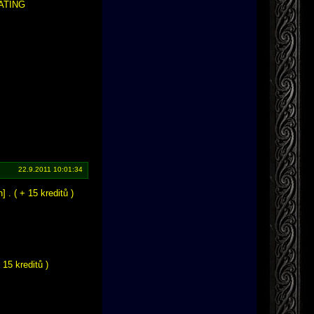
NATING
22.9.2011 10:01:34
. ( + 15 kreditů )
15 kreditů )