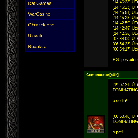
[14:46:38] ÚT
Rat Games
[14:46:23] ÚT
[14:45:54] Úto
WarCasino
[14:45:23] Úto
[14:42:59] ÚT
Obrázek dne
[14:42:49] Úto
[14:42:36] Úto
Uživatel
[07:34:09] ÚT
[06:54:23] Úto
Redakce
[06:54:17] Úto
P.S. posledni 
Compmaster[nXh]
[19:07:31] ÚT
DOMINATING
o sedm!
[06:53:48] ÚT
DOMINATING
o pet!