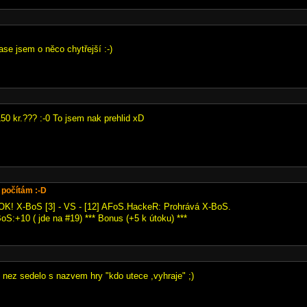
Zase jsem o něco chytřejší :-)
150 kr.??? :-0 To jsem nak prehlid xD
 počítám :-D
OK! X-BoS [3] - VS - [12] AFoS.HackeR: Prohrává X-BoS.
oS:+10 ( jde na #19) *** Bonus (+5 k útoku) ***
c nez sedelo s nazvem hry "kdo utece ,vyhraje" ;)