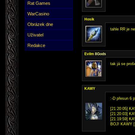
Rat Games
WarCasino
Hosik
Obrázek dne
tahle RR je ne
Uživatel
Redakce
Evilm
8Gods
tak já se proš
KAWY
:-D přesun 6 po
[21:20:05] KA
[21:20:03] KA
[21:19:59] KA
BOJ! KAWY [2]