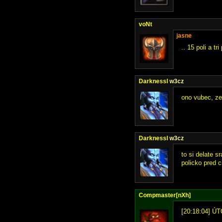
voNt
jasne
.. 15 poli a t
DarknessI
w3cz
ono vubec, ze 
DarknessI
w3cz
to si delate 
policko pred 
Compmaster[nXh]
[20:18:04] Ú