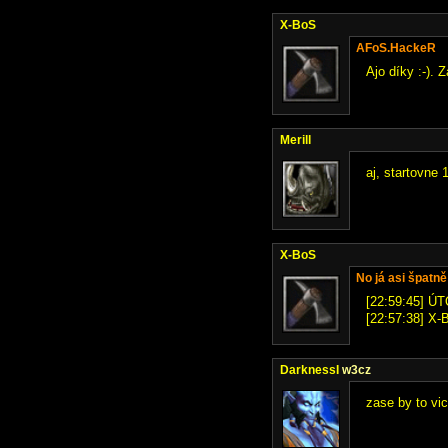
X-BoS
AFoS.HackeR
Ajo díky :-). 
Merill
aj, startovne 
X-BoS
No já asi špatně
[22:59:45] ÚT
[22:57:38] X-B
DarknessI
w3cz
zase by to vi