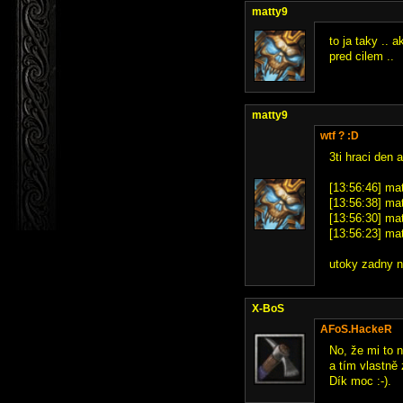
matty9
to ja taky .. 
pred cilem ..
matty9
wtf ? :D
3ti hraci den 
[13:56:46] mat
[13:56:38] mat
[13:56:30] mat
[13:56:23] mat
utoky zadny n
X-BoS
AFoS.HackeR
No, že mi to n
a tím vlastně 
Dík moc :-).