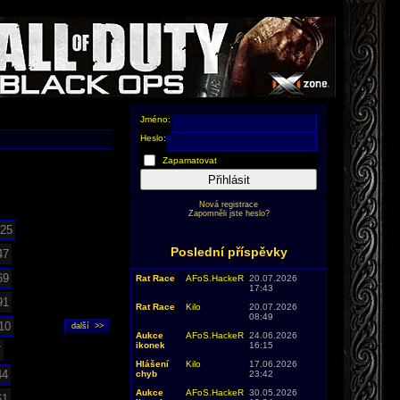
Jméno:
Heslo:
Zapamatovat
Přihlásit
Nová registrace
Zapomněli jste heslo?
25
Poslední příspěvky
47
69
Rat Race
AFoS.HackeR
20.07.2026
17:43
91
Rat Race
Kilo
20.07.2026
08:49
10
Aukce
AFoS.HackeR
24.06.2026
ikonek
16:15
7
Hlášení
Kilo
17.06.2026
44
chyb
23:42
Aukce
AFoS.HackeR
30.05.2026
61