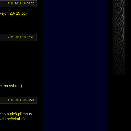
7.11.2011 16:06:35
kejch 20- 25 poli
7.11.2011 13:57:46
l na vyhru ;)
6.11.2011 19:01:21
že to budeš přímo ty
vdu nečekal :-).