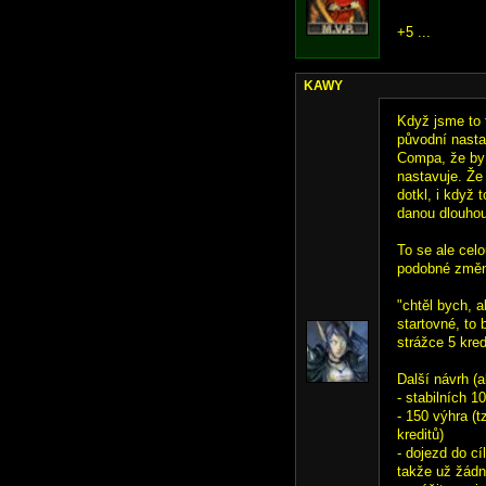
+5 ...
KAWY
Když jsme to 
původní nasta
Compa, že by 
nastavuje. Že
dotkl, i když 
danou dlouho
To se ale cel
podobné změně,
"chtěl bych, a
startovné, to 
strážce 5 kred
Další návrh (
- stabilních 1
- 150 výhra (t
kreditů)
- dojezd do cí
takže už žádné