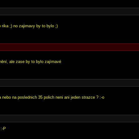
 rika ;) no zajimavy by to bylo ;)
nění, ale zase by to bylo zajímavé
 nebo na poslednich 35 polich neni ani jeden strazce ? :-o
 :-P