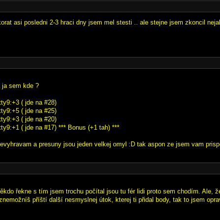
akorat asi posledni 2-3 hraci dny jsem mel stesti .. ale stejne jsem zkoncil neja
a ja sem kde ?
ty9:+3 ( jde na #28)
ty9:+5 ( jde na #25)
ty9:+3 ( jde na #20)
ty9:+1 ( jde na #17) *** Bonus (+1 tah) ***
evyhravam a presuny jsou jeden velkej omyl :D tak aspon ze jsem vam prispe
ěkdo řekne s tím jsem trochu počítal jsou tu fér lidi proto sem chodím. Ale, 
znemožníš příští další nesmyslnej útok, kterej ti přidal body, tak to jsem opra