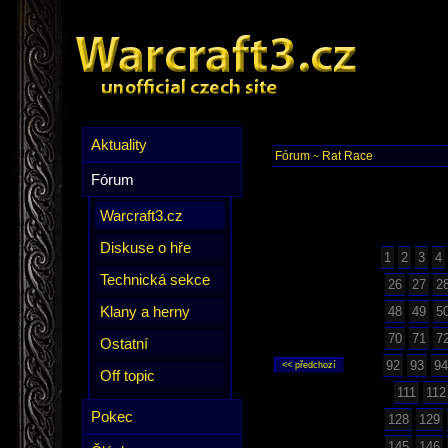
Aktuality
Fórum
Rat Race
~
Fórum
Warcraft3.cz
Diskuse o hře
1
2
3
4
Technická sekce
26
27
2
Klany a herny
48
49
5
70
71
7
Ostatní
92
93
94
Off topic
111
112
Pokec
128
129
145
146