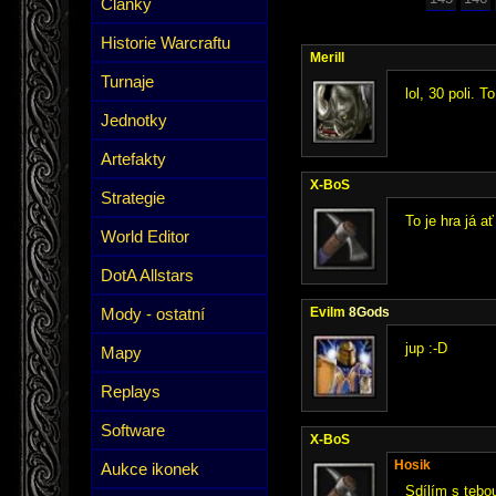
Články
Historie Warcraftu
Merill
Turnaje
lol, 30 poli. T
Jednotky
Artefakty
X-BoS
Strategie
To je hra já a
World Editor
DotA Allstars
Mody - ostatní
Evilm
8Gods
jup :-D
Mapy
Replays
Software
X-BoS
Hosik
Aukce ikonek
Sdílím s tebou