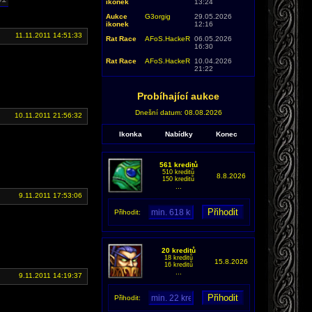
ikonek
13:24
Aukce
G3orgig
29.05.2026
ikonek
12:16
11.11.2011 14:51:33
Rat Race
AFoS.HackeR
06.05.2026
16:30
Rat Race
AFoS.HackeR
10.04.2026
21:22
Probíhající aukce
Dnešní datum: 08.08.2026
10.11.2011 21:56:32
Ikonka
Nabídky
Konec
561 kreditů
510 kreditů
8.8.2026
150 kreditů
...
9.11.2011 17:53:06
Přihodit:
20 kreditů
18 kreditů
15.8.2026
16 kreditů
...
9.11.2011 14:19:37
Přihodit: