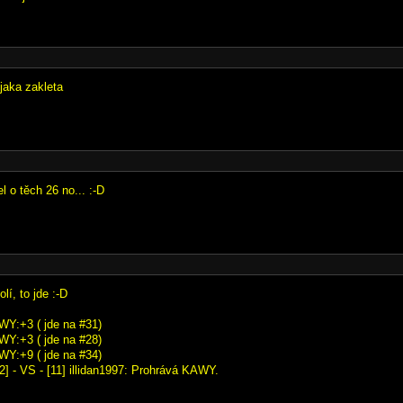
jaka zakleta
el o těch 26 no... :-D
lí, to jde :-D
WY:+3 ( jde na #31)
WY:+3 ( jde na #28)
WY:+9 ( jde na #34)
 - VS - [11] illidan1997: Prohrává KAWY.