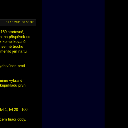
31.10.2011 00:55:37
 150 startovné,
al na příspěvek od
ak komplikovaně
n se mě trochu
měnilo jen na tu
ych vůbec proti
y mimo vybrané
 kupříkladu první
l 1; lvl 20 - 100
ncem hrací doby,