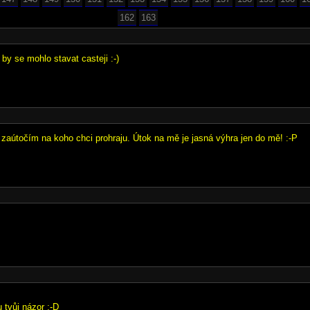
162
163
o by se mohlo stavat casteji :-)
ť zaútočím na koho chci prohraju. Útok na mě je jasná výhra jen do mě! :-P
 tvůj názor :-D