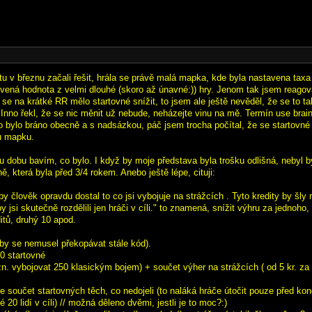
tu v březnu začali řešit, hrála se právě malá mapka, kde byla nastavena taxa
vená hodnota z velmi dlouhé (skoro až únavné:)) hry. Jenom tak jsem reagov
se na krátké RR mělo startovné snížit, to jsem ale ještě nevěděl, že se to t
 Inno řekl, že se nic měnit už nebude, neházejte vinu na mě. Termín use brai
to bylo bráno obecně a s nadsázkou, páč jsem trocha počítal, že se startovné 
u mapku.
ou dobu bavím, co bylo. I když by moje představa byla trošku odlišná, nebyl b
 která byla před 3/4 rokem. Anebo ještě lépe, cituji:
by člověk opravdu dostal to co jsi vybojuje na strážcích . Tyto kredity by šl
by jsi skutečně rozdělili jen hráči v cíli." to znamená, snížit výhru za jednoho,
itů, druhý 10 apod.
aby se nemusel překopávat stále kód).
00 startovné
zn. vybojovat 250 klasickým bojem) + součet výher na strážcích ( od 5 kr. za lv
le součet startovných těch, co nedojeli (to naláká hráče útočit pouze před ko
 20 lidí v cíli) // možná děleno dvěmi, jestli je to moc?:)