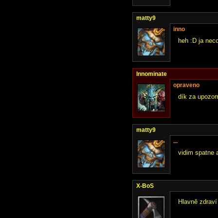
matty9
inno
heh :D ja neco
Innominate
opraveno
dík za upozor
matty9
...
vidim spatne a
X-BoS
Hlavně zdraví