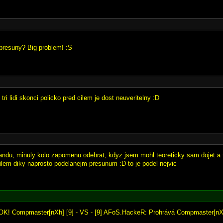
ri presuny? Big problem! :S
tri lidi skonci policko pred cilem je dost neuveritelny :D
srandu, minuly kolo zapomenu odehrat, kdyz jsem mohl teoreticky sam dojet a
cilem diky naprosto podelanejm presunum :D to je podel nejvic
TOK! Compmaster[nXh] [9] - VS - [9] AFoS.HackeR: Prohrává Compmaster[nX