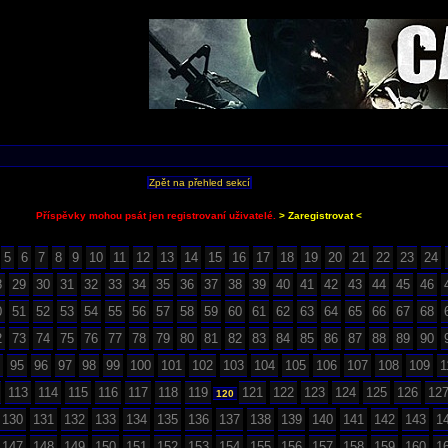
Zpět na přehled sekcí
Příspěvky mohou psát jen registrovaní uživatelé.
> Zaregistrovat <
5
6
7
8
9
10
11
12
13
14
15
16
17
18
19
20
21
22
23
24
8
29
30
31
32
33
34
35
36
37
38
39
40
41
42
43
44
45
46
0
51
52
53
54
55
56
57
58
59
60
61
62
63
64
65
66
67
68
2
73
74
75
76
77
78
79
80
81
82
83
84
85
86
87
88
89
90
95
96
97
98
99
100
101
102
103
104
105
106
107
108
109
1
113
114
115
116
117
118
119
121
122
123
124
125
126
12
120
130
131
132
133
134
135
136
137
138
139
140
141
142
143
1
147
148
149
150
151
152
153
154
155
156
157
158
159
160
1