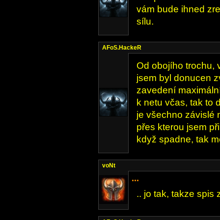
vám bude ihned zr
sílu.
AFoS.HackeR
Od obojího trochu, 
jsem byl donucen zv
zavedení maximální 
k netu včas, tak to 
je všechno závislé na
přes kterou jsem př
když spadne, tak m
voNt
...
.. jo tak, takze spi