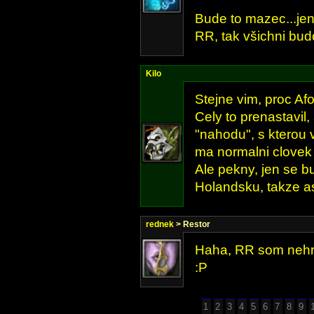
Bude to mazec...jen
RR, tak všichni bud
Kilo
Stejne vim, proc Af
Cely to prenastavil
"nahodu", s kterou 
ma normalni clovek
Ale pekny, jen se 
Holandsku, takze a
rednek
> Restor
Haha, RR som nehral
:P
1
2
3
4
5
6
7
8
9