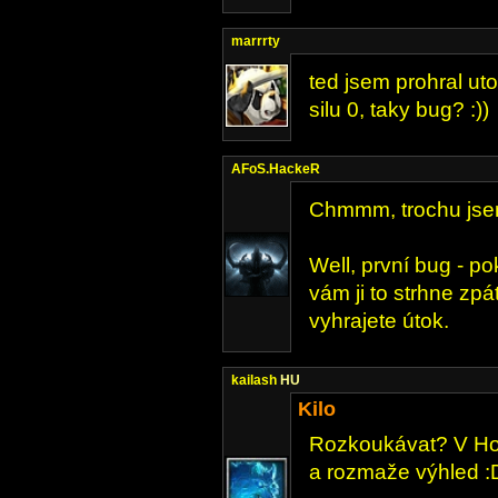
marrrty
ted jsem prohral uto
silu 0, taky bug? :))
AFoS.HackeR
Chmmm, trochu jsem
Well, první bug - po
vám ji to strhne zpá
vyhrajete útok.
kailash
HU
Kilo
Rozkoukávat? V Hol
a rozmaže výhled :