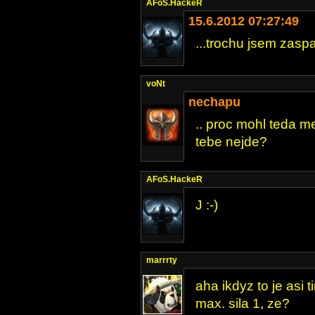
AFoS.HackeR
15.6.2012 07:27:49
...trochu jsem zaspal
voNt
nechapu
.. proc mohl teda me
tebe nejde?
AFoS.HackeR
J :-)
marrrty
aha ikdyz to je asi 
max. sila 1, ze?