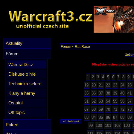
Aktuality
Fórum
Rat Race
~
Fórum
Zpět 
Warcraft3.cz
Příspěvky mohou psát jen re
Diskuse o hře
1
2
3
4
5
6
7
8
9
Technická sekce
19
20
21
22
23
24
25
Klany a herny
35
36
37
38
39
40
41
51
52
53
54
55
56
57
Ostatní
67
68
69
70
71
72
73
Off topic
83
84
85
86
87
88
89
Pokec
99
100
101
102
103
111
112
113
114
115