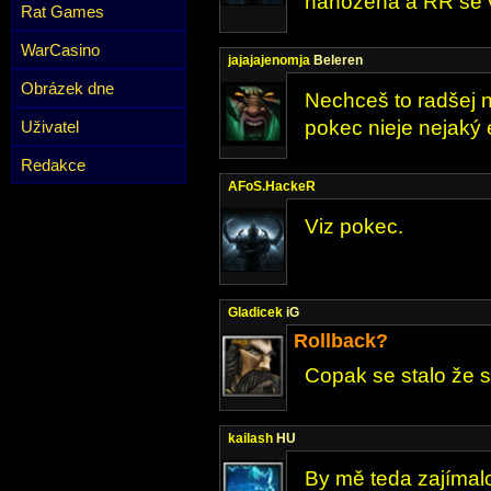
nahozena a RR se vr
Rat Games
WarCasino
jajajajenomja
Beleren
Obrázek dne
Nechceš to radšej 
pokec nieje nejaký e
Uživatel
Redakce
AFoS.HackeR
Viz pokec.
Gladicek
iG
Rollback?
Copak se stalo že se
kailash
HU
By mě teda zajímalo