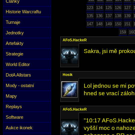
Články
123
124
125
126
127
Historie Warcraftu
135
136
137
138
139
Turnaje
147
148
149
150
151
159
16
Jednotky
AFoS.HackeR
Artefakty
Sakra, jsi mě prokou
Strategie
World Editor
DotA Allstars
Hosik
Lol jednou se mi po
Mody - ostatní
hned se vrací záloh
Mapy
Replays
AFoS.HackeR
Software
"10:17 AFoS.HackeR
vyšší moc o nahozen
Aukce ikonek