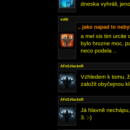
dneska vyhráli, jeno
voNt
.. jako napad to neby
a mel sis tim urcite
bylo hrozne moc, p
neco podela ..
AFoS.HackeR
Vzhledem k tomu, ž
založil obyčejnou kla
AFoS.HackeR
Já hlavně nechápu, 
3. :-)