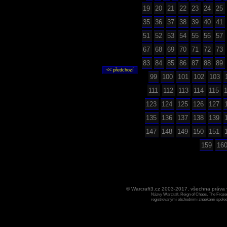
19
20
21
22
23
24
25
35
36
37
38
39
40
41
51
52
53
54
55
56
57
67
68
69
70
71
72
73
83
84
85
86
87
88
89
99
100
101
102
103
111
112
113
114
115
123
124
125
126
127
135
136
137
138
139
147
148
149
150
151
159
16
© Warcraft3.cz 2003-2017, všechna práv
Názvy Warcraft, Reign of Chaos, The Frozen
registrovanými obchodními znaekami spoleen