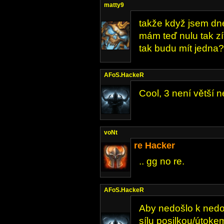
matty9
takže když jsem dne
mám teď nulu tak zít
tak budu mít jedna? 
AFoS.HackeR
Cool, 3 není větší n
voNt
re Hacker
.. gg no re.
AFoS.HackeR
Aby nedošlo k nedo
sílu posilkou/útok