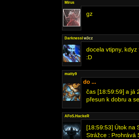
Mirus
gz
DarknessI
w3cz
docela vtipny, kdyz
:D
matty9
do ...
čas [18:59:59] a já 
přesun k dobru a se
AFoS.HackeR
[18:59:53] Útok na S
Strážce : Prohrává S