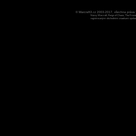
© Warcraft3.cz 2003-2017, všechna práv
Názvy Warcraft, Reign of Chaos, The Frozen
registrovanými obchodními znaekami spoleen