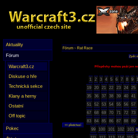
Aktuality
Fórum
Rat Race
~
Fórum
Zpět 
Warcraft3.cz
Příspěvky mohou psát jen re
Diskuse o hře
1
2
3
4
5
6
7
8
9
Technická sekce
19
20
21
22
23
24
25
Klany a herny
35
36
37
38
39
40
41
51
52
53
54
55
56
57
Ostatní
67
68
69
70
71
72
73
Off topic
83
84
85
86
87
88
89
Pokec
99
100
101
102
103
1
111
112
113
114
115