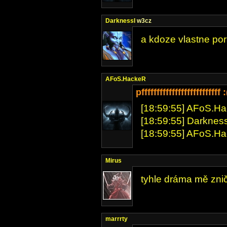
DarknessI
w3cz
a kdoze vlastne por
AFoS.HackeR
pffffffffffffffffffffffffff :
[18:59:55] AFoS.Hac
[18:59:55] DarknessI
[18:59:55] AFoS.Ha
Mirus
tyhle dráma mě zni
marrrty