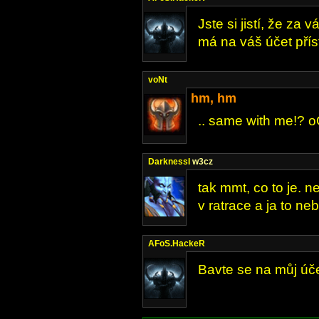
Jste si jistí, že za
má na váš účet pří
voNt
hm, hm
.. same with me!? 
DarknessI
w3cz
tak mmt, co to je. 
v ratrace a ja to neby
AFoS.HackeR
Bavte se na můj úče