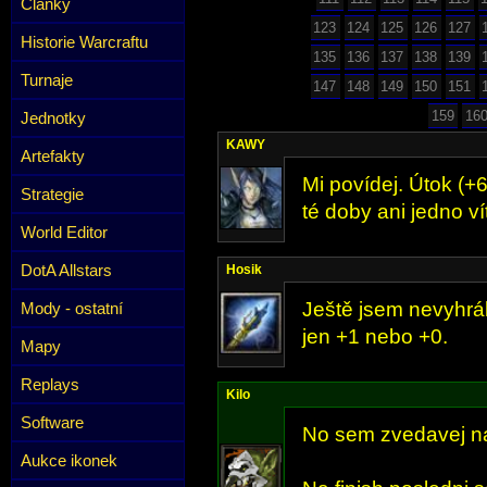
Články
123
124
125
126
127
Historie Warcraftu
135
136
137
138
139
Turnaje
147
148
149
150
151
159
16
Jednotky
KAWY
Artefakty
Mi povídej. Útok (+
Strategie
té doby ani jedno ví
World Editor
DotA Allstars
Hosik
Ještě jsem nevyhrál 
Mody - ostatní
jen +1 nebo +0.
Mapy
Replays
Kilo
Software
No sem zvedavej na
Aukce ikonek