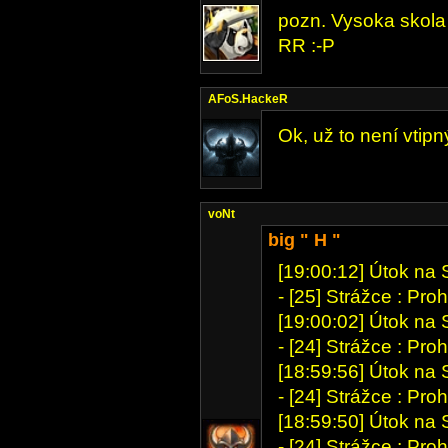
pozn. Vysoka skola 
RR :-P
AFoS.HackeR
Ok, už to není vtipný
voNt
big " H "
[19:00:12] Útok na
- [25] Strážce : P
[19:00:02] Útok na
- [24] Strážce : P
[18:59:56] Útok na
- [24] Strážce : P
[18:59:50] Útok na
- [24] Strážce : P