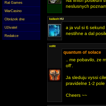
Na finish posledni 
Rat Games
neslusnych pozname
WarCasino
Obrázek dne
kailash
HU
a ja vul si 6 sekund
Uživatel
nestihne a dal posil
Redakce
voNt
quantum of solace
.. me pobavilo, ze m
off'.
Ja sleduju vyssi ci
pravidelne 1-2 pole
Cheers ~~