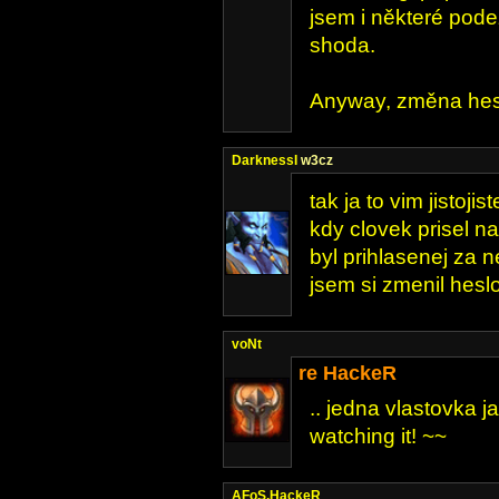
jsem i některé pode
shoda.
Anyway, změna hesl
DarknessI
w3cz
tak ja to vim jistoji
kdy clovek prisel na
byl prihlasenej za n
jsem si zmenil hesl
voNt
re HackeR
.. jedna vlastovka ja
watching it! ~~
AFoS.HackeR