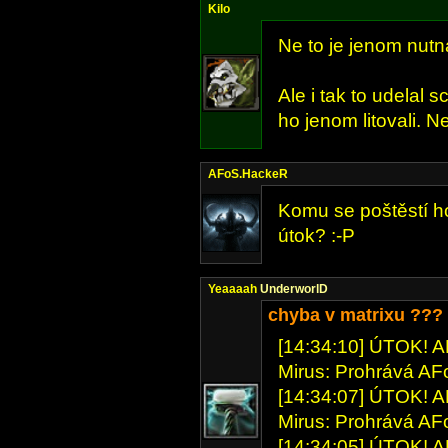
Kilo
Ne to je jenom nutn
Ale i tak to udelal
ho jenom litovali. Ne
AFoS.HackeR
Komu se poštěstí h
útok? :-P
Yeaaaah
UnderworlD
chyba v matrixu ???
[14:34:10] ÚTOK! A
Mirus: Prohrává A
[14:34:07] ÚTOK! A
Mirus: Prohrává A
[14:34:05] ÚTOK! A