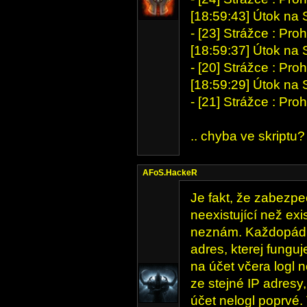
[18:59:43] Útok na
- [23] Strážce : P
[18:59:37] Útok na
- [20] Strážce : P
[18:59:29] Útok na
- [21] Strážce : P
.. chyba ve skriptu?
AFoS.HackeR
Je fakt, že zabezpeč
neexistující než exis
neznám. Každopádn
adres, kterej funguj
na účet včera logl n
ze stejné IP adresy,
účet nelogl poprvé.