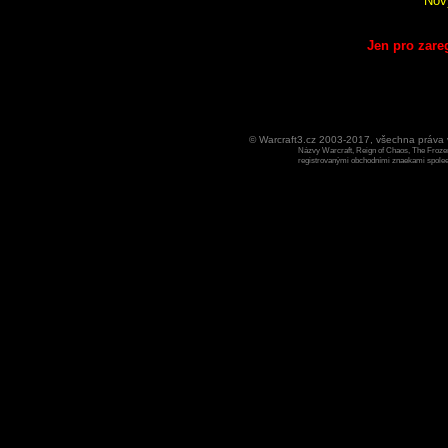
Nov
Jen pro zare
© Warcraft3.cz 2003-2017, všechna práv
Názvy Warcraft, Reign of Chaos, The Frozen
registrovanými obchodními znaekami spoleen