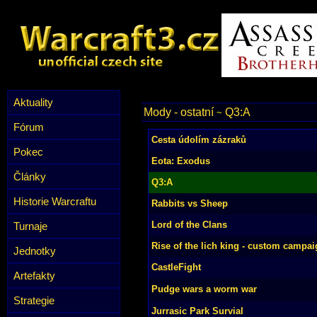
Aktuality
Mody - ostatní
Q3:A
~
Fórum
Cesta údolím zázraků
Pokec
Eota: Exodus
Články
Q3:A
Historie Warcraftu
Rabbits vs Sheep
Lord of the Clans
Turnaje
Rise of the lich king - custom campa
Jednotky
CastleFight
Artefakty
Pudge wars a worm war
Strategie
Jurrasic Park Survial