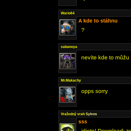
Wario64
A kde to stáhnu
?
sabanoya
nevíte kde to můžu
Mr.Makachy
opps sorry
Vražedný vrah
Sylvos
sss
idiote! Download: zd