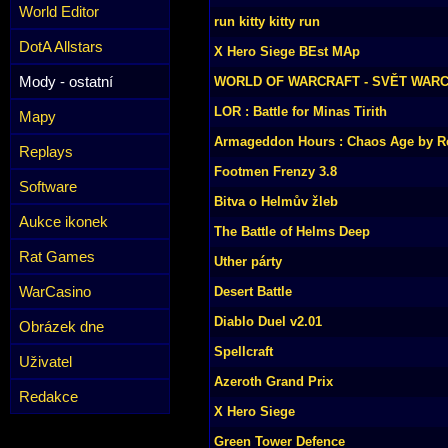
World Editor
run kitty kitty run
DotA Allstars
X Hero Siege BEst MAp
Mody - ostatní
WORLD OF WARCRAFT - SVĚT WAR
LOR : Battle for Minas Tirith
Mapy
Armageddon Hours : Chaos Age by 
Replays
Footmen Frenzy 3.8
Software
Bitva o Helmův žleb
Aukce ikonek
The Battle of Helms Deep
Rat Games
Uther párty
WarCasino
Desert Battle
Diablo Duel v2.01
Obrázek dne
Spellcraft
Uživatel
Azeroth Grand Prix
Redakce
X Hero Siege
Green Tower Defence