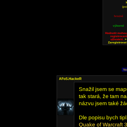
(po
hrozné
výborné
Hodnotit mohou
registrovaní
uživatelé.
>
Zaregistrovat
No
AFoS.HackeR
Snažil jsem se mapu
tak stará, že tam na
názvu jsem také ž
Dle popisu bych tip
Quake of Warcraft 3