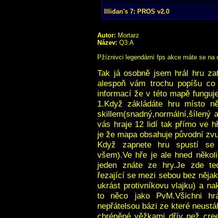
Illidan's 7: PROS v2.0
Autor:
Mortarz
Název:
Q3:A
Pžíznivci legendární fps akce máte se na co
Tak já osobně jsem hrál hru zat
alespoň vám trochu popíšu co 
informací že v této mapě funguje
1.Když zákládáte hru místo n
skillem(snadný,normální,šílený a
vás hraje 12 lidí tak přímo ve h
je že mapa obsahuje původní zvu
Když zapnete hru spustí se 
všem).Ve hře je ale hned někol
jeden znáte ze hry.Je zde t
řezající se mezi sebou bez něja
ukrást protivníkovu vlajku) a n
to něco jako PvM.Všichni hr
nepřátelsou bázi ze které neust
chréněné věžkami dřív než cree