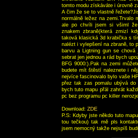
tomto modu získáváte i úrovně za
A čim že se to vlastně řežete?Ji
normálně ležez na zemi.Trvalo m
ale po chvíli jsem si všiml ž
znakem zbraně(která zmizí kd
taková klasická 3d krabička s 
nalézt i vylepšení na zbraně, to
barvu a Ligtning gun se chová 
sebrat jen jednou a rád bych upo
BFG 9000:).Pak na zemi můžete 
budete mít štěstí naleznete i n
nejvíce fascinovalo bylo vaše HP
přez tak zas pomalu ubývá do 
bych tuto mapu přál zahrát každ
pc bez programu pc killer nerozje
Download:
ZDE
P.S: Kdyby jste někdo tuto mapu 
tou tečkou) tak mě pls kontakt
jsem nemocný takže nejspíš budu