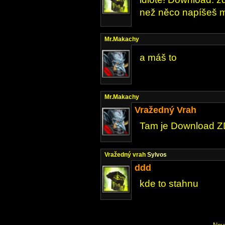
než něco napíšeš 
Mr.Makachy
a máš to
Mr.Makachy
Vražedný Vrah
Tam je Download ZD
Vražedný vrah
Sylvos
ddd
kde to stahnu