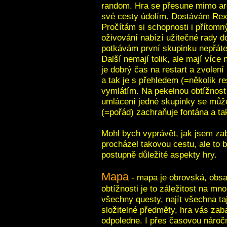
random. Hra se přesune mimo aré
své cesty údolím. Dostávám Rexx
Pročítám si schopnosti i přítom
oživování nabízí užitečné rady d
potkávám první skupinku nepřáte
Další nemají tolik, ale mají více
je dobrý čas na restart a zvolení
a tak je s přehledem (=několik re
vymlátím. Na pekelnou obtížnost 
umlácení jedné skupinky se může
(=pořád) zachraňuje fontána a ta
Mohl bych vyprávět, jak jsem zab
procházel takovou cestu, ale to 
postupně důležité aspekty hry.
Mapa
- mapa je obrovská, obsa
obtížnosti je to záležitost na mn
všechny questy, najít všechna ta
složitelné předměty, hra vás za
odpoledne. I přes časovou nároč