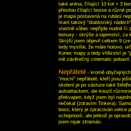
také aréna, čítající 10 kol + 3 b
přesilou čítající bosse a různé 
je mapa postavená na rubání nepř
hraní takový "diablovský nádech
vlastně vůbec nepřijde nudné či z
bonusy - skrýše a tajemství, za 
Skrýší jsem objevil celkem 9 (ze 
tedy myslíte, že máte hotovo, ur
Konec mapy a tedy vítězství je "
mě závěrečný cinematic pobavil.
Nepřátelé
- kromě obyčejných
"mocní" nepřátelé, kteří jsou ješt
skolení je po zásluze také štědř
autoattackem, ale kouzlí různoro
překvapen, když jsem byl najedn
nečekal (zdravím Tinkera). Samo
boss, který je zpracován velice 
schopností, ale jelikož je oprav
jsem nijak zklamán.