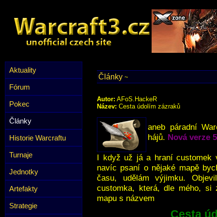
Aktuality
Články
~
Fórum
Autor:
AFoS.HackeR
Pokec
Název:
Cesta údolím zázraků
Články
aneb páradní War
hájů.
Nová verze 5
Historie Warcraftu
Turnaje
I když už já a hraní customek 
navíc psaní o nějaké mapě bych
Jednotky
času, udělám výjimku. Objev
customka, která, dle mého, si 
Artefakty
mapu s názvem
Strategie
Cesta úd