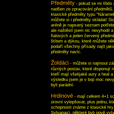
Předměty
- pokud se mi líbilo
nadšen ze zpracování předmětů. 
klasické předměty typu "Náramek
můžete si i předměty skládat! Sice
aréně je napsaný seznam potřebn
ale naštěstí jsem nic nevyhodil 
fialových a jeden červený předm
štítem a dýkou, které můžete ně
podaří všechny přísady najít jak
předměty navíc.
Žoldáci
- můžete si najmout zá
různých postav, které disponují 
kteří mají všelijaké aury a heal a
výsledku jsem je v boji moc nevy
byli parádní.
Hrdinové
- mají celkem 4+1 sc
úrovní vylepšovat, plus jednu, k
schopnosti známe z klasické hry
Sylvanas), některé byli nově vyt