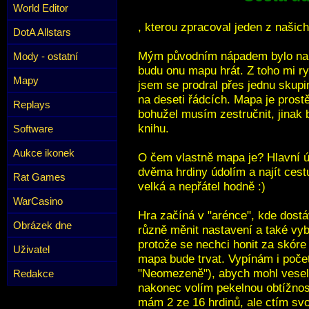
World Editor
, kterou zpracoval jeden z našich
DotA Allstars
Mým původním nápadem bylo nap
Mody - ostatní
budu onu mapu hrát. Z toho mi r
Mapy
jsem se prodral přes jednu skupi
na deseti řádcích. Mapa je prost
Replays
bohužel musím zestručnit, jinak
knihu.
Software
Aukce ikonek
O čem vlastně mapa je? Hlavní úk
dvěma hrdiny údolím a najít cest
Rat Games
velká a nepřátel hodně :)
WarCasino
Hra začíná v "arénce", kde dost
Obrázek dne
různě měnit nastavení a také vy
protože se nechci honit za skóre
Uživatel
mapa bude trvat. Vypínám i počet
"Neomezeně"), abych mohl vesele
Redakce
nakonec volím pekelnou obtížnos
mám 2 ze 16 hrdinů, ale ctím sv