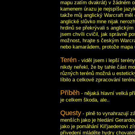
mapu zatím dvakrát) v žádném o
kamenem úrazu je nejspíše jazyk
takže můj anglický Warcraft měl
anglické slůvko mne nijak neroz
hrdinů se překrývali s anglickým
jsem chvíli cvičil, jak správně p
možnost, hrajte s českým Warcra
nebo kamarádem, protože mapa u
Terén
- viděl jsem i lepší terén
nikdy neřekl, že by tahle část mo
různých terénů možná u estetick
líbilo a celkové zpracování terén
Příběh
- nějaká hlavní velká p
je celkem škoda, ale..
Questy
- plně to vynahrazují 
menších jako je hledání Gerardov
jako je pomáhání Kil'jaedenovi zí
přivedení mláděte hydry chovatel