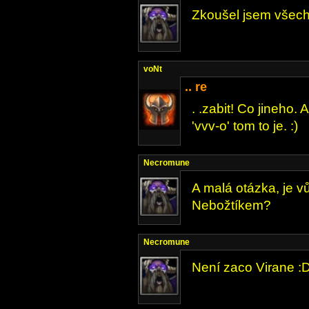
Zkoušel jsem všech
voNt
.. re
. .zabit! Co jineho. A
'vvv-o' tom to je. :)
Necromune
A malá otázka, je 
Nebožtíkem?
Necromune
Není zaco Virane :D,