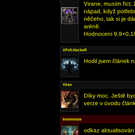
Virane, musím říct, 
nápad, když potřebu
něčeho, tak si je d
aréně.
Hodnocení 9,9+0,1
AFoS.HackeR
Hodil jsem článek n
Viran
Díky moc. Ještě byc
verze v úvodu článku
Innominate
odkaz aktualisován