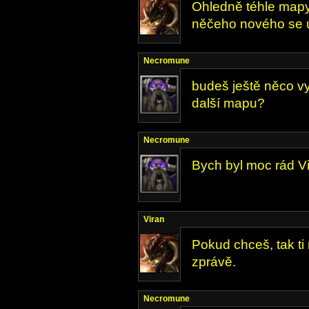
Ohledně téhle mapy
něčeho nového se 
Necromune
budeš ještě něco v
další mapu?
Necromune
Bych byl moc rád Vi
Viran
Pokud chceš, tak ti
zprávě.
Necromune