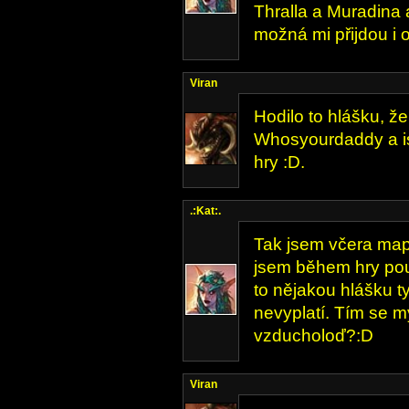
Thralla a Muradina 
možná mi přijdou i o
Viran
Hodilo to hlášku, že
Whosyourdaddy a i
hry :D.
.:Kat:.
Tak jsem včera map
jsem během hry použ
to nějakou hlášku ty
nevyplatí. Tím se 
vzducholoď?:D
Viran