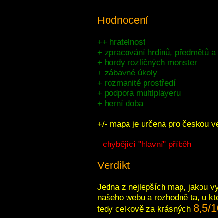
Hodnocení
++ hratelnost
+ zpracování hrdinů, předmětů a
+ hordy rozličných monster
+ zábavné úkoly
+ rozmanité prostředí
+ podpora multiplayeru
+ herní doba
+/- mapa je určena pro českou v
- chybějící "hlavní" příběh
Verdikt
Jedna z nejlepších map, jakou vytv
našeho webu a rozhodně ta, u kt
8,5/1
tedy celkově za krásných