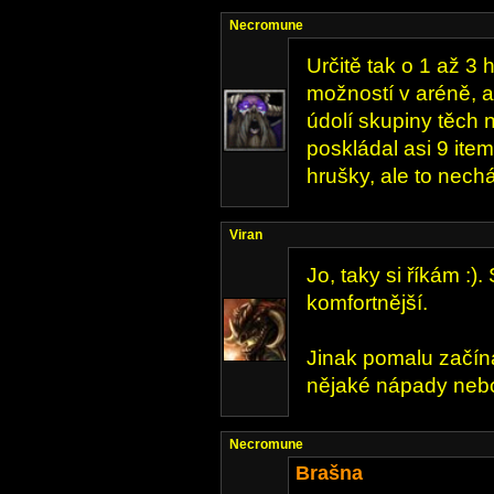
Necromune
Určitě tak o 1 až 3 
možností v aréně, a
údolí skupiny těch n
poskládal asi 9 item
hrušky, ale to nech
Viran
Jo, taky si říkám :)
komfortnější.
Jinak pomalu začín
nějaké nápady nebo
Necromune
Brašna