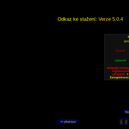
Odkaz ke stažení:
Verze 5.0.4
(po
hrozné
výborné
Hodnotit mohou
registrovaní
uživatelé.
>
Zaregistrovat
No
1
2