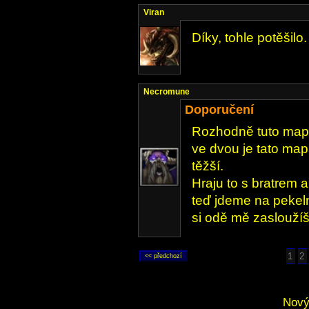
Viran
Díky, tohle potěšilo.
Necromune
Doporučení
Rozhodně tuto mapu 
ve dvou je tato map
těžší.
Hraju to s bratrem 
teď jdeme na pekeln
si odě mě zasloužíš
1
2
Nový