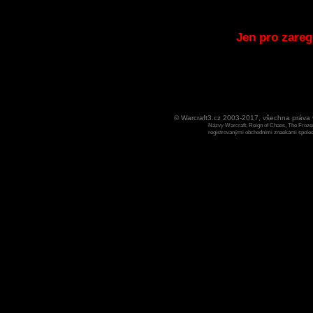
Jen pro zareg
© Warcraft3.cz 2003-2017, všechna práv
Názvy Warcraft, Reign of Chaos, The Frozen
registrovanými obchodními znaekami spoleen