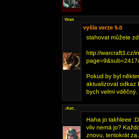
Viran
vyšla verze 5.0
stahovat můžete zd
http://warcraft3.cz/
page=9&sub=2417&
Pokud by byl někte
aktualizovat odkaz 
bych velmi vděčný.
.:Kat:.
Haha jo takhleee :D
vliv nemá jo? Každo
znovu, tentokrát za 