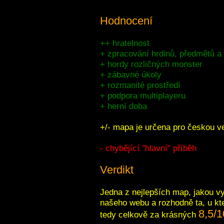
Hodnocení
++ hratelnost
+ zpracování hrdinů, předmětů a
+ hordy rozličných monster
+ zábavné úkoly
+ rozmanité prostředí
+ podpora multiplayeru
+ herní doba
+/- mapa je určena pro českou v
- chybějící "hlavní" příběh
Verdikt
Jedna z nejlepších map, jakou vytv
našeho webu a rozhodně ta, u kt
8,5/1
tedy celkově za krásných