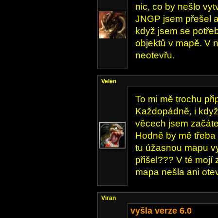
nic, co by nešlo vyt
JNGP jsem přešel až
když jsem se potřeb
objektů v mapě. V n
neotevřu.
Velen
To mi mě trochu při
Každopádně, i když 
věcech jsem začátečn
Hodně by mě třeba za
tu úžasnou mapu vy
přišel??? V té mojí
mapa nešla ani otevř
Viran
vyšla verze 6.0