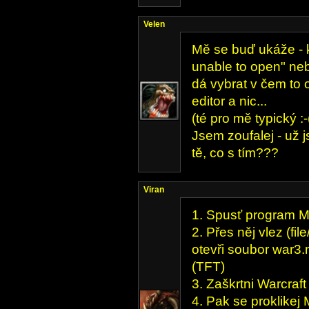
Velen
Mě se buď ukáže - kd
unable to open" ne
dá vybrat v čem to o
editor a nic...
(té pro mě typický :-(
Jsem zoufalej - už j
tě, co s tím???
Viran
1. Spusť program 
2. Přes něj vlez (fi
otevři soubor war3
(TFT)
3. Zaškrtni Warcraft I
4. Pak se proklikej