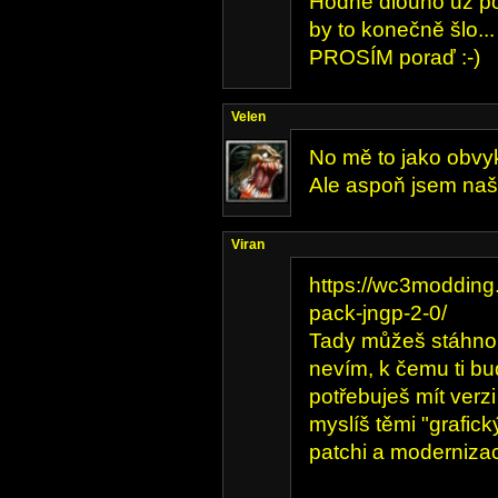
Hodně dlouho už po
by to konečně šlo... 
PROSÍM poraď :-)
Velen
No mě to jako obvy
Ale aspoň jsem naš
Viran
https://wc3modding
pack-jngp-2-0/
Tady můžeš stáhnout
nevím, k čemu ti bu
potřebuješ mít verz
myslíš těmi "grafic
patchi a moderniza