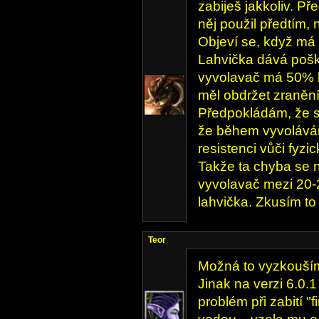
zabiješ jakkoliv. Př
něj použil předtím, n
Objeví se, když má
Lahvička dává pošk
vyvolavač má 50% k
měl obdržet zraněn
Předpokládám, že s
že během vyvolává
resistenci vůči fy
Takže ta chyba se n
vyvolavač mezi 20-
lahvička. Zkusím to 
Teor
Možná to vyzkouším,
Jinak na verzi 6.0.1
problém při zabití "