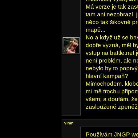
Má verze je tak zast
tam ani nezobrazí, 
něco tak šikovně p
mapě...
No a když už se ba
dobře vyzná, měl b
vstup na battle.net j
není problém, ale n
nebylo by to poprvý)
hlavní kampaň?
Mimochodem, klobou
mi mě trochu připomí
všem; a doufám, že 
zaslouženě zpeněži
Viran
Používám JNGP worl