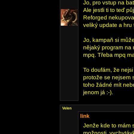
Jo, pro vstup na bat
Ale jestli ti to teď 
Reforged nekupoval,
veliký update a hru 
Jo, kampaň si můžeš
nějaký program na 
mpq. Třeba mpq ma
To doufám, že nejsi 
protože se nejsem s
toho žádné mít nebu
jenom já :-).
Velen
link
Jenže kde to mám s
možnosti, vychytáv