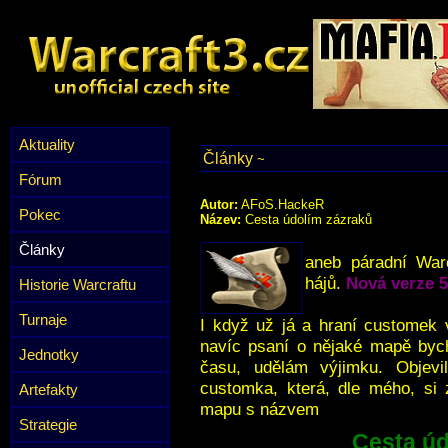
Aktuality
Články
~
Fórum
Autor:
AFoS.HackeR
Pokec
Název:
Cesta údolím zázraků
Články
aneb páradní War
hájů.
Nová verze 5
Historie Warcraftu
Turnaje
I když už já a hraní customek 
navíc psaní o nějaké mapě bych
Jednotky
času, udělám výjimku. Objev
customka, která, dle mého, si 
Artefakty
mapu s názvem
Strategie
Cesta úd