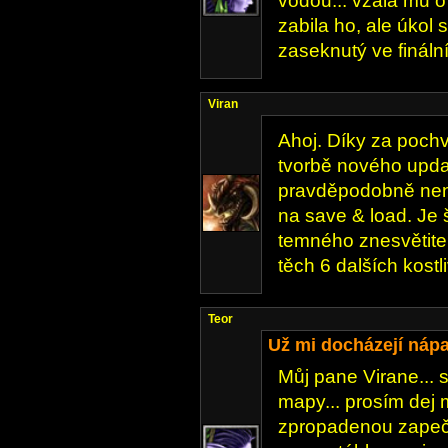
vodou... vzala mu o
zabila ho, ale úkol 
zaseknutý ve finální
Viran
Ahoj. Díky za pochv
tvorbě nového updat
pravděpodobně nena
na save & load. Je
temného znesvětite
těch 6 dalších kostli
Teor
Už mi docházejí nápa
Můj pane Virane... s
mapy... prosím dej mi
zpropadenou zapeče