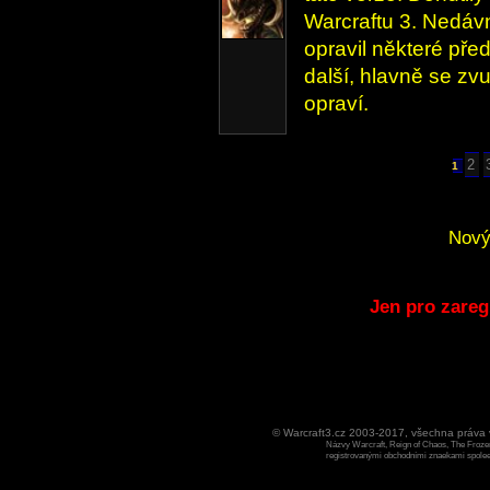
Warcraftu 3. Nedávn
opravil některé pře
další, hlavně se z
opraví.
2
1
Nový
Jen pro zareg
© Warcraft3.cz 2003-2017, všechna práv
Názvy Warcraft, Reign of Chaos, The Frozen
registrovanými obchodními znaekami spoleen