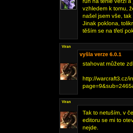
run na téhle verzi a 
vzhledem k tomu, že
našel jsem vše, tak
Jinak poklona, tolik
těším se na třetí 
Viran
vyšla verze 6.0.1
stahovat můžete zd
http://warcraft3.cz/
page=9&sub=2465&
Viran
Tak to netuším, v č
editoru se mi to ote
nejde.