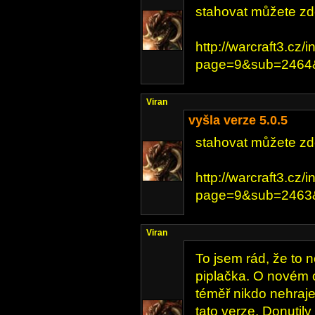
stahovat můžete zd
http://warcraft3.cz/
page=9&sub=2464&
Viran
vyšla verze 5.0.5
stahovat můžete zd
http://warcraft3.cz/
page=9&sub=2463&
Viran
To jsem rád, že to 
piplačka. O novém o
téměř nikdo nehraje
tato verze. Donutil