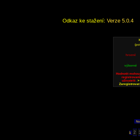
Odkaz ke stažení:
Verze 5.0.4
(po
hrozné
výborné
Hodnotit mohou
registrovaní
uživatelé.
>
Zaregistrovat
No
2
1