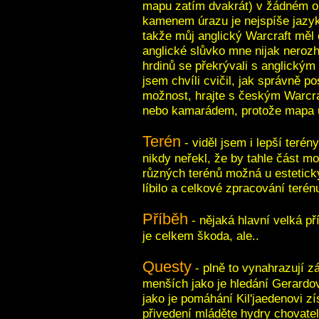
mapu zatím dvakrát) v žádném o
kamenem úrazu je nejspíše jazyk
takže můj anglický Warcraft měl
anglické slůvko mne nijak neroz
hrdinů se překrývali s anglickým
jsem chvíli cvičil, jak správně p
možnost, hrajte s českým Warcra
nebo kamarádem, protože mapa u
Terén
- viděl jsem i lepší terén
nikdy neřekl, že by tahle část mo
různých terénů možná u estetick
líbilo a celkové zpracování terén
Příběh
- nějaká hlavní velká p
je celkem škoda, ale..
Questy
- plně to vynahrazují 
menších jako je hledání Gerardov
jako je pomáhání Kil'jaedenovi zí
přivedení mláděte hydry chovatel