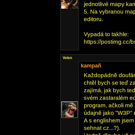
jednotlivé mapy k
5. Na vybranou mapu 
editoru.
Vypadá to takhle:
https://postimg.cc
Velen
kampaň
Každopádně doufám, 
chtěl bych se teď z
zajímá, jak bych teda
svém zastaralém edi
program, ačkoli mě
údajně jako "W3P" 
A s englishem jsem 
sehnat cz...?).