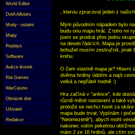
World Editor
, kterou zpracoval jeden z našich
DotA Allstars
Mým původním nápadem bylo nap
Mody - ostatní
budu onu mapu hrát. Z toho mi r
Mapy
jsem se prodral přes jednu skupi
na deseti řádcích. Mapa je prost
Replays
bohužel musím zestručnit, jinak
knihu.
Software
Aukce ikonek
O čem vlastně mapa je? Hlavní úk
dvěma hrdiny údolím a najít cest
Rat Games
velká a nepřátel hodně :)
WarCasino
Hra začíná v "arénce", kde dost
Obrázek dne
různě měnit nastavení a také vy
protože se nechci honit za skóre
Uživatel
mapa bude trvat. Vypínám i počet
"Neomezeně"), abych mohl vesele
Redakce
nakonec volím pekelnou obtížnos
mám 2 ze 16 hrdinů, ale ctím sv