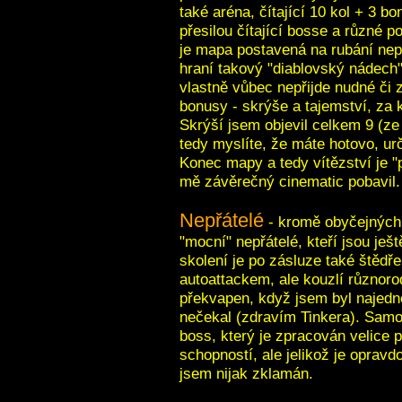
také aréna, čítající 10 kol + 3 b
přesilou čítající bosse a různé 
je mapa postavená na rubání nepř
hraní takový "diablovský nádech
vlastně vůbec nepřijde nudné či z
bonusy - skrýše a tajemství, za 
Skrýší jsem objevil celkem 9 (ze 
tedy myslíte, že máte hotovo, ur
Konec mapy a tedy vítězství je "
mě závěrečný cinematic pobavil.
Nepřátelé
- kromě obyčejných
"mocní" nepřátelé, kteří jsou ješt
skolení je po zásluze také štědř
autoattackem, ale kouzlí různoro
překvapen, když jsem byl najedn
nečekal (zdravím Tinkera). Samo
boss, který je zpracován velice 
schopností, ale jelikož je oprav
jsem nijak zklamán.