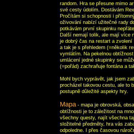
random. Hra se přesune mimo aré
své cesty údolím. Dostávám Rexx
Pročítám si schopnosti i přítom
oživování nabízí užitečné rady d
potkávám první skupinku nepřáte
Další nemají tolik, ale mají více
je dobrý čas na restart a zvolení
a tak je s přehledem (=několik re
vymlátím. Na pekelnou obtížnost 
umlácení jedné skupinky se může
(=pořád) zachraňuje fontána a ta
Mohl bych vyprávět, jak jsem zab
procházel takovou cestu, ale to 
postupně důležité aspekty hry.
Mapa
- mapa je obrovská, obsa
obtížnosti je to záležitost na mn
všechny questy, najít všechna ta
složitelné předměty, hra vás za
odpoledne. I přes časovou nároč