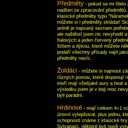
Předměty
- pokud se mi líbilo
nadšen ze zpracování předmětů. 
klasické předměty typu "Náramek
můžete si i předměty skládat! Sice
aréně je napsaný seznam potřebn
ale naštěstí jsem nic nevyhodil 
fialových a jeden červený předm
štítem a dýkou, které můžete ně
podaří všechny přísady najít jak
předměty navíc.
Žoldáci
- můžete si najmout zá
různých postav, které disponují 
kteří mají všelijaké aury a heal a
výsledku jsem je v boji moc nevy
byli parádní.
Hrdinové
- mají celkem 4+1 sc
úrovní vylepšovat, plus jednu, k
schopnosti známe z klasické hry
Sylvanas), některé byli nově vyt