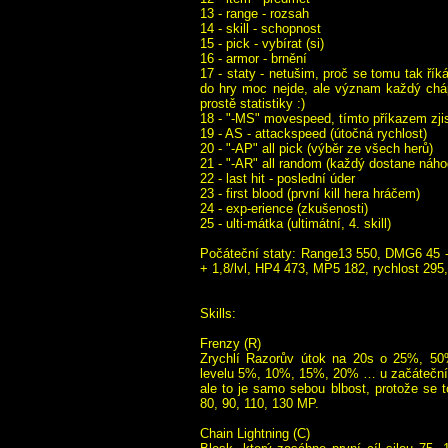
13 - range - rozsah
14 - skill - schopnost
15 - pick - vybírat (si)
16 - armor - brnění
17 - staty - netušim, proč se tomu tak říká,
do hry moc nejde, ale význam každý cháp
prostě statistiky :)
18 - "-MS" movespeed, tímto příkazem zjis
19 - AS - attackspeed (útočná rychlost)
20 - "-AP" all pick (výběr ze všech herů)
21 - "-AR" all random (každý dostane náh
22 - last hit - poslední úder
23 - first blood (první kill hera hráčem)
24 - exp-erience (zkušenosti)
25 - ulti-mátka (ultimátní, 4. skill)
Počáteční staty: Range13 550, DMG6 45 - 
+ 1,8/lvl, HP4 473, MP5 182, rychlost 295
Skills:
Frenzy (R)
Zrychlí Razorův útok na 20s o 25%, 50
levelu 5%, 10%, 15%, 20% … u začátečníků 
ale to je samo sebou blbost, protože se 
80, 90, 110, 130 MP.
Chain Lightning (C)