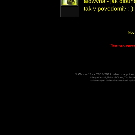
aldwyna - jak dlouh
tak v povedomi? :-)
Nov
Jen pro zare
© Warcraft3.cz 2003-2017, všechna práv
Názvy Warcraft, Reign of Chaos, The Frozen
registrovanými obchodními znaekami spoleen