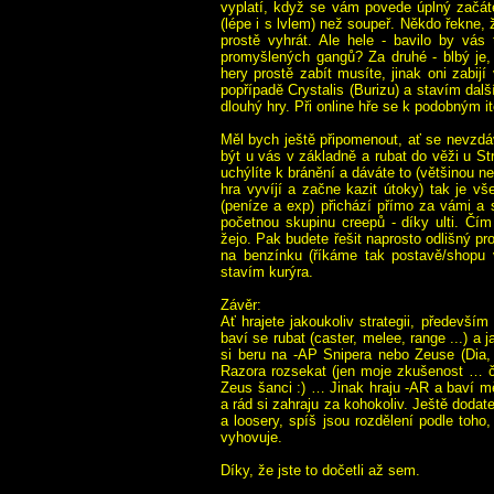
vyplatí, když se vám povede úplný začáte
(lépe i s lvlem) než soupeř. Někdo řekne, ž
prostě vyhrát. Ale hele - bavilo by vás
promyšlených gangů? Za druhé - blbý je, 
hery prostě zabít musíte, jinak oni zabij
popřípadě Crystalis (Burizu) a stavím dalš
dlouhý hry. Při online hře se k podobným
Měl bych ještě připomenout, ať se nevzdá
být u vás v základně a rubat do věži u S
uchýlíte k bránění a dáváte to (většinou ne
hra vyvíjí a začne kazit útoky) tak je v
(peníze a exp) přichází přímo za vámi a
početnou skupinu creepů - díky ulti. Čím
žejo. Pak budete řešit naprosto odlišný pro
na benzínku (říkáme tak postavě/shopu 
stavím kurýra.
Závěr:
Ať hrajete jakoukoliv strategii, předevší
baví se rubat (caster, melee, range ...) a
si beru na -AP Snipera nebo Zeuse (Dia,
Razora rozsekat (jen moje zkušenost … 
Zeus šanci :) … Jinak hraju -AR a baví m
a rád si zahraju za kohokoliv. Ještě doda
a loosery, spíš jsou rozdělení podle toh
vyhovuje.
Díky, že jste to dočetli až sem.