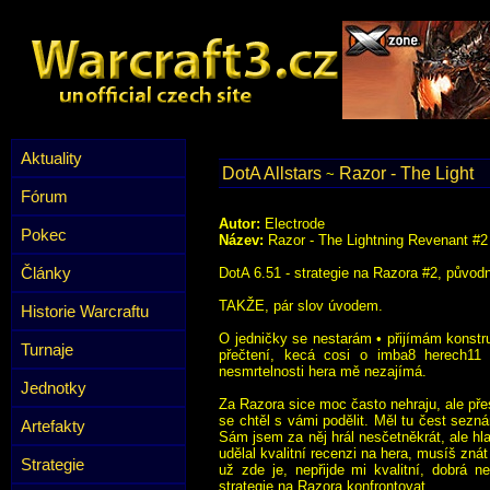
Aktuality
DotA Allstars
Razor - The Light
~
Fórum
Autor:
Electrode
Pokec
Název:
Razor - The Lightning Revenant #2
Články
DotA 6.51 - strategie na Razora #2, původn
TAKŽE, pár slov úvodem.
Historie Warcraftu
O jedničky se nestarám • přijímám konstruk
Turnaje
přečtení, kecá cosi o imba8 herech11
nesmrtelnosti hera mě nezajímá.
Jednotky
Za Razora sice moc často nehraju, ale přes
se chtěl s vámi podělit. Měl tu čest sezn
Artefakty
Sám jsem za něj hrál nesčetněkrát, ale hla
udělal kvalitní recenzi na hera, musíš zná
Strategie
už zde je, nepřijde mi kvalitní, dobrá n
strategie na Razora konfrontovat.