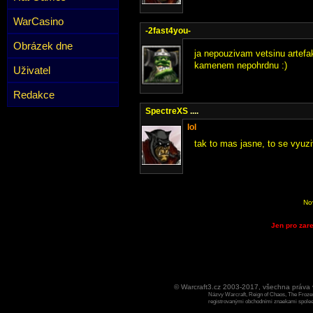
WarCasino
-2fast4you-
Obrázek dne
ja nepouzivam vetsinu artef
kamenem nepohrdnu :)
Uživatel
Redakce
SpectreXS
....
lol
tak to mas jasne, to se vyu
No
Jen pro zare
© Warcraft3.cz 2003-2017, všechna práv
Názvy Warcraft, Reign of Chaos, The Frozen
registrovanými obchodními znaekami spoleen