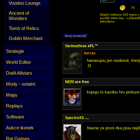
Voodoo Lounge
70
Ancient of
Doplní hrdinovi 100 many 
Wonders
použití mimo boj - v případ
přerušeno.
Tomb of Relics
Nový komentář
Goblin Merchant
Varimathras
eFL™
Strategie
harras
harrasujou jen noobové, kte
World Editor
:D
DotA Allstars
NERI
are free
Mody - ostatní
kupuju to kazdou hru protoze
Mapy
Replays
Software
SpectreXS
....
Aukce ikonek
hlavne ze prvni dva jsou nejdu
Rat Games